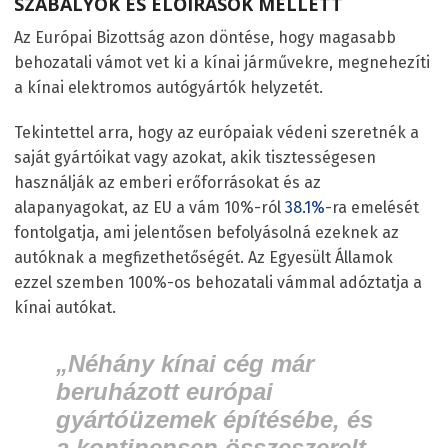
SZABÁLYOK ÉS ELŐÍRÁSOK MELLETT
Az Európai Bizottság azon döntése, hogy magasabb
behozatali vámot vet ki a kínai járművekre, megnehezíti
a kínai elektromos autógyártók helyzetét.
Tekintettel arra, hogy az európaiak védeni szeretnék a
saját gyártóikat vagy azokat, akik tisztességesen
használják az emberi erőforrásokat és az
alapanyagokat, az EU a vám 10%-ról
38.1%
-ra emelését
fontolgatja, ami jelentősen befolyásolná ezeknek az
autóknak a megfizethetőségét. Az Egyesült Államok
ezzel szemben 100%-os behozatali vámmal adóztatja a
kínai autókat.
„Néhány kínai cég már
beruházott európai
gyártóüzemek építésébe, és
a kontinensen összeszerelt