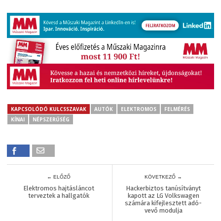
KAPCSOLÓDÓ KULCSSZAVAK
AUTÓK
ELEKTROMOS
FELMÉRÉS
KÍNAI
NÉPSZERŰSÉG
← ELŐZŐ
KÖVETKEZŐ →
Elektromos hajtásláncot
Hackerbiztos tanúsítványt
terveztek a hallgatók
kapott az LG Volkswagen
számára kifejlesztett adó-
vevő modulja