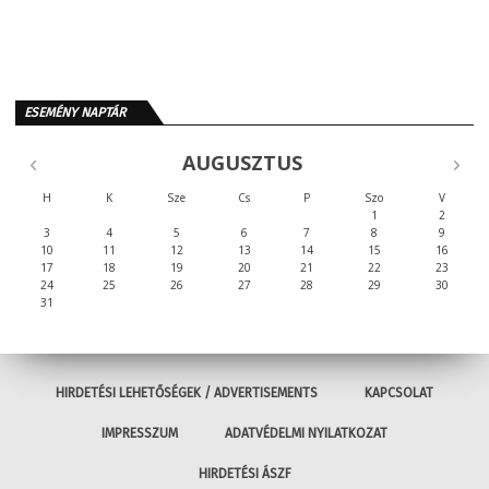
ESEMÉNY NAPTÁR
AUGUSZTUS
H
K
Sze
Cs
P
Szo
V
1
2
3
4
5
6
7
8
9
10
11
12
13
14
15
16
17
18
19
20
21
22
23
24
25
26
27
28
29
30
31
HIRDETÉSI LEHETŐSÉGEK / ADVERTISEMENTS
KAPCSOLAT
IMPRESSZUM
ADATVÉDELMI NYILATKOZAT
HIRDETÉSI ÁSZF