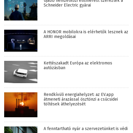
Újabb nemzetközi elismerést szereztek a
Schneider Electric gyárai
A HONOR mobilokra is elérhetők lesznek az
ARRI megoldásai
Kettészakadt Európa az elektromos
autózásban
Rendkívüli energiahelyzet: az EV.app
átmeneti árazással ösztönzi a csúcsidei
töltések áthelyezését
A fenntartható nyár a szervezetünket is védi