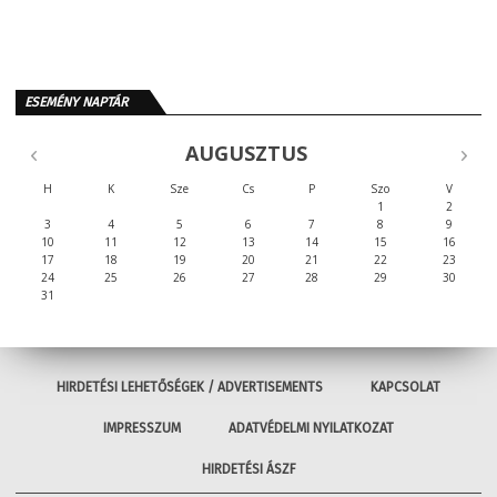
ESEMÉNY NAPTÁR
AUGUSZTUS
H
K
Sze
Cs
P
Szo
V
1
2
3
4
5
6
7
8
9
10
11
12
13
14
15
16
17
18
19
20
21
22
23
24
25
26
27
28
29
30
31
HIRDETÉSI LEHETŐSÉGEK / ADVERTISEMENTS
KAPCSOLAT
IMPRESSZUM
ADATVÉDELMI NYILATKOZAT
HIRDETÉSI ÁSZF