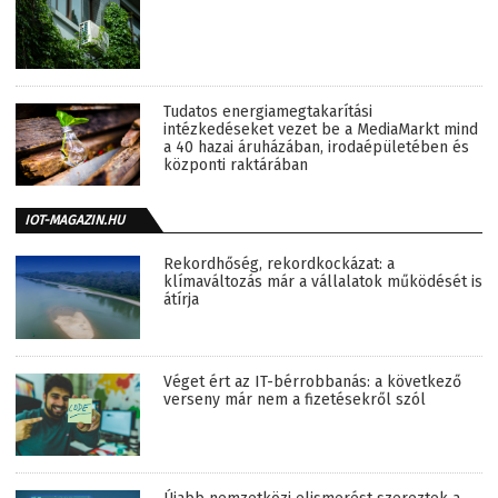
Tudatos energiamegtakarítási
intézkedéseket vezet be a MediaMarkt mind
a 40 hazai áruházában, irodaépületében és
központi raktárában
IOT-MAGAZIN.HU
Rekordhőség, rekordkockázat: a
klímaváltozás már a vállalatok működését is
átírja
Véget ért az IT-bérrobbanás: a következő
verseny már nem a fizetésekről szól