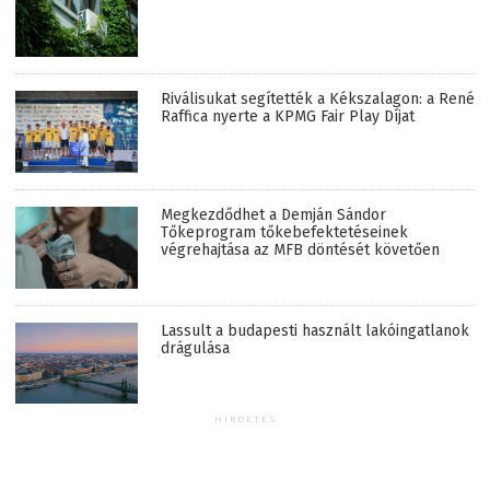
Riválisukat segítették a Kékszalagon: a René
Raffica nyerte a KPMG Fair Play Díjat
Megkezdődhet a Demján Sándor
Tőkeprogram tőkebefektetéseinek
végrehajtása az MFB döntését követően
Lassult a budapesti használt lakóingatlanok
drágulása
HIRDETÉS