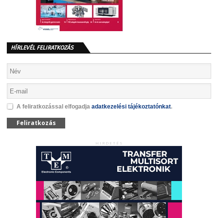
HÍRLEVÉL FELIRATKOZÁS
A feliratkozással elfogadja
adatkezelési tájékoztatónkat
.
Feliratkozás
HIRDETÉS