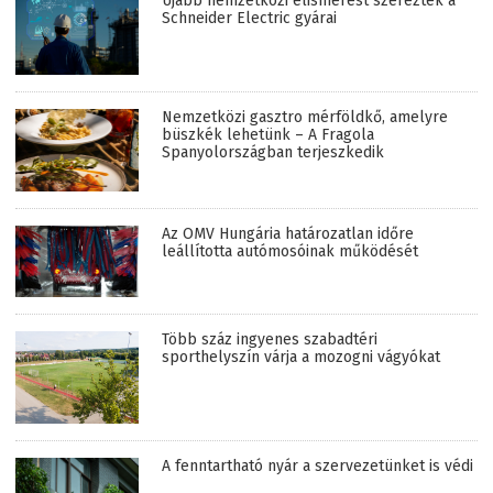
Újabb nemzetközi elismerést szereztek a
Schneider Electric gyárai
Nemzetközi gasztro mérföldkő, amelyre
büszkék lehetünk – A Fragola
Spanyolországban terjeszkedik
Az OMV Hungária határozatlan időre
leállította autómosóinak működését
Több száz ingyenes szabadtéri
sporthelyszín várja a mozogni vágyókat
A fenntartható nyár a szervezetünket is védi