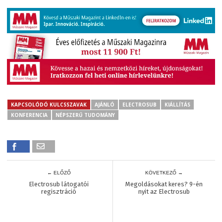
KAPCSOLÓDÓ KULCSSZAVAK
AJÁNLÓ
ELECTROSUB
KIÁLLÍTÁS
KONFERENCIA
NÉPSZERŰ TUDOMÁNY
← ELŐZŐ
KÖVETKEZŐ →
Electrosub látogatói
Megoldásokat keres? 9-én
regisztráció
nyit az Electrosub