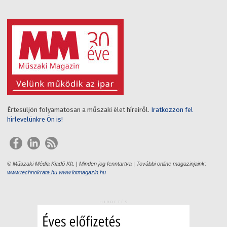
Értesüljön folyamatosan a műszaki élet híreiről.
Iratkozzon fel
hírlevelünkre Ön is!
© Műszaki Média Kiadó Kft. | Minden jog fenntartva | További online magazinjaink:
www.technokrata.hu
www.iotmagazin.hu
HIRDETÉS