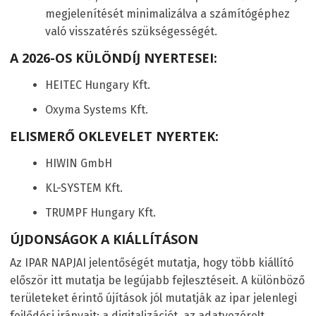
megjelenítését minimalizálva a számítógéphez
való visszatérés szükségességét.
A 2026-OS KÜLÖNDÍJ NYERTESEI:
HEITEC Hungary Kft.
Oxyma Systems Kft.
ELISMERŐ OKLEVELET NYERTEK:
HIWIN GmbH
KL-SYSTEM Kft.
TRUMPF Hungary Kft.
ÚJDONSÁGOK A KIÁLLÍTÁSON
Az IPAR NAPJAI jelentőségét mutatja, hogy több kiállító
először itt mutatja be legújabb fejlesztéseit. A különböző
területeket érintő újítások jól mutatják az ipar jelenlegi
fejlődési irányait: a digitalizációt, az adatvezérelt