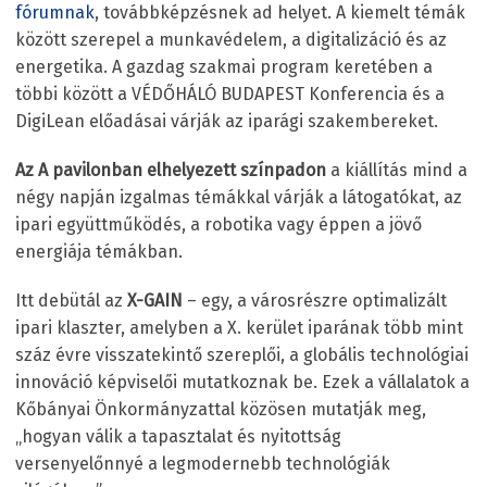
fórumnak
, továbbképzésnek ad helyet. A kiemelt témák
között szerepel a munkavédelem, a digitalizáció és az
energetika. A gazdag szakmai program keretében a
többi között a VÉDŐHÁLÓ BUDAPEST Konferencia és a
DigiLean előadásai várják az iparági szakembereket.
Az A pavilonban elhelyezett színpadon
a kiállítás mind a
négy napján izgalmas témákkal várják a látogatókat, az
ipari együttműködés, a robotika vagy éppen a jövő
energiája témákban.
Itt debütál az
X-GAIN
– egy, a városrészre optimalizált
ipari klaszter, amelyben a X. kerület iparának több mint
száz évre visszatekintő szereplői, a globális technológiai
innováció képviselői mutatkoznak be. Ezek a vállalatok a
Kőbányai Önkormányzattal közösen mutatják meg,
„hogyan válik a tapasztalat és nyitottság
versenyelőnnyé a legmodernebb technológiák