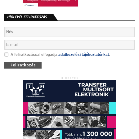
HÍRLEVÉL FELIRATKOZÁS
A feliratkozással elfogadja
adatkezelési tájékoztatónkat
.
Feliratkozás
HIRDETÉS