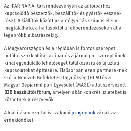
Az IPAR NAPJAI társrendezvényén az autóiparhoz
kapcsolódó beszerzők, beszállítók és gyártók vesznek
részt. A kiállítók között az autógyártás számos eleme
megtalálható, a hajtásoktól a fékberendezéseken át a
legapróbb alkatrészekig.
A Magyarországon és a régióban is fontos szerepet
betöltő szakkiállítás az ipar és a járműipar szereplőinek
kínál egyedülálló lehetőséget találkozásra és új üzleti
kapcsolatokat építésére. Elsősorban ezen partnereknek
szól a Nemzeti Befektetési Ügynökség (HIPA) és a
Magyar Gépjárműipari Egyesület (MAGE) áltat szervezett
B2B beszállítói fórum,
amelyen akár konkrét üzleteket is
köthetnek a részvevők.
A kiállításon ezúttal is szakmai
programok
várják az
érdeklődőket.