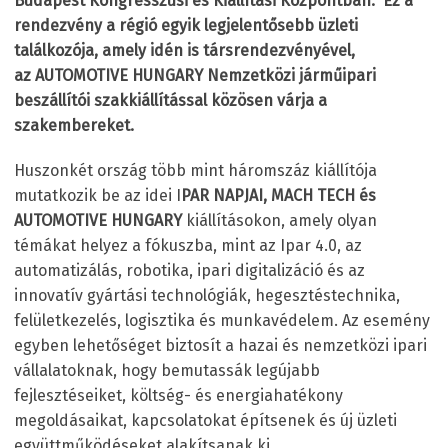
Budapest Kongresszusi és Kiállítási Központban.
Ez a
rendezvény a régió egyik legjelentősebb üzleti
találkozója, amely idén is társrendezvényével,
az AUTOMOTIVE HUNGARY Nemzetközi járműipari
beszállítói szakkiállítással közösen várja a
szakembereket.
Huszonkét ország több mint háromszáz kiállítója
mutatkozik be az idei I
PAR NAPJAI, MACH TECH és
AUTOMOTIVE HUNGARY
kiállításokon, amely olyan
témákat helyez a fókuszba, mint az Ipar 4.0, az
automatizálás, robotika, ipari digitalizáció és az
innovatív gyártási technológiák, hegesztéstechnika,
felületkezelés, logisztika és munkavédelem. Az esemény
egyben lehetőséget biztosít a hazai és nemzetközi ipari
vállalatoknak, hogy bemutassák legújabb
fejlesztéseiket, költség- és energiahatékony
megoldásaikat, kapcsolatokat építsenek és új üzleti
együttműködéseket alakítsanak ki.