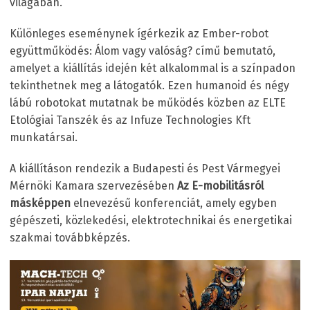
világában.”
Különleges eseménynek ígérkezik az Ember-robot
együttműködés: Álom vagy valóság? című bemutató,
amelyet a kiállítás idején két alkalommal is a színpadon
tekinthetnek meg a látogatók. Ezen humanoid és négy
lábú robotokat mutatnak be működés közben az ELTE
Etológiai Tanszék és az Infuze Technologies Kft
munkatársai.
A kiállításon rendezik a Budapesti és Pest Vármegyei
Mérnöki Kamara szervezésében
A
z
E-mobilitásról
másképpen
elnevezésű konferenciát, amely egyben
gépészeti, közlekedési, elektrotechnikai és energetikai
szakmai továbbképzés.