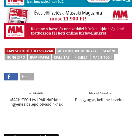
KAPCSOLÓDÓ KULCSSZAVAK
AUTOMOTIVE HUNGARY
ESEMÉNY
HUNGEXPO
IPAR NAPJAI
KIÁLLÍTÁS
KIEMELT
MACH-TECH
← ELŐZŐ
KÖVETKEZŐ →
MACH-TECH és IPAR NAPJAI –
Pedig, ugye, kellene kezelned
Ingyenes belépő olvasóinknak