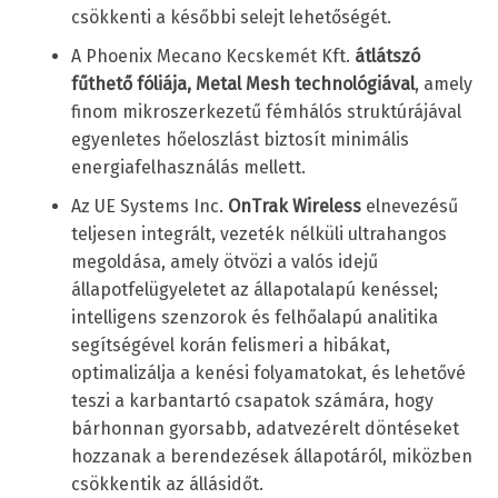
csökkenti a későbbi selejt lehetőségét.
A Phoenix Mecano Kecskemét Kft.
átlátszó
fűthető fóliája, Metal Mesh technológiával
, amely
finom mikroszerkezetű fémhálós struktúrájával
egyenletes hőeloszlást biztosít minimális
energiafelhasználás mellett.
Az UE Systems Inc.
OnTrak Wireless
elnevezésű
teljesen integrált, vezeték nélküli ultrahangos
megoldása, amely ötvözi a valós idejű
állapotfelügyeletet az állapotalapú kenéssel;
intelligens szenzorok és felhőalapú analitika
segítségével korán felismeri a hibákat,
optimalizálja a kenési folyamatokat, és lehetővé
teszi a karbantartó csapatok számára, hogy
bárhonnan gyorsabb, adatvezérelt döntéseket
hozzanak a berendezések állapotáról, miközben
csökkentik az állásidőt.