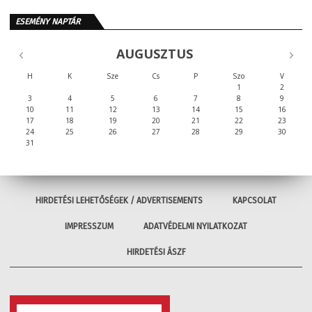
ESEMÉNY NAPTÁR
AUGUSZTUS
H
K
Sze
Cs
P
Szo
V
1
2
3
4
5
6
7
8
9
10
11
12
13
14
15
16
17
18
19
20
21
22
23
24
25
26
27
28
29
30
31
HIRDETÉSI LEHETŐSÉGEK / ADVERTISEMENTS
KAPCSOLAT
IMPRESSZUM
ADATVÉDELMI NYILATKOZAT
HIRDETÉSI ÁSZF