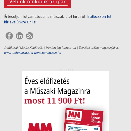
Értesüljön folyamatosan a műszaki élet híreiről.
Iratkozzon fel
hírlevelünkre Ön is!
© Műszaki Média Kiadó Kft. | Minden jog fenntartva | További online magazinjaink:
www.technokrata.hu
www.iotmagazin.hu
HIRDETÉS