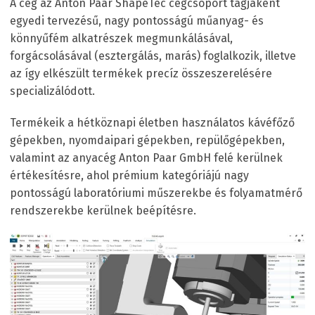
A cég az Anton Paar ShapeTec cégcsoport tagjaként
egyedi tervezésű, nagy pontosságú műanyag- és
könnyűfém alkatrészek megmunkálásával,
forgácsolásával (esztergálás, marás) foglalkozik, illetve
az így elkészült termékek precíz összeszerelésére
specializálódott.
Termékeik a hétköznapi életben használatos kávéfőző
gépekben, nyomdaipari gépekben, repülőgépekben,
valamint az anyacég Anton Paar GmbH felé kerülnek
értékesítésre, ahol prémium kategóriájú nagy
pontosságú laboratóriumi műszerekbe és folyamatmérő
rendszerekbe kerülnek beépítésre.