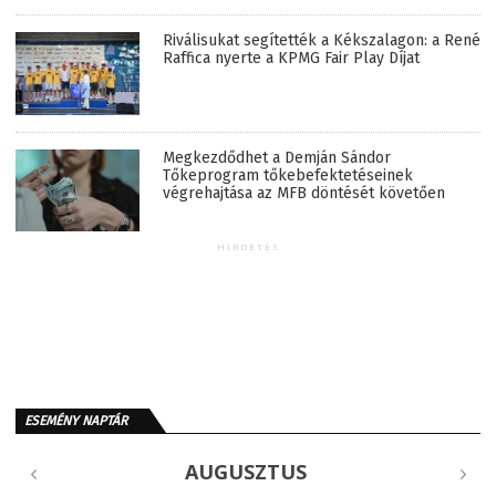
Riválisukat segítették a Kékszalagon: a René
Raffica nyerte a KPMG Fair Play Díjat
Megkezdődhet a Demján Sándor
Tőkeprogram tőkebefektetéseinek
végrehajtása az MFB döntését követően
HIRDETÉS
ESEMÉNY NAPTÁR
AUGUSZTUS