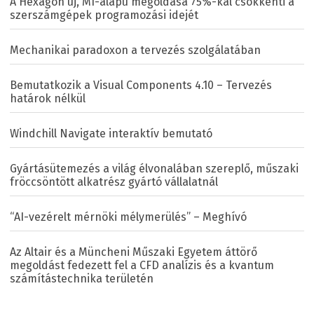
A Hexagon új, MI-alapú megoldása 75%-kal csökkenti a
szerszámgépek programozási idejét
Mechanikai paradoxon a tervezés szolgálatában
Bemutatkozik a Visual Components 4.10 – Tervezés
határok nélkül
Windchill Navigate interaktív bemutató
Gyártásütemezés a világ élvonalában szereplő, műszaki
fröccsöntött alkatrész gyártó vállalatnál
“AI-vezérelt mérnöki mélymerülés” – Meghívó
Az Altair és a Müncheni Műszaki Egyetem áttörő
megoldást fedezett fel a CFD analízis és a kvantum
számítástechnika területén