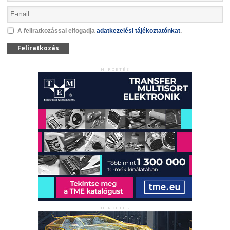
A feliratkozással elfogadja
adatkezelési tájékoztatónkat
.
Feliratkozás
HIRDETÉS
HIRDETÉS