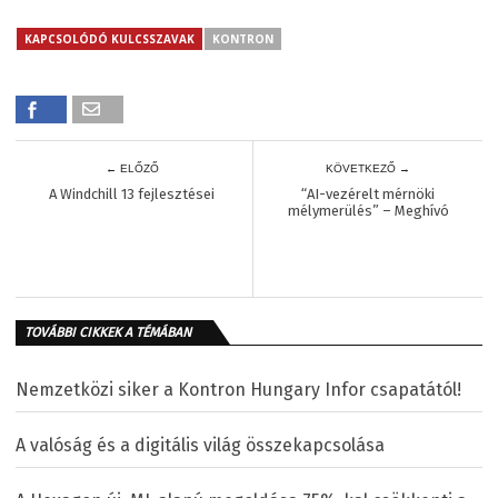
KAPCSOLÓDÓ KULCSSZAVAK
KONTRON
← ELŐZŐ
KÖVETKEZŐ →
A Windchill 13 fejlesztései
“AI-vezérelt mérnöki
mélymerülés” – Meghívó
TOVÁBBI CIKKEK A TÉMÁBAN
Nemzetközi siker a Kontron Hungary Infor csapatától!
A valóság és a digitális világ összekapcsolása