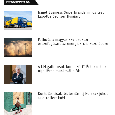
TECHNOKRATA.HU
Ismét Business Superbrands minősítést
kapott a Dachser Hungary
Felhívás a magyar kkv-szektor
összefogására az energiakrízis kezelésére
A kékgallérosok kora lejárt? Érkeznek az
újgalléros munkavállalók
Korhatár, sisak, biztosítás: új korszak jöhet
az e-rollereknél