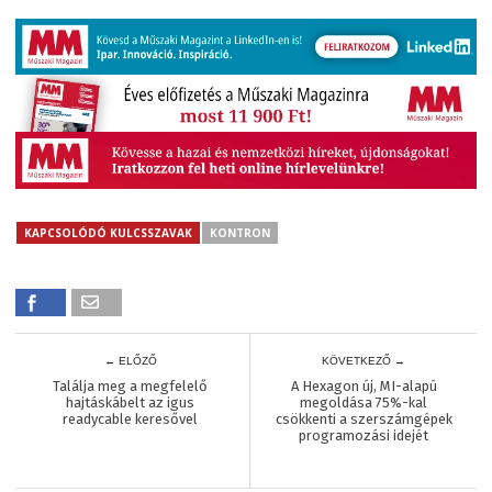
KAPCSOLÓDÓ KULCSSZAVAK
KONTRON
← ELŐZŐ
KÖVETKEZŐ →
Találja meg a megfelelő
A Hexagon új, MI-alapú
hajtáskábelt az igus
megoldása 75%-kal
readycable keresővel
csökkenti a szerszámgépek
programozási idejét