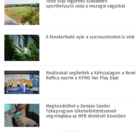
Több száz ingyenes szabadtéri
sporthelyszín várja a mozogni vágyókat
A fenntartható nyár a szervezetünket is védi
Riválisukat segítették a Kékszalagon: a René
Raffica nyerte a KPMG Fair Play Díjat
Megkezdődhet a Demján Sándor
Tőkeprogram tőkebefektetéseinek
végrehajtása az MFB döntését követően
HIRDETÉS