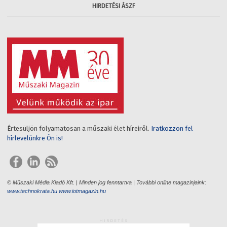
HIRDETÉSI ÁSZF
Értesüljön folyamatosan a műszaki élet híreiről.
Iratkozzon fel
hírlevelünkre Ön is!
© Műszaki Média Kiadó Kft. | Minden jog fenntartva | További online magazinjaink:
www.technokrata.hu
www.iotmagazin.hu
HIRDETÉS