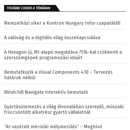
TOVÁBBI CIKKEK A TÉMÁBAN
Nemzetközi siker a Kontron Hungary Infor csapatától!
A valóság és a digitális világ összekapcsolása
A Hexagon új, MI-alapú megoldása 75%-kal csökkenti a
szerszámgépek programozási idejét
Bemutatkozik a Visual Components 4.10 – Tervezés
határok nélkül
Windchill Navigate interaktív bemutató
Gyártásütemezés a világ élvonalában szereplő, műszaki
fröccsöntött alkatrész gyártó vállalatnál
“AI-vezérelt mérnöki mélymerülés” – Meghívó