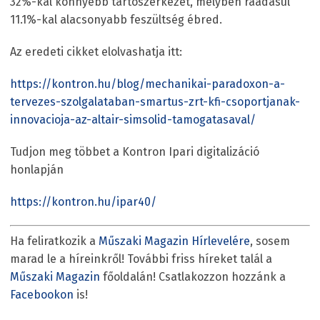
32%-kal könnyebb tartószerkezet, melyben ráadásul
11.1%-kal alacsonyabb feszültség ébred.
Az eredeti cikket elolvashatja itt:
https://kontron.hu/blog/mechanikai-paradoxon-a-
tervezes-szolgalataban-smartus-zrt-kfi-csoportjanak-
innovacioja-az-altair-simsolid-tamogatasaval/
Tudjon meg többet a Kontron Ipari digitalizáció
honlapján
https://kontron.hu/ipar40/
Ha feliratkozik a
Műszaki Magazin Hírlevelére
, sosem
marad le a híreinkről! További friss híreket talál a
Műszaki Magazin
főoldalán! Csatlakozzon hozzánk a
Facebookon
is!