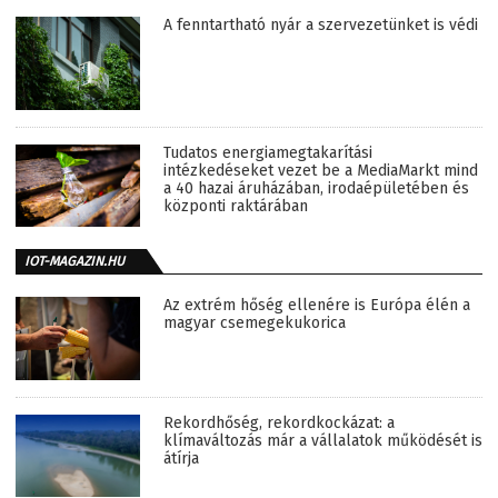
A fenntartható nyár a szervezetünket is védi
Tudatos energiamegtakarítási
intézkedéseket vezet be a MediaMarkt mind
a 40 hazai áruházában, irodaépületében és
központi raktárában
IOT-MAGAZIN.HU
Az extrém hőség ellenére is Európa élén a
magyar csemegekukorica
Rekordhőség, rekordkockázat: a
klímaváltozás már a vállalatok működését is
átírja