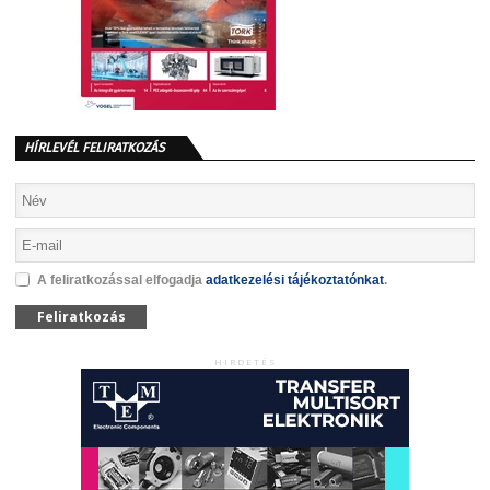
HÍRLEVÉL FELIRATKOZÁS
A feliratkozással elfogadja
adatkezelési tájékoztatónkat
.
Feliratkozás
HIRDETÉS