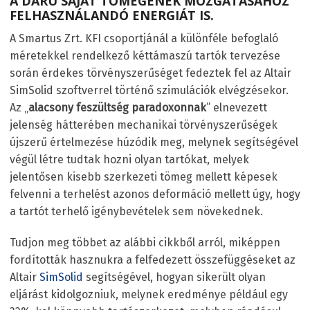
A DARU SAJÁT TÖMEGÉNEK MOZGATÁSÁHOZ
FELHASZNÁLANDÓ ENERGIÁT IS.
A Smartus Zrt. KFI csoportjánál a különféle befoglaló
méretekkel rendelkező kéttámaszú tartók tervezése
során érdekes törvényszerűséget fedeztek fel az Altair
SimSolid szoftverrel történő szimulációk elvégzésekor.
Az „
alacsony feszültség paradoxonnak
” elnevezett
jelenség hátterében mechanikai törvényszerűségek
újszerű értelmezése húzódik meg, melynek segítségével
végül létre tudtak hozni olyan tartókat, melyek
jelentősen kisebb szerkezeti tömeg mellett képesek
felvenni a terhelést azonos deformáció mellett úgy, hogy
a tartót terhelő igénybevételek sem növekednek.
Tudjon meg többet az alábbi cikkből arról, miképpen
fordították hasznukra a felfedezett összefüggéseket az
Altair
SimSolid
segítségével, hogyan sikerült olyan
eljárást kidolgozniuk, melynek eredménye például egy