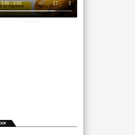
HIRDETÉS
OOK