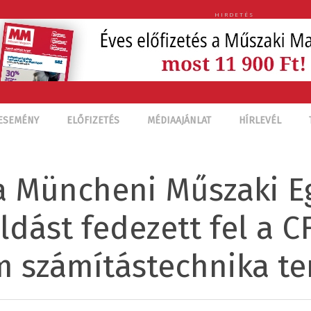
HIRDETÉS
ESEMÉNY
ELŐFIZETÉS
MÉDIAAJÁNLAT
HÍRLEVÉL
s a Müncheni Műszaki 
dást fedezett fel a CF
m számítástechnika te