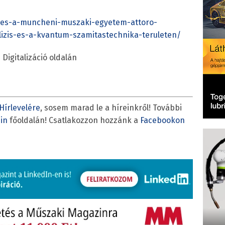
ir-es-a-muncheni-muszaki-egyetem-attoro-
lizis-es-a-kvantum-szamitastechnika-teruleten/
Digitalizáció oldalán
Hírlevelére
, sosem marad le a híreinkről! További
in
főoldalán! Csatlakozzon hozzánk a
Facebookon