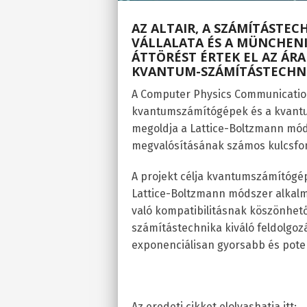
AZ
ALTAIR
, A SZÁMÍTÁSTEC
VÁLLALATA ÉS A MÜNCHENI
ÁTTÖRÉST ÉRTEK EL AZ ÁRA
KVANTUM-SZÁMÍTÁSTECHNI
A Computer Physics Communication
kvantumszámítógépek és a kvantum
megoldja a Lattice-Boltzmann mó
megvalósításának számos kulcsfon
A projekt célja kvantumszámítógépe
Lattice-Boltzmann módszer alkalm
való kompatibilitásnak köszönhet
számítástechnika kiváló feldolgozá
exponenciálisan gyorsabb és pote
Az eredeti cikket elolvashatja itt: