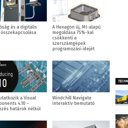
óság és a digitális
A Hexagon új, MI-alapú
g összekapcsolása
megoldása 75%-kal
csökkenti a
szerszámgépek
programozási idejét
TECHN
tatkozik a Visual
Windchill Navigate
onents 4.10 –
interaktív bemutató
ezés határok nélkül