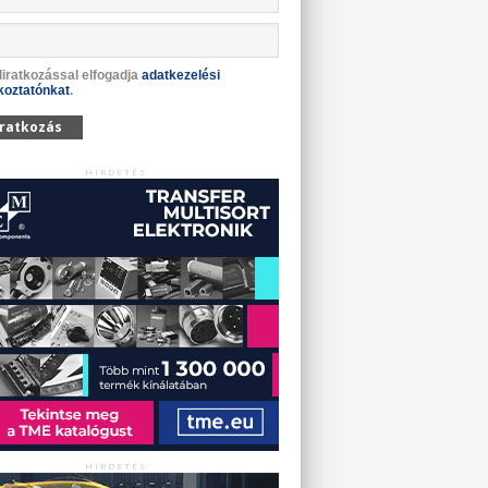
liratkozással elfogadja
adatkezelési
koztatónkat
.
iratkozás
HIRDETÉS
HIRDETÉS