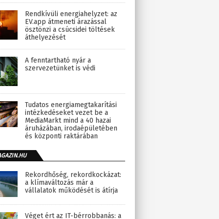
Rendkívüli energiahelyzet: az
EV.app átmeneti árazással
ösztönzi a csúcsidei töltések
áthelyezését
A fenntartható nyár a
szervezetünket is védi
Tudatos energiamegtakarítási
intézkedéseket vezet be a
MediaMarkt mind a 40 hazai
áruházában, irodaépületében
és központi raktárában
AGAZIN.HU
Rekordhőség, rekordkockázat:
a klímaváltozás már a
vállalatok működését is átírja
Véget ért az IT-bérrobbanás: a