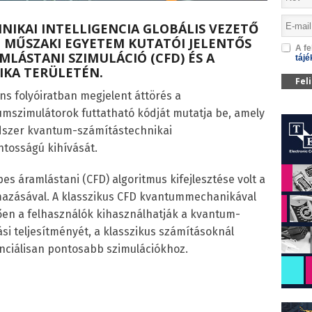
HNIKAI INTELLIGENCIA GLOBÁLIS VEZETŐ
 MŰSZAKI EGYETEM KUTATÓI JELENTŐS
A fe
MLÁSTANI SZIMULÁCIÓ (CFD) ÉS A
tájé
KA TERÜLETÉN.
Fel
s folyóiratban megjelent áttörés a
szimulátorok futtatható kódját mutatja be, amely
dszer kvantum-számítástechnikai
tosságú kihívását.
s áramlástani (CFD) algoritmus kifejlesztése volt a
azásával. A klasszikus CFD kvantummechanikával
ően a felhasználók kihasználhatják a kvantum-
si teljesítményét, a klasszikus számításoknál
nciálisan pontosabb szimulációkhoz.