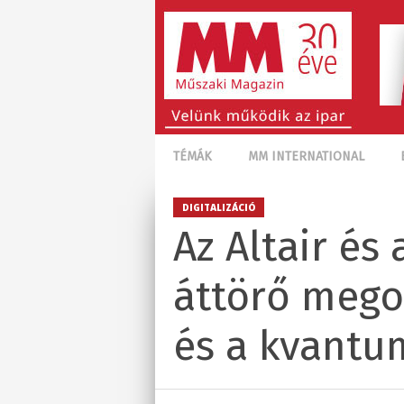
TÉMÁK
MM INTERNATIONAL
DIGITALIZÁCIÓ
Az Altair é
áttörő megol
és a kvantu