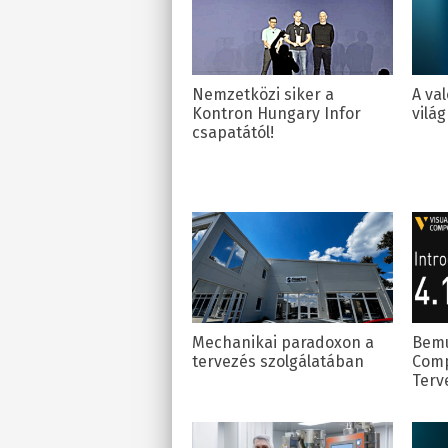
Nemzetközi siker a
A val
Kontron Hungary Infor
vilá
csapatától!
Mechanikai paradoxon a
Bemu
tervezés szolgálatában
Comp
Terv