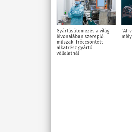
Gyártásütemezés a világ
“AI-
élvonalában szereplő,
mély
műszaki fröccsöntött
alkatrész gyártó
vállalatnál