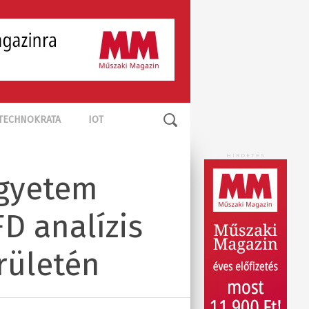
TECHNOKRATA
IOT
HIRDETÉS
Egyetem
D analízis
rületén