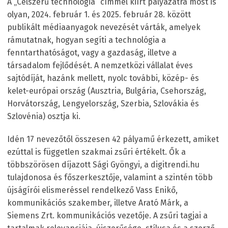
A „Célszerű technológia” címmel kiírt pályázatra most is
olyan, 2024. február 1. és 2025. február 28. között
publikált médiaanyagok nevezését várták, amelyek
rámutatnak, hogyan segíti a technológia a
fenntarthatóságot, vagy a gazdaság, illetve a
társadalom fejlődését. A nemzetközi vállalat éves
sajtódíját, hazánk mellett, nyolc további, közép- és
kelet-európai ország (Ausztria, Bulgária, Csehország,
Horvátország, Lengyelország, Szerbia, Szlovákia és
Szlovénia) osztja ki.
Idén 17 nevezőtől összesen 42 pályamű érkezett, amiket
ezúttal is független szakmai zsűri értékelt. Ők a
többszörösen díjazott Sági Gyöngyi, a digitrendi.hu
tulajdonosa és főszerkesztője, valamint a szintén több
újságírói elismeréssel rendelkező Vass Enikő,
kommunikációs szakember, illetve Arató Márk, a
Siemens Zrt. kommunikációs vezetője. A zsűri tagjai a