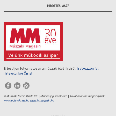
HIRDETÉSI ÁSZF
Értesüljön folyamatosan a műszaki élet híreiről.
Iratkozzon fel
hírlevelünkre Ön is!
© Műszaki Média Kiadó Kft. | Minden jog fenntartva | További online magazinjaink:
www.technokrata.hu
www.iotmagazin.hu
HIRDETÉS