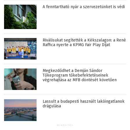
A fenntartható nyár a szervezetünket is védi
Riválisukat segítették a Kékszalagon: a René
Raffica nyerte a KPMG Fair Play Díjat
Megkezdődhet a Demján Sándor
Tőkeprogram tőkebefektetéseinek
végrehajtása az MFB döntését követően
Lassult a budapesti használt lakóingatlanok
drágulása
HIRDETÉS