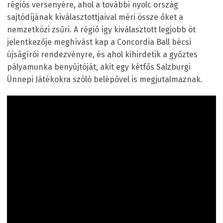
régiós versenyére, ahol a további nyolc ország
sajtódíjának kiválasztottjaival méri össze őket a
nemzetközi zsűri. A régió így kiválasztott legjobb öt
jelentkezője meghívást kap a Concordia Ball bécsi
újságírói rendezvényre, és ahol kihirdetik a győztes
pályamunka benyújtóját, akit egy kétfős Salzburgi
Ünnepi Játékokra szóló belépővel is megjutalmaznak.