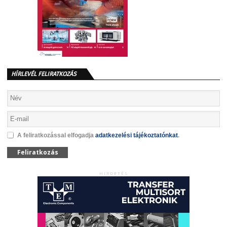
HÍRLEVÉL FELIRATKOZÁS
A feliratkozással elfogadja
adatkezelési tájékoztatónkat
.
Feliratkozás
HIRDETÉS