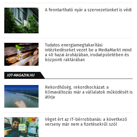
A fenntartható nyár a szervezetünket is védi
Tudatos energiamegtakarítási
intézkedéseket vezet be a MediaMarkt mind
a 40 hazai áruházában, irodaépületében és
központi raktárában
IOT-MAGAZIN.HU
Rekordhőség, rekordkockázat: a
klímaváltozás már a vállalatok működését is
átírja
Véget ért az IT-bérrobbanás: a következő
verseny már nem a fizetésekről szól