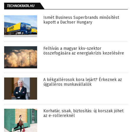
TECHNOKRATA.HU
Ismét Business Superbrands minősítést
kapott a Dachser Hungary
Felhívás a magyar kkv-szektor
összefogására az energiakrízis kezelésére
A kékgallérosok kora lejárt? Érkeznek az
újgalléros munkavállalók
Korhatár, sisak, biztosítás: új korszak jöhet
az e-rollereknél