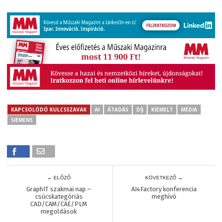
KAPCSOLÓDÓ KULCSSZAVAK
AI
ÁTADÁS
DÍJ
KIEMELT
MÉDIA
SIEMENS
← ELŐZŐ
KÖVETKEZŐ →
GraphIT szakmai nap –
AI4Factory konferencia
csúcskategóriás
meghívó
CAD/CAM/CAE/PLM
megoldások