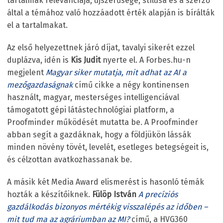
tartalmak relevanciája, újszerűsége, stílusa és a szerző
által a témához való hozzáadott érték alapján is bírálták
el a tartalmakat.
Az első helyezettnek járó díjat, tavalyi sikerét ezzel
duplázva, idén is
Kis Judit
nyerte el. A Forbes.hu-n
megjelent
Magyar siker mutatja, mit adhat az AI a
mezőgazdaságnak
című cikke a négy kontinensen
használt, magyar, mesterséges intelligenciával
támogatott gépi látástechnológiai platform, a
Proofminder működését mutatta be. A Proofminder
abban segít a gazdáknak, hogy a földjükön lássák
minden növény tövét, levelét, esetleges betegségeit is,
és célzottan avatkozhassanak be.
A másik két Media Award elismerést is hasonló témák
hozták a készítőiknek.
Fülöp István
A precíziós
gazdálkodás bizonyos mértékig visszalépés az időben –
mit tud ma az agráriumban az MI?
című, a HVG360