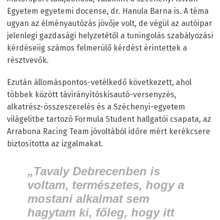
Egyetem egyetemi docense, dr. Hanula Barna is. A téma
ugyan az élményautózás jövője volt, de végül az autóipar
jelenlegi gazdasági helyzetétől a tuningolás szabályozási
kérdéseiig számos felmerülő kérdést érintettek a
résztvevők.
Ezután állomáspontos-vetélkedő következett, ahol
többek között távirányítóskisautó-versenyzés,
alkatrész-összeszerelés és a Széchenyi-egyetem
világelitbe tartozó Formula Student hallgatói csapata, az
Arrabona Racing Team jóvoltából időre mért kerékcsere
biztosította az izgalmakat.
„
Tavaly Debrecenben is
voltam, természetes, hogy a
mostani alkalmat sem
hagytam ki, főleg, hogy itt