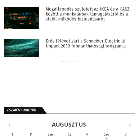
Megállapodás született az IKEA és a KASZ
között a munkatársak támogatásáról és a
stabil működés biztosításáról
Erős félévet zárt a Schneider Electric új
Impact 2030 fenntarthatósági programja
HIRDETÉS
ESEMÉNY NAPTÁR
AUGUSZTUS
H
K
Sze
Cs
P
Szo
V