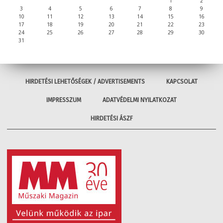
1
2
3
4
5
6
7
8
9
10
11
12
13
14
15
16
17
18
19
20
21
22
23
24
25
26
27
28
29
30
31
HIRDETÉSI LEHETŐSÉGEK / ADVERTISEMENTS
KAPCSOLAT
IMPRESSZUM
ADATVÉDELMI NYILATKOZAT
HIRDETÉSI ÁSZF