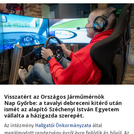
Visszatért az
Országos Járműmérnök
Nap
Győrbe: a tavalyi debreceni kitérő után
ismét az alapító Széchenyi István Egyetem
vállalta a házigazda szerepét.
Az intézmény
Hallgatói Önkormányzata
által
megálmodott rendezvény évről évre fejlődik és bővül. Az