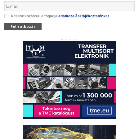
A feliratkozással elfogadja
adatkezelési tájékoztatónkat
.
Feliratkozás
HIRDETÉS
HIRDETÉS