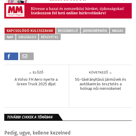
KAPCSOLÓDÓ KULCSSZAVAK
BESZÁMOLÓ
JÁRMŰMÉRNÖK
MAGAS
NAP
ORSZÁGOS
RÉSZVÉTEL
← ELŐZŐ
KÖVETKEZŐ →
A Volvo FH Aero nyerte a
5G-távirányítású járművek és
Green Truck 2025 díjat
autókamrás tesztelés a
holnap női mérnökeivel
TOVÁBBI CIKKEK A TÉMÁBAN
Pedig, ugye, kellene kezelned