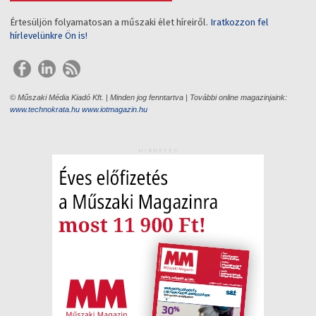
Értesüljön folyamatosan a műszaki élet híreiről.
Iratkozzon fel
hírlevelünkre Ön is!
© Műszaki Média Kiadó Kft. | Minden jog fenntartva | További online magazinjaink:
www.technokrata.hu
www.iotmagazin.hu
HIRDETÉS