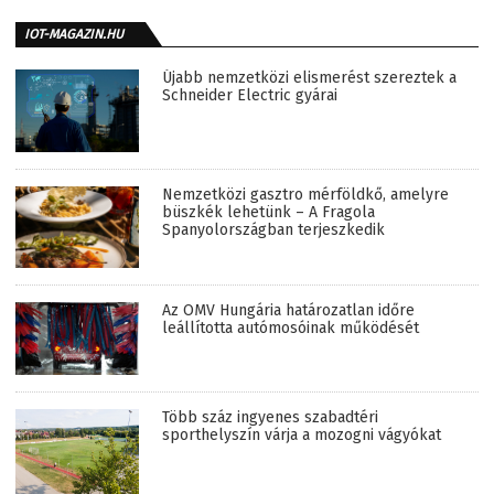
IOT-MAGAZIN.HU
Újabb nemzetközi elismerést szereztek a
Schneider Electric gyárai
Nemzetközi gasztro mérföldkő, amelyre
büszkék lehetünk – A Fragola
Spanyolországban terjeszkedik
Az OMV Hungária határozatlan időre
leállította autómosóinak működését
Több száz ingyenes szabadtéri
sporthelyszín várja a mozogni vágyókat