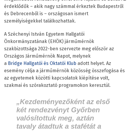
érdeklődők – akik nagy számmal érkeztek Budapestről
és Debrecenből is – országosan ismert
személyiségekkel találkozhattak.
A Széchenyi István Egyetem Hallgatói
Önkormányzatának (EHÖK) járműmérnök
szakbizottsága 2022-ben szervezte meg először az
Országos Járműmérnök Napot, melynek
a
Bridge
Hallgatói és Oktatói Klub
adott helyet. Az
esemény célja a járműmérnök közösség összefogása és
az egyetemek közötti kapcsolatok kiépítése volt,
szakmai és szórakoztató programokon keresztül.
„Kezdeményezőként az első
két rendezvényt Győrben
valósítottuk meg, aztán
tavaly átadtuk a stafétát a