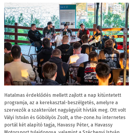
Hatalmas érdeklődés mellett zajlott a nap kitüntetett
programja, az a kerekasztal-beszélgetés, amelyre a
szervezők a szakterület nagyágyúit hívták meg. Ott volt
Vályi István és Göbölyös Zsolt, a the-zone.hu internetes
portál két alapító tagja, Havassy Péter, a Havassy
Motorsport tulajdonosa, valamint a Széchenyi István