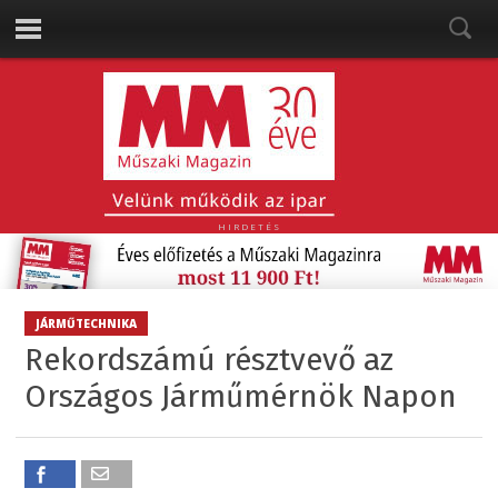
HIRDETÉS
JÁRMŰTECHNIKA
Rekordszámú résztvevő az
Országos Járműmérnök Napon