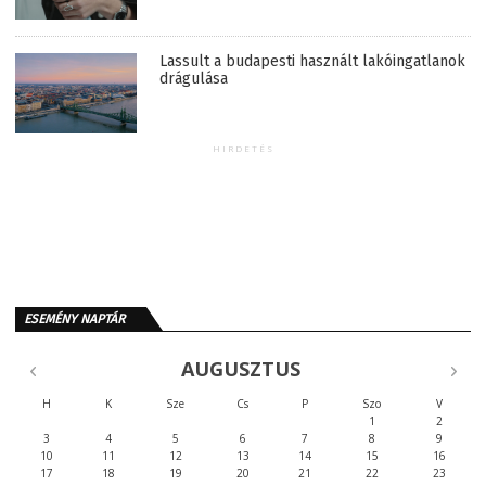
Lassult a budapesti használt lakóingatlanok
drágulása
HIRDETÉS
ESEMÉNY NAPTÁR
AUGUSZTUS
H
K
Sze
Cs
P
Szo
V
1
2
3
4
5
6
7
8
9
10
11
12
13
14
15
16
17
18
19
20
21
22
23