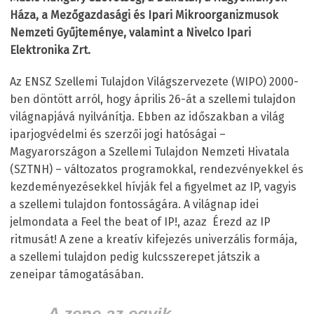
Háza, a Mezőgazdasági és Ipari Mikroorganizmusok
Nemzeti Gyűjteménye, valamint a Nivelco Ipari
Elektronika Zrt.
Az ENSZ Szellemi Tulajdon Világszervezete (WIPO) 2000-
ben döntött arról, hogy április 26-át a szellemi tulajdon
világnapjává nyilvánítja. Ebben az időszakban a világ
iparjogvédelmi és szerzői jogi hatóságai –
Magyarországon a Szellemi Tulajdon Nemzeti Hivatala
(SZTNH) – változatos programokkal, rendezvényekkel és
kezdeményezésekkel hívják fel a figyelmet az IP, vagyis
a szellemi tulajdon fontosságára. A világnap idei
jelmondata a Feel the beat of IP!, azaz Érezd az IP
ritmusát! A zene a kreatív kifejezés univerzális formája,
a szellemi tulajdon pedig kulcsszerepet játszik a
zeneipar támogatásában.
„A zene az egyik