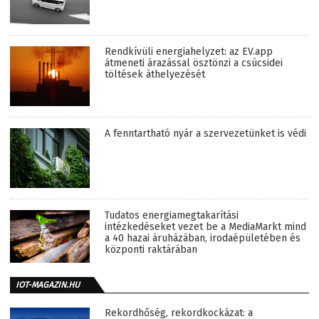
Rendkívüli energiahelyzet: az EV.app
átmeneti árazással ösztönzi a csúcsidei
töltések áthelyezését
A fenntartható nyár a szervezetünket is védi
Tudatos energiamegtakarítási
intézkedéseket vezet be a MediaMarkt mind
a 40 hazai áruházában, irodaépületében és
központi raktárában
IOT-MAGAZIN.HU
Rekordhőség, rekordkockázat: a