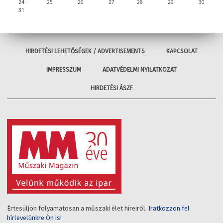
24
25
26
27
28
29
30
31
HIRDETÉSI LEHETŐSÉGEK / ADVERTISEMENTS
KAPCSOLAT
IMPRESSZUM
ADATVÉDELMI NYILATKOZAT
HIRDETÉSI ÁSZF
Értesüljön folyamatosan a műszaki élet híreiről.
Iratkozzon fel
hírlevelünkre Ön is!