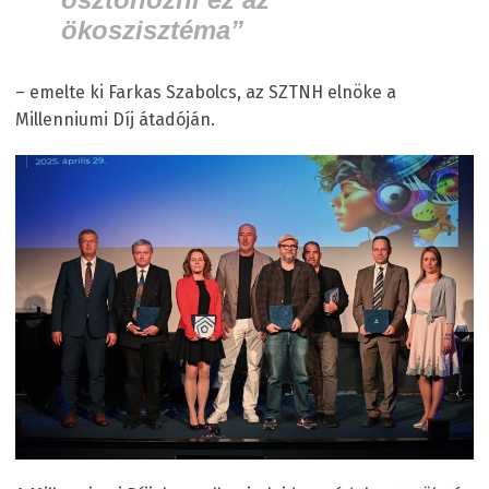
ökoszisztéma”
– emelte ki Farkas Szabolcs, az SZTNH elnöke a
Millenniumi Díj átadóján.