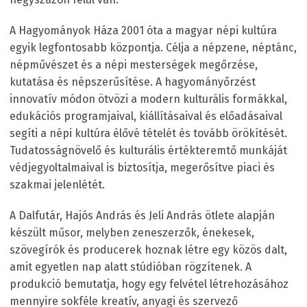
A Hagyományok Háza 2001 óta a magyar népi kultúra
egyik legfontosabb központja. Célja a népzene, néptánc,
népművészet és a népi mesterségek megőrzése,
kutatása és népszerűsítése. A hagyományőrzést
innovatív módon ötvözi a modern kulturális formákkal,
edukációs programjaival, kiállításaival és előadásaival
segíti a népi kultúra élővé tételét és tovább örökítését.
Tudatosságnövelő és kulturális értékteremtő munkáját
védjegyoltalmaival is biztosítja, megerősítve piaci és
szakmai jelenlétét.
A Dalfutár, Hajós András és Jeli András ötlete alapján
készült műsor, melyben zeneszerzők, énekesek,
szövegírók és producerek hoznak létre egy közös dalt,
amit egyetlen nap alatt stúdióban rögzítenek. A
produkció bemutatja, hogy egy felvétel létrehozásához
mennyire sokféle kreatív, anyagi és szervező