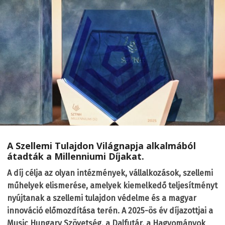
A Szellemi Tulajdon Világnapja alkalmából
átadták a Millenniumi Díjakat.
A díj célja az olyan intézmények, vállalkozások, szellemi
műhelyek elismerése, amelyek kiemelkedő teljesítményt
nyújtanak a szellemi tulajdon védelme és a magyar
innováció előmozdítása terén. A 2025-ös év díjazottjai a
Music Hungary Szövetség, a Dalfutár, a Hagyományok