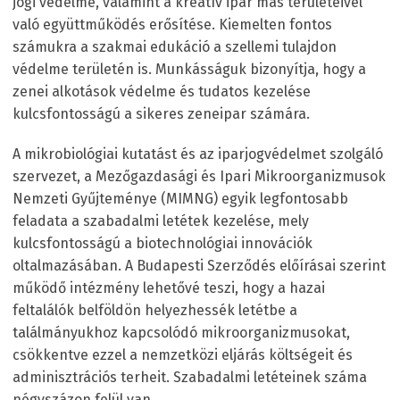
jogi védelme, valamint a kreatív ipar más területeivel
való együttműködés erősítése. Kiemelten fontos
számukra a szakmai edukáció a szellemi tulajdon
védelme területén is. Munkásságuk bizonyítja, hogy a
zenei alkotások védelme és tudatos kezelése
kulcsfontosságú a sikeres zeneipar számára.
A mikrobiológiai kutatást és az iparjogvédelmet szolgáló
szervezet, a Mezőgazdasági és Ipari Mikroorganizmusok
Nemzeti Gyűjteménye (MIMNG) egyik legfontosabb
feladata a szabadalmi letétek kezelése, mely
kulcsfontosságú a biotechnológiai innovációk
oltalmazásában. A Budapesti Szerződés előírásai szerint
működő intézmény lehetővé teszi, hogy a hazai
feltalálók belföldön helyezhessék letétbe a
találmányukhoz kapcsolódó mikroorganizmusokat,
csökkentve ezzel a nemzetközi eljárás költségeit és
adminisztrációs terheit. Szabadalmi letéteinek száma
négyszázon felül van.