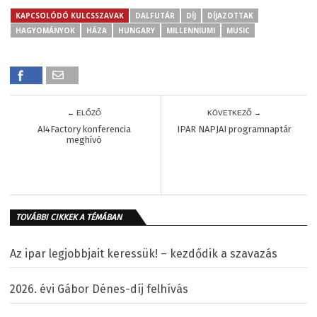
KAPCSOLÓDÓ KULCSSZAVAK
DALFUTÁR
DÍJ
DÍJAZOTTAK
HAGYOMÁNYOK
HÁZA
HUNGARY
MILLENNIUMI
MUSIC
← ELŐZŐ
KÖVETKEZŐ →
AI4Factory konferencia
IPAR NAPJAI programnaptár
meghívó
TOVÁBBI CIKKEK A TÉMÁBAN
Az ipar legjobbjait keressük! – kezdődik a szavazás
2026. évi Gábor Dénes-díj felhívás