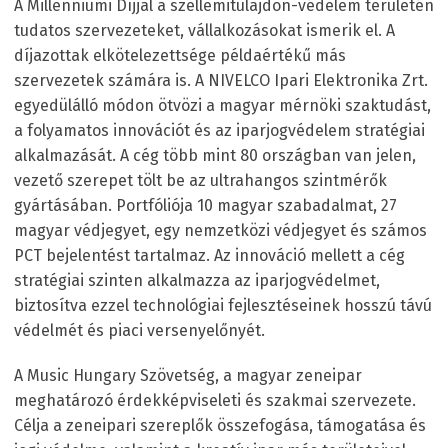
A Millenniumi Díjjal a szellemitulajdon-védelem területén
tudatos szervezeteket, vállalkozásokat ismerik el. A
díjazottak elkötelezettsége példaértékű más
szervezetek számára is. A NIVELCO Ipari Elektronika Zrt.
egyedülálló módon ötvözi a magyar mérnöki szaktudást,
a folyamatos innovációt és az iparjogvédelem stratégiai
alkalmazását. A cég több mint 80 országban van jelen,
vezető szerepet tölt be az ultrahangos szintmérők
gyártásában. Portfóliója 10 magyar szabadalmat, 27
magyar védjegyet, egy nemzetközi védjegyet és számos
PCT bejelentést tartalmaz. Az innováció mellett a cég
stratégiai szinten alkalmazza az iparjogvédelmet,
biztosítva ezzel technológiai fejlesztéseinek hosszú távú
védelmét és piaci versenyelőnyét.
A Music Hungary Szövetség, a magyar zeneipar
meghatározó érdekképviseleti és szakmai szervezete.
Célja a zeneipari szereplők összefogása, támogatása és