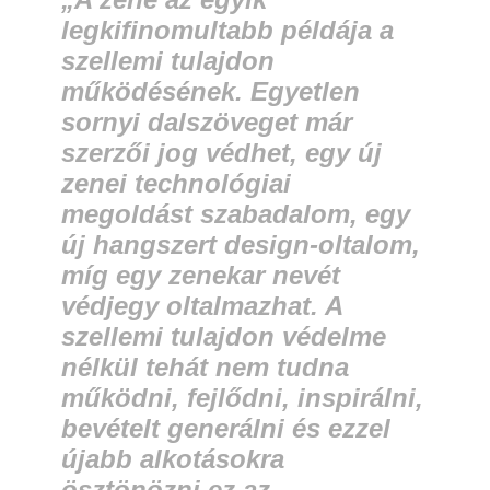
legkifinomultabb példája a
szellemi tulajdon
működésének. Egyetlen
sornyi dalszöveget már
szerzői jog védhet, egy új
zenei technológiai
megoldást szabadalom, egy
új hangszert design-oltalom,
míg egy zenekar nevét
védjegy oltalmazhat. A
szellemi tulajdon védelme
nélkül tehát nem tudna
működni, fejlődni, inspirálni,
bevételt generálni és ezzel
újabb alkotásokra
ösztönözni ez az