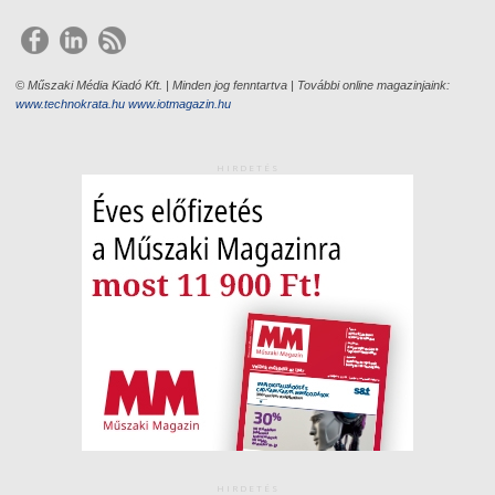
© Műszaki Média Kiadó Kft. | Minden jog fenntartva | További online magazinjaink:
www.technokrata.hu
www.iotmagazin.hu
HIRDETÉS
HIRDETÉS