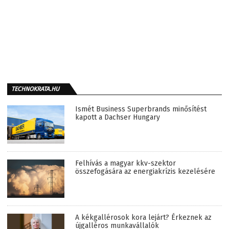
TECHNOKRATA.HU
Ismét Business Superbrands minősítést
kapott a Dachser Hungary
Felhívás a magyar kkv-szektor
összefogására az energiakrízis kezelésére
A kékgallérosok kora lejárt? Érkeznek az
újgalléros munkavállalók