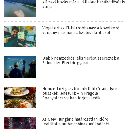
klímaváltozás már a vállalatok működését is
átírja
Véget ért az IT-bérrobbanás: a következő
verseny már nem a fizetésekről szól
Újabb nemzetközi elismerést szereztek a
Schneider Electric gyárai
Nemzetközi gasztro mérföldkő, amelyre
büszkék lehetünk – A Fragola
Spanyolországban terjeszkedik
Az OMV Hungária határozatlan időre
leállította autómosóinak működését