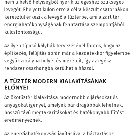
nem a belső helyiségből nyerik az égéshez szükséges
levegőt. Ehelyett külön erre a célra készült csatornákon
keresztül érkezik a levegő a tűztérbe, ami a zárt tér
energiahatékonyságának fenntartása szempontjából
kulcsfontosságú.
Az ilyen típusú kályhák tervezésénél fontos, hogy az
építkezés, felújítás során már a kezdetekkor figyelembe
vegyük a kályha helyét és méreteit, így az egész
rendszer összhangba kerülhet a házzal.
A TŰZTÉR MODERN KIALAKÍTÁSÁNAK
ELŐNYEI
Az ökotűztér kialakítása modernebb eljárásokat és
anyagokat igényel, amelyek bár drágábbak lehetnek,
hosszú távú megtakarításokat és hatékonyabb fűtést
eredményeznek.
Az energiahatékonyság javításával a háztartások