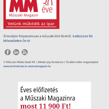
Értesüljön folyamatosan a műszaki élet híreiről.
Iratkozzon fel
hírlevelünkre Ön is!
© Műszaki Média Kiadó Kft. | Minden jog fenntartva | További online magazinjaink:
www.technokrata.hu
www.iotmagazin.hu
HIRDETÉS