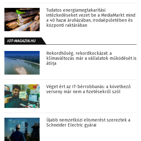
Tudatos energiamegtakarítási
intézkedéseket vezet be a MediaMarkt mind
a 40 hazai áruházában, irodaépületében és
központi raktárában
IOT-MAGAZIN.HU
Rekordhőség, rekordkockázat: a
klímaváltozás már a vállalatok működését is
átírja
Véget ért az IT-bérrobbanás: a következő
verseny már nem a fizetésekről szól
Újabb nemzetközi elismerést szereztek a
Schneider Electric gyárai