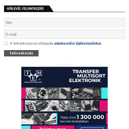
HÍRLEVÉL FELIRATKOZÁS
A feliratkozással elfogadja
adatkezelési tájékoztatónkat
.
Feliratkozás
HIRDETÉS