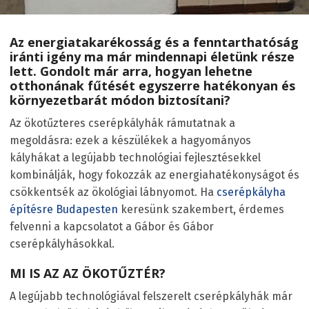
Az energiatakarékosság és a fenntarthatóság
iránti igény ma már mindennapi életünk része
lett. Gondolt már arra, hogyan lehetne
otthonának fűtését egyszerre hatékonyan és
környezetbarát módon biztosítani?
Az ökotűzteres cserépkályhák rámutatnak a
megoldásra: ezek a készülékek a hagyományos
kályhákat a legújabb technológiai fejlesztésekkel
kombinálják, hogy fokozzák az energiahatékonyságot és
csökkentsék az ökológiai lábnyomot. Ha
cserépkályha
építésre Budapesten
keresünk szakembert, érdemes
felvenni a kapcsolatot a Gábor és Gábor
cserépkályhásokkal.
MI IS AZ AZ ÖKOTŰZTÉR?
A legújabb technológiával felszerelt cserépkályhák már