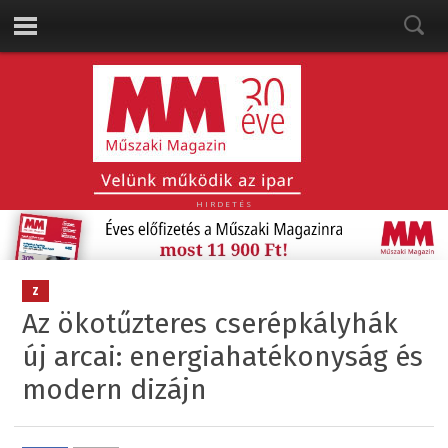
HIRDETÉS
Z
Az ökotűzteres cserépkályhák
új arcai: energiahatékonyság és
modern dizájn