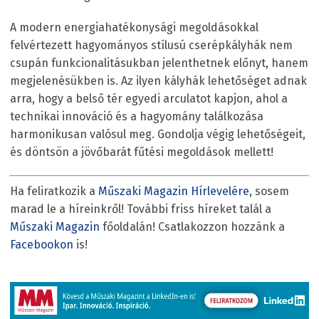
A modern energiahatékonysági megoldásokkal
felvértezett hagyományos stílusú cserépkályhák nem
csupán funkcionalitásukban jelenthetnek előnyt, hanem
megjelenésükben is. Az ilyen kályhák lehetőséget adnak
arra, hogy a belső tér egyedi arculatot kapjon, ahol a
technikai innováció és a hagyomány találkozása
harmonikusan valósul meg. Gondolja végig lehetőségeit,
és döntsön a jövőbarát fűtési megoldások mellett!
Ha feliratkozik a
Műszaki Magazin Hírlevelére
, sosem
marad le a híreinkről! További friss híreket talál a
Műszaki Magazin
főoldalán! Csatlakozzon hozzánk a
Facebookon
is!