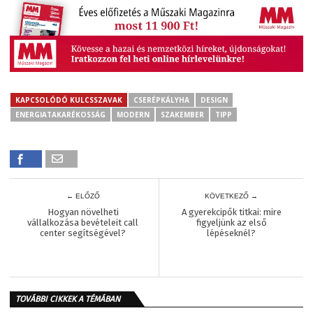
KAPCSOLÓDÓ KULCSSZAVAK
CSERÉPKÁLYHA
DESIGN
ENERGIATAKARÉKOSSÁG
MODERN
SZAKEMBER
TIPP
← ELŐZŐ
KÖVETKEZŐ →
Hogyan növelheti
A gyerekcipők titkai: mire
vállalkozása bevételeit call
figyeljünk az első
center segítségével?
lépéseknél?
TOVÁBBI CIKKEK A TÉMÁBAN