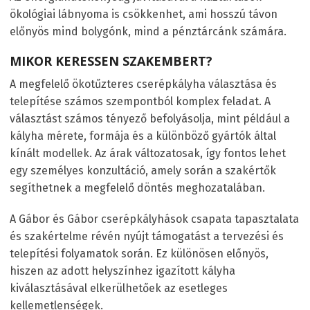
ökológiai lábnyoma is csökkenhet, ami hosszú távon
előnyös mind bolygónk, mind a pénztárcánk számára.
MIKOR KERESSEN SZAKEMBERT?
A megfelelő ökotűzteres cserépkályha választása és
telepítése számos szempontból komplex feladat. A
választást számos tényező befolyásolja, mint például a
kályha mérete, formája és a különböző gyártók által
kínált modellek. Az árak változatosak, így fontos lehet
egy személyes konzultáció, amely során a szakértők
segíthetnek a megfelelő döntés meghozatalában.
A Gábor és Gábor cserépkályhások csapata tapasztalata
és szakértelme révén nyújt támogatást a tervezési és
telepítési folyamatok során. Ez különösen előnyös,
hiszen az adott helyszínhez igazított kályha
kiválasztásával elkerülhetőek az esetleges
kellemetlenségek.