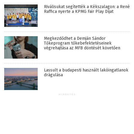
Riválisukat segítették a Kékszalagon: a René
Raffica nyerte a KPMG Fair Play Díjat
Megkezdődhet a Demján Sándor
Tőkeprogram tőkebefektetéseinek
végrehajtása az MFB döntését követően
Lassult a budapesti használt lakóingatlanok
drágulása
HIRDETÉS