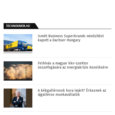
TECHNOKRATA.HU
Ismét Business Superbrands minősítést
kapott a Dachser Hungary
Felhívás a magyar kkv-szektor
összefogására az energiakrízis kezelésére
A kékgallérosok kora lejárt? Érkeznek az
újgalléros munkavállalók