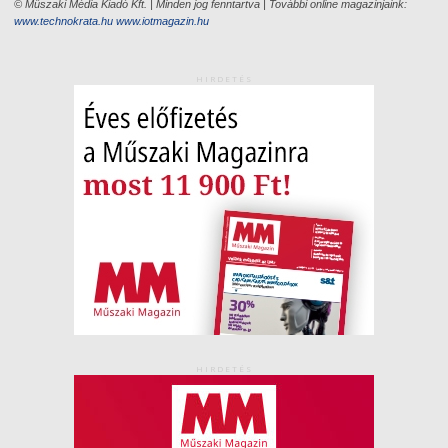
© Műszaki Média Kiadó Kft. | Minden jog fenntartva | További online magazinjaink:
www.technokrata.hu
www.iotmagazin.hu
HIRDETÉS
HIRDETÉS