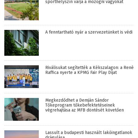
sporthelyszín várja a mozogni vágyókat
A fenntartható nyár a szervezetünket is védi
Riválisukat segítették a Kékszalagon: a René
Raffica nyerte a KPMG Fair Play Díjat
Megkezdődhet a Demján Sándor
Tőkeprogram tőkebefektetéseinek
végrehajtása az MFB döntését követően
Lassult a budapesti használt lakóingatlanok
drágulása