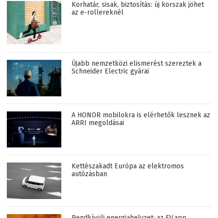
Korhatár, sisak, biztosítás: új korszak jöhet
az e-rollereknél
Újabb nemzetközi elismerést szereztek a
Schneider Electric gyárai
A HONOR mobilokra is elérhetők lesznek az
ARRI megoldásai
Kettészakadt Európa az elektromos
autózásban
Rendkívüli energiahelyzet: az EV.app