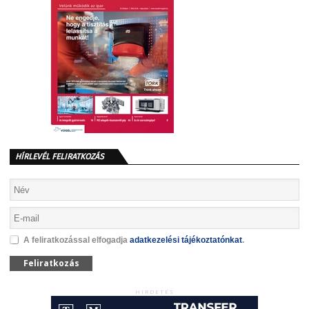
HÍRLEVÉL FELIRATKOZÁS
A feliratkozással elfogadja
adatkezelési tájékoztatónkat
.
Feliratkozás
HIRDETÉS