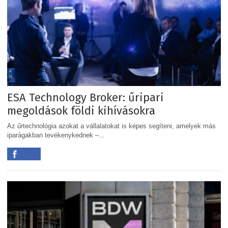
ESA Technology Broker: űripari
megoldások földi kihívásokra
Az űrtechnológia azokat a vállalatokat is képes segíteni, amelyek más
iparágakban tevékenykednek –...