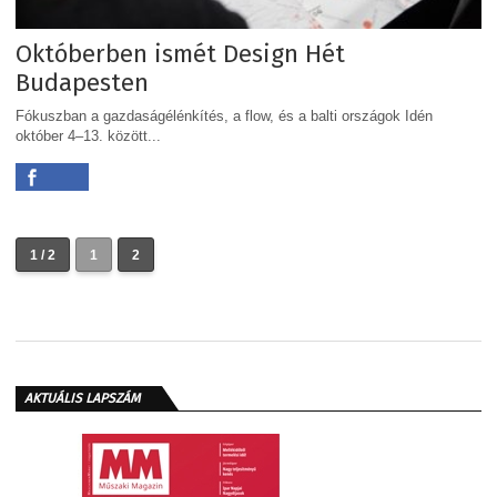
Októberben ismét Design Hét
Budapesten
Fókuszban a gazdaságélénkítés, a flow, és a balti országok Idén
október 4–13. között...
1 / 2
1
2
AKTUÁLIS LAPSZÁM