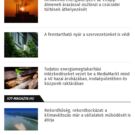
átmeneti árazással ösztönzi a csúcsidei
töltések áthelyezését
A fenntartható nyár a szervezetünket is védi
Tudatos energiamegtakarítási
intézkedéseket vezet be a MediaMarkt mind
a 40 hazai áruházában, irodaépületében és
központi raktárában
IOT-MAGAZIN.HU
Rekordhőség, rekordkockázat: a
klímaváltozás már a vállalatok működését is
átírja