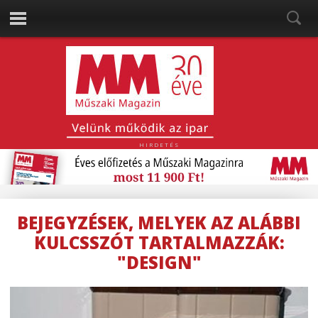
HIRDETÉS
BEJEGYZÉSEK, MELYEK AZ ALÁBBI
KULCSSZÓT TARTALMAZZÁK:
"DESIGN"