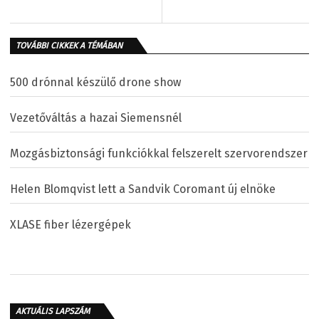
TOVÁBBI CIKKEK A TÉMÁBAN
500 drónnal készülő drone show
Vezetőváltás a hazai Siemensnél
Mozgásbiztonsági funkciókkal felszerelt szervorendszer
Helen Blomqvist lett a Sandvik Coromant új elnöke
XLASE fiber lézergépek
AKTUÁLIS LAPSZÁM