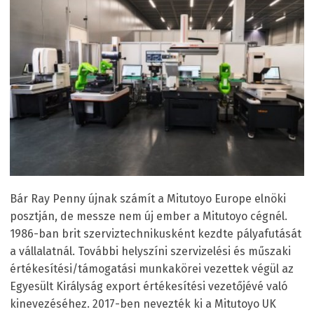
Bár Ray Penny újnak számít a Mitutoyo Europe elnöki
posztján, de messze nem új ember a Mitutoyo cégnél.
1986-ban brit szerviztechnikusként kezdte pályafutását
a vállalatnál. További helyszíni szervizelési és műszaki
értékesítési/támogatási munkakörei vezettek végül az
Egyesült Királyság export értékesítési vezetőjévé való
kinevezéséhez. 2017-ben nevezték ki a Mitutoyo UK