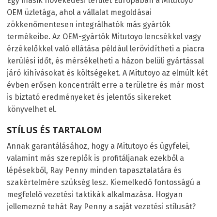
Egy másik növekedési terület Európában a Mitutoyo
OEM üzletága, ahol a vállalat megoldásai
zökkenőmentesen integrálhatók más gyártók
termékeibe. Az OEM-gyártók Mitutoyo lencsékkel vagy
érzékelőkkel való ellátása például lerövidítheti a piacra
kerülési időt, és mérsékelheti a házon belüli gyártással
járó kihívásokat és költségeket. A Mitutoyo az elmúlt két
évben erősen koncentrált erre a területre és már most
is biztató eredményeket és jelentős sikereket
könyvelhet el.
STÍLUS ÉS TARTALOM
Annak garantálásához, hogy a Mitutoyo és ügyfelei,
valamint más szereplők is profitáljanak ezekből a
lépésekből, Ray Penny minden tapasztalatára és
szakértelmére szükség lesz. Kiemelkedő fontosságú a
megfelelő vezetési taktikák alkalmazása. Hogyan
jellemezné tehát Ray Penny a saját vezetési stílusát?