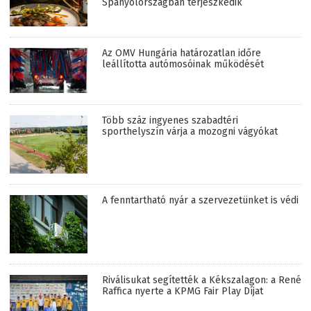
Spanyolországban terjeszkedik
Az OMV Hungária határozatlan időre
leállította autómosóinak működését
Több száz ingyenes szabadtéri
sporthelyszín várja a mozogni vágyókat
A fenntartható nyár a szervezetünket is védi
Riválisukat segítették a Kékszalagon: a René
Raffica nyerte a KPMG Fair Play Díjat