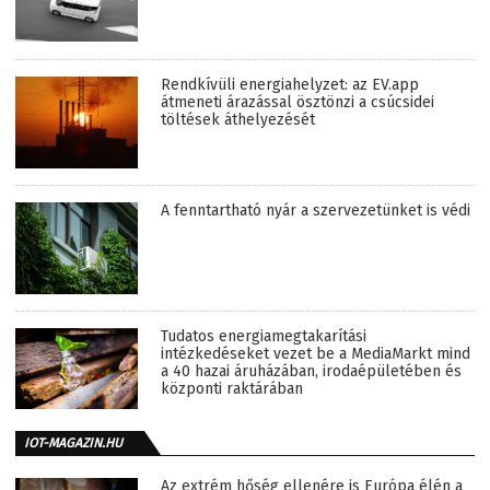
Rendkívüli energiahelyzet: az EV.app
átmeneti árazással ösztönzi a csúcsidei
töltések áthelyezését
A fenntartható nyár a szervezetünket is védi
Tudatos energiamegtakarítási
intézkedéseket vezet be a MediaMarkt mind
a 40 hazai áruházában, irodaépületében és
központi raktárában
IOT-MAGAZIN.HU
Az extrém hőség ellenére is Európa élén a