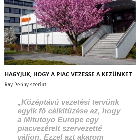
HAGYJUK, HOGY A PIAC VEZESSE A KEZÜNKET
Ray Penny szerint:
„Középtávú vezetési tervünk
egyik fő célkitűzése az, hogy
a Mitutoyo Europe egy
piacvezérelt szervezetté
váljon. Ezzel azt akarom