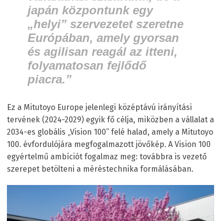
japán központunk egy
„helyi” szervezetet szeretne
Európában, amely gyorsan
és agilisan reagál az itteni,
folyamatosan fejlődő
piacra.”
Ez a Mitutoyo Europe jelenlegi középtávú irányítási
tervének (2024-2029) egyik fő célja, miközben a vállalat a
2034-es globális „Vision 100” felé halad, amely a Mitutoyo
100. évfordulójára megfogalmazott jövőkép. A Vision 100
egyértelmű ambíciót fogalmaz meg: továbbra is vezető
szerepet betölteni a méréstechnika formálásában.