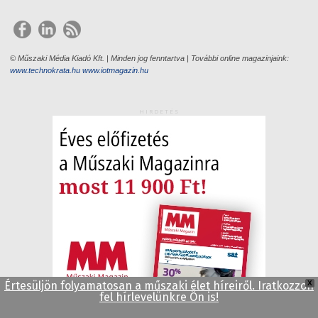
© Műszaki Média Kiadó Kft. | Minden jog fenntartva | További online magazinjaink:
www.technokrata.hu
www.iotmagazin.hu
HIRDETÉS
Értesüljön folyamatosan a műszaki élet híreiről. Iratkozzon
X
fel hírlevelünkre Ön is!
HIRDETÉS