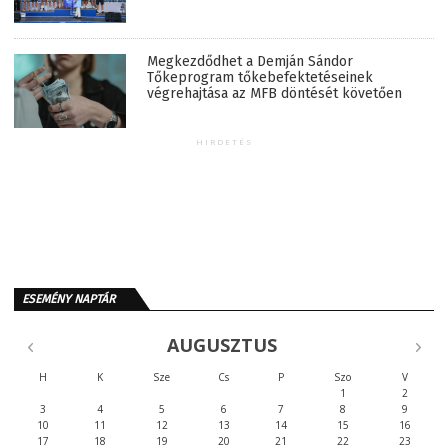
Megkezdődhet a Demján Sándor
Tőkeprogram tőkebefektetéseinek
végrehajtása az MFB döntését követően
HIRDETÉS
ESEMÉNY NAPTÁR
AUGUSZTUS
H
K
Sze
Cs
P
Szo
V
1
2
3
4
5
6
7
8
9
10
11
12
13
14
15
16
17
18
19
20
21
22
23