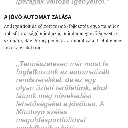
iparágak változó igényeiről.”
A JÖVŐ AUTOMATIZÁLÁSA
Az átgondolt és célzott termékfejlesztés egyértelműen
kulcsfontosságú mind az új, mind a meglévő ágazatok
számára, Ray Penny pedig az automatizálást jelölte meg
fókuszterületként.
„Természetesen már most is
foglalkozunk az automatizált
rendszerekkel, de ez egy
olyan üzleti területünk, ahol
látunk még növekedési
lehetőségeket a jövőben. A
Mitutoyo széles
megoldásportfólióval
rendelkezik a kézi