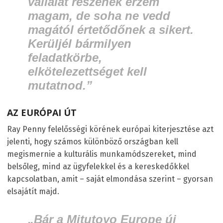
vállalat részének érzem
magam, de soha ne vedd
magától értetődőnek a sikert.
Kerüljél bármilyen
feladatkörbe,
elkötelezettséget kell
mutatnod.”
AZ EURÓPAI ÚT
Ray Penny felelősségi körének európai kiterjesztése azt
jelenti, hogy számos különböző országban kell
megismernie a kulturális munkamódszereket, mind
belsőleg, mind az ügyfelekkel és a kereskedőkkel
kapcsolatban, amit – saját elmondása szerint – gyorsan
elsajátít majd.
„Bár a Mitutoyo Europe új