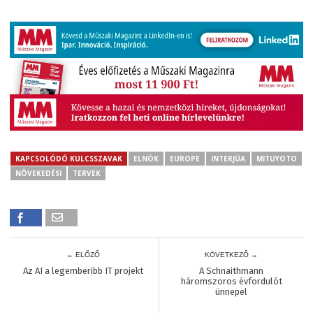
KAPCSOLÓDÓ KULCSSZAVAK
ELNÖK
EUROPE
INTERJÚA
MITUYOTO
NÖVEKEDÉSI
TERVEK
← ELŐZŐ
KÖVETKEZŐ →
Az AI a legemberibb IT projekt
A Schnaithmann
háromszoros évfordulót
ünnepel