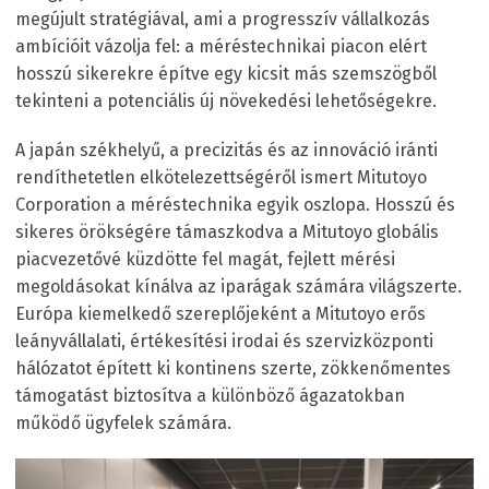
megújult stratégiával, ami a progresszív vállalkozás
ambícióit vázolja fel: a méréstechnikai piacon elért
hosszú sikerekre építve egy kicsit más szemszögből
tekinteni a potenciális új növekedési lehetőségekre.
A japán székhelyű, a precizitás és az innováció iránti
rendíthetetlen elkötelezettségéről ismert Mitutoyo
Corporation a méréstechnika egyik oszlopa. Hosszú és
sikeres örökségére támaszkodva a Mitutoyo globális
piacvezetővé küzdötte fel magát, fejlett mérési
megoldásokat kínálva az iparágak számára világszerte.
Európa kiemelkedő szereplőjeként a Mitutoyo erős
leányvállalati, értékesítési irodai és szervizközponti
hálózatot épített ki kontinens szerte, zökkenőmentes
támogatást biztosítva a különböző ágazatokban
működő ügyfelek számára.