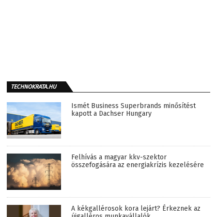
TECHNOKRATA.HU
Ismét Business Superbrands minősítést
kapott a Dachser Hungary
Felhívás a magyar kkv-szektor
összefogására az energiakrízis kezelésére
A kékgallérosok kora lejárt? Érkeznek az
újgalléros munkavállalók