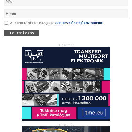
A feliratkozással elfogadja
adatkezelési tájékoztatónkat
.
Feliratkozás
HIRDETÉS
HIRDETÉS