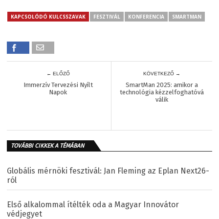
KAPCSOLÓDÓ KULCSSZAVAK
FESZTIVÁL
KONFERENCIA
SMARTMAN
← ELŐZŐ
KÖVETKEZŐ →
Immerzív Tervezési Nyílt
SmartMan 2025: amikor a
Napok
technológia kézzelfoghatóvá
válik
TOVÁBBI CIKKEK A TÉMÁBAN
Globális mérnöki fesztivál: Jan Fleming az Eplan Next26-
ról
Első alkalommal ítélték oda a Magyar Innovátor
védjegyet