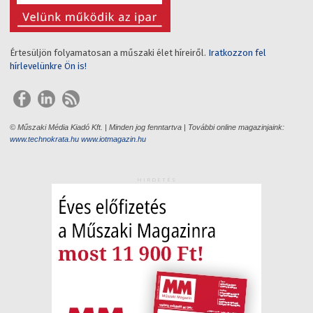
Értesüljön folyamatosan a műszaki élet híreiről.
Iratkozzon fel
hírlevelünkre Ön is!
© Műszaki Média Kiadó Kft. | Minden jog fenntartva | További online magazinjaink:
www.technokrata.hu
www.iotmagazin.hu
HIRDETÉS