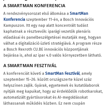
A SMARTMAN KONFERENCIA
A rendezvénysorozat első állomása a
SmartMan
Konferencia
szeptember 11-én, a Bosch Innovációs
Kampuszon. Itt egy nap alatt koncentrált tudást
kaphatnak a résztvevők: iparági vezetők plenáris
előadásai és panelbeszélgetései mutatják meg, hogyan
válhat a digitalizáció üzleti stratégiává. A program része
a Bosch Rexroth CU.BE innovációs központjának
bejárása is, ahol az ipar 4.0 valós környezetben látható.
A SMARTMAN FESZTIVÁL
A konferenciát követi a
SmartMan Fesztivál
, amely
szeptember 15–26. között országszerte közel száz
helyszínen zajlik. Gyárak, egyetemek és kutatólaborok
nyitják meg kapuikat, hogy az érdeklődők robotkarokat,
automatizált gyártósorokat és AI-megoldásokat
láthassanak működés közben. Ez nem csupán