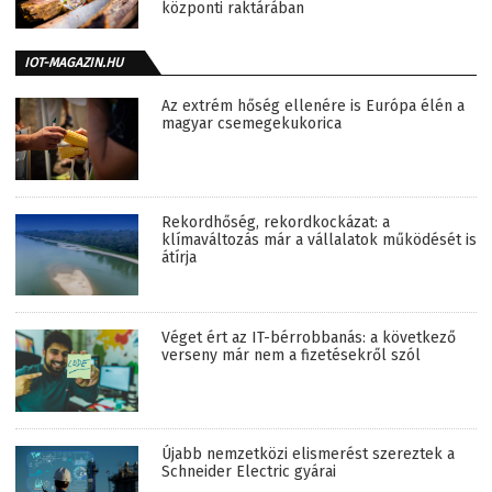
központi raktárában
IOT-MAGAZIN.HU
Az extrém hőség ellenére is Európa élén a
magyar csemegekukorica
Rekordhőség, rekordkockázat: a
klímaváltozás már a vállalatok működését is
átírja
Véget ért az IT-bérrobbanás: a következő
verseny már nem a fizetésekről szól
Újabb nemzetközi elismerést szereztek a
Schneider Electric gyárai