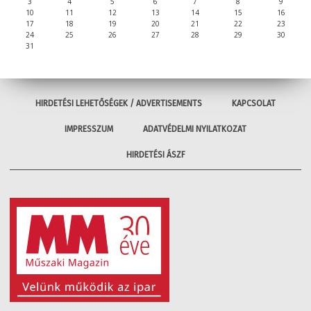
3
4
5
6
7
8
9
10
11
12
13
14
15
16
17
18
19
20
21
22
23
24
25
26
27
28
29
30
31
HIRDETÉSI LEHETŐSÉGEK / ADVERTISEMENTS
KAPCSOLAT
IMPRESSZUM
ADATVÉDELMI NYILATKOZAT
HIRDETÉSI ÁSZF