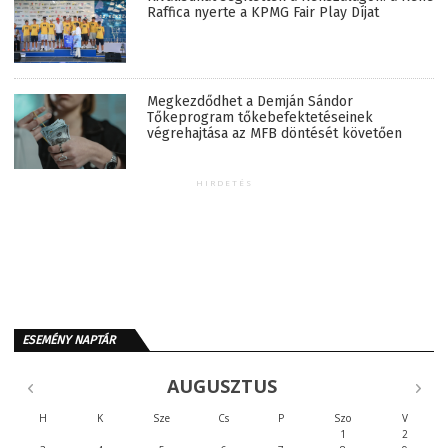
Raffica nyerte a KPMG Fair Play Díjat
Megkezdődhet a Demján Sándor
Tőkeprogram tőkebefektetéseinek
végrehajtása az MFB döntését követően
HIRDETÉS
ESEMÉNY NAPTÁR
AUGUSZTUS
H
K
Sze
Cs
P
Szo
V
1
2