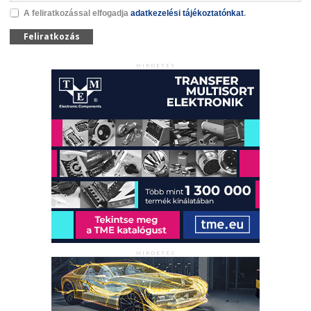
A feliratkozással elfogadja
adatkezelési tájékoztatónkat
.
Feliratkozás
HIRDETÉS
HIRDETÉS