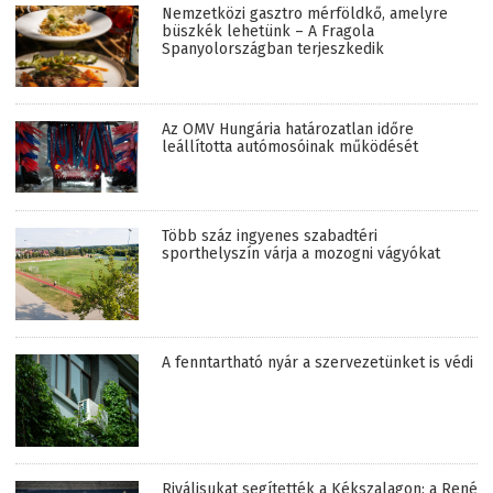
Nemzetközi gasztro mérföldkő, amelyre
büszkék lehetünk – A Fragola
Spanyolországban terjeszkedik
Az OMV Hungária határozatlan időre
leállította autómosóinak működését
Több száz ingyenes szabadtéri
sporthelyszín várja a mozogni vágyókat
A fenntartható nyár a szervezetünket is védi
Riválisukat segítették a Kékszalagon: a René