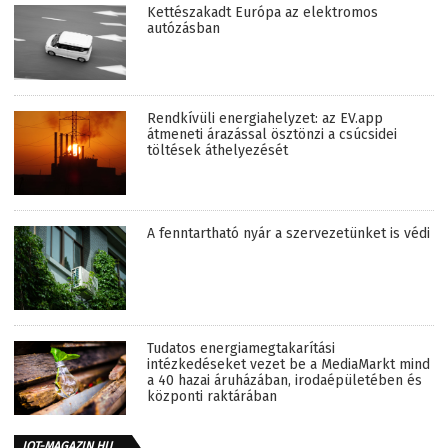
Kettészakadt Európa az elektromos
autózásban
Rendkívüli energiahelyzet: az EV.app
átmeneti árazással ösztönzi a csúcsidei
töltések áthelyezését
A fenntartható nyár a szervezetünket is védi
Tudatos energiamegtakarítási
intézkedéseket vezet be a MediaMarkt mind
a 40 hazai áruházában, irodaépületében és
központi raktárában
IOT-MAGAZIN.HU