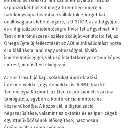
időrabló és fárasztó munkát lehet kiváltani. Bronz
szponzorként jelent meg a GreenGeo, energia
hatékonyságra továbbá a vállalatok energetikai
önállóságának lehetőségére, a DIGITOP, az adatgyűjtés
és a digitalizáció jelentőségre hívta fel a figyelmet. A H-
Test a mérőműszerek széles skáláját vonultatta fel, az
Omega Byte új fejlesztését az AOI munkaállomást hozta
el a kiállításra, ami nagy sebességgel, kiváló
ismételhetőséggel, változó feladatkörnyezetben képes
mérést, minősítést elvégezni.
Az Electrosub jó kapcsolatokat ápol oktatási
intézményekkel, egyetemekkel is. A BME Ipar4.0
Technológia Központ, az Electrosub kiemelt szakmai
támogatója, egyben a konferencia mentora és
közreműködője. A közös cél, a digitalizáció
népszerűsítése, valamint az oktatás és az ipari cégek
együttműködésének elősegítése, hasznosan
érvényesült a rendezvényen.