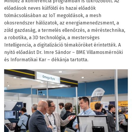
Mindez a konferencia programban is tükröződött. Az
előadások neves külföldi és hazai előadók
tolmácsolásában az IoT megoldások, a mesh
okosrendszer hálózatok, az energiamenedzsment, a
zöld gazdaság, a termelés ellenőrzés, a méréstechnika,
a robotika, a 3D technológia, a mesterséges
Intelligencia, a digitalizáció témaköröket érintették. A
nyitó előadást Dr. Imre Sándor – BME Villamosmérnöki
és Informatikai Kar – dékánja tartotta.