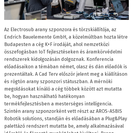
Az Electrosub arany szponzora és törzskiállítója, az
Endrich Bauelemente GmbH, a közelmúltban hozta létre
Budapesten a cég K+F irodáját, ahol nemzetközi
összefogásban IoT fejlesztéseken és áramkörvédelmi
rendszerek kidolgozásán dolgoznak. Konferencia
előadásaikon a témában német, olasz és dán előadók is
prezentáltak. A Cad Terv először jelent meg a kiállításon
és rögtön arany szponzori státuszban. A mérnöki
megoldásokat kínáló a cég többek között azt mutatta
be, hogyan használható hatékonyan
termékfejlesztésben a mesterséges intelligencia.
Szintén arany szponzorként vett részt az AROS-ASBIS
Robotik solutions, standján és előadásában a Plug&Play
palettázó rendszert mutatta be, amely alkalmazásával