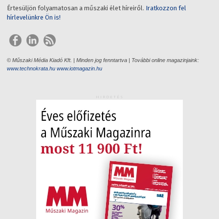
Értesüljön folyamatosan a műszaki élet híreiről.
Iratkozzon fel
hírlevelünkre Ön is!
© Műszaki Média Kiadó Kft. | Minden jog fenntartva | További online magazinjaink:
www.technokrata.hu
www.iotmagazin.hu
HIRDETÉS