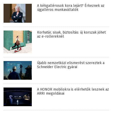
A kékgallérosok kora lejárt? Érkeznek az
újgalléros munkavállalók
Korhatár, sisak, biztosítás: új korszak jöhet
az e-rollereknél
Újabb nemzetközi elismerést szereztek a
Schneider Electric gyárai
A HONOR mobilokra is elérhetők lesznek az
ARRI megoldásai