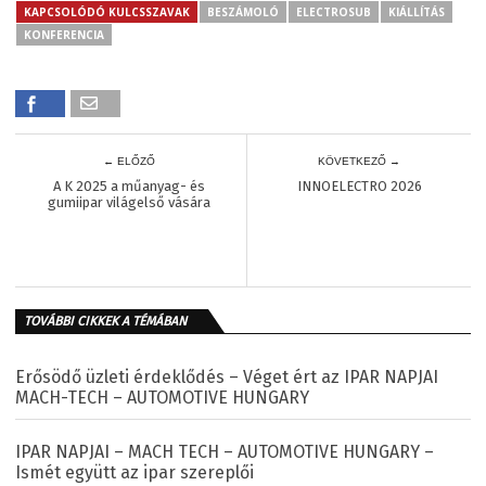
KAPCSOLÓDÓ KULCSSZAVAK
BESZÁMOLÓ
ELECTROSUB
KIÁLLÍTÁS
KONFERENCIA
← ELŐZŐ
KÖVETKEZŐ →
A K 2025 a műanyag- és
INNOELECTRO 2026
gumiipar világelső vására
TOVÁBBI CIKKEK A TÉMÁBAN
Erősödő üzleti érdeklődés – Véget ért az IPAR NAPJAI
MACH-TECH – AUTOMOTIVE HUNGARY
IPAR NAPJAI – MACH TECH – AUTOMOTIVE HUNGARY –
Ismét együtt az ipar szereplői