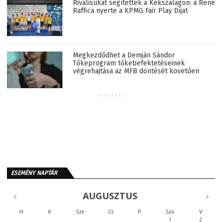
Riválisukat segítették a Kékszalagon: a René
Raffica nyerte a KPMG Fair Play Díjat
Megkezdődhet a Demján Sándor
Tőkeprogram tőkebefektetéseinek
végrehajtása az MFB döntését követően
HIRDETÉS
ESEMÉNY NAPTÁR
AUGUSZTUS
H
K
Sze
Cs
P
Szo
V
1
2