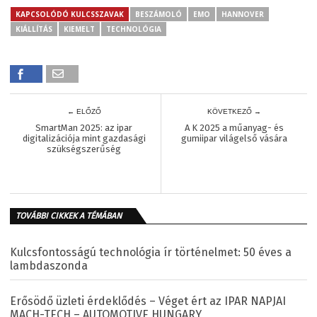
KAPCSOLÓDÓ KULCSSZAVAK
BESZÁMOLÓ
EMO
HANNOVER
KIÁLLÍTÁS
KIEMELT
TECHNOLÓGIA
← ELŐZŐ
KÖVETKEZŐ →
SmartMan 2025: az ipar
A K 2025 a műanyag- és
digitalizációja mint gazdasági
gumiipar világelső vására
szükségszerűség
TOVÁBBI CIKKEK A TÉMÁBAN
Kulcsfontosságú technológia ír történelmet: 50 éves a
lambdaszonda
Erősödő üzleti érdeklődés – Véget ért az IPAR NAPJAI
MACH-TECH – AUTOMOTIVE HUNGARY