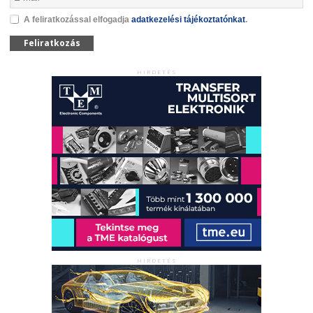
A feliratkozással elfogadja
adatkezelési tájékoztatónkat
.
Feliratkozás
HIRDETÉS
HIRDETÉS