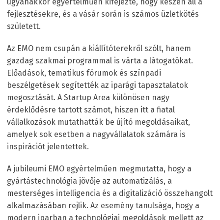
ugyanakkor egyértelműen kifejezte, hogy készen áll a
fejlesztésekre, és a vásár során is számos üzletkötés
született.
Az EMO nem csupán a kiállítóterekről szólt, hanem
gazdag szakmai programmal is várta a látogatókat.
Előadások, tematikus fórumok és színpadi
beszélgetések segítették az iparági tapasztalatok
megosztását. A Startup Area különösen nagy
érdeklődésre tartott számot, hiszen itt a fiatal
vállalkozások mutathatták be újító megoldásaikat,
amelyek sok esetben a nagyvállalatok számára is
inspirációt jelentettek.
A jubileumi EMO egyértelműen megmutatta, hogy a
gyártástechnológia jövője az automatizálás, a
mesterséges intelligencia és a digitalizáció összehangolt
alkalmazásában rejlik. Az esemény tanulsága, hogy a
modern iparban a technológiai megoldások mellett az