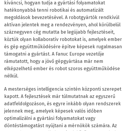
kíváncsi, hogyan tudja a gyártási folyamatokat
hatékonyabbá tenni robotikai és automatizált
megoldások bevezetésével. A robotgyártók rendkívül
aktívan jelentek meg a rendezvényen, ahol körülbelül
száznegyven cég mutatta be legújabb fejlesztéseit,
köztük olyan kollaboratív robotokat is, amelyek ember
és gép együttműködésére építve képesek rugalmasan
támogatni a gyártást. A Fanuc Europe vezetője
rámutatott, hogy a jövő gépgyártása már nem
elképzelhető ember és robot szoros együttműködése
nélkül.
A mesterséges intelligencia szintén központi szerepet
kapott. A fejlesztések már túlmutatnak az egyszerű
adatfeldolgozáson, és egyre inkább olyan rendszerek
jelennek meg, amelyek képesek valós időben
optimalizálni a gyártási folyamatokat vagy
döntéstámogatást nyújtani a mérnökök számára. Az