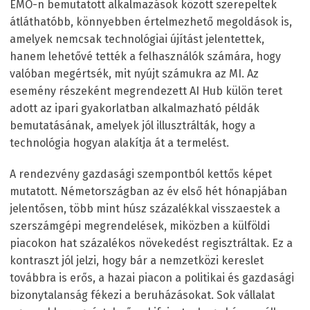
EMO-n bemutatott alkalmazások között szerepeltek
átláthatóbb, könnyebben értelmezhető megoldások is,
amelyek nemcsak technológiai újítást jelentettek,
hanem lehetővé tették a felhasználók számára, hogy
valóban megértsék, mit nyújt számukra az MI. Az
esemény részeként megrendezett AI Hub külön teret
adott az ipari gyakorlatban alkalmazható példák
bemutatásának, amelyek jól illusztrálták, hogy a
technológia hogyan alakítja át a termelést.
A rendezvény gazdasági szempontból kettős képet
mutatott. Németországban az év első hét hónapjában
jelentősen, több mint húsz százalékkal visszaestek a
szerszámgépi megrendelések, miközben a külföldi
piacokon hat százalékos növekedést regisztráltak. Ez a
kontraszt jól jelzi, hogy bár a nemzetközi kereslet
továbbra is erős, a hazai piacon a politikai és gazdasági
bizonytalanság fékezi a beruházásokat. Sok vállalat