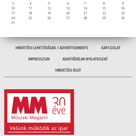
3
4
5
6
7
8
9
10
11
12
13
14
15
16
17
18
19
20
21
22
23
24
25
26
27
28
29
30
31
HIRDETÉSI LEHETŐSÉGEK / ADVERTISEMENTS
KAPCSOLAT
IMPRESSZUM
ADATVÉDELMI NYILATKOZAT
HIRDETÉSI ÁSZF