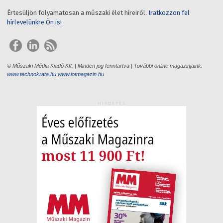
Értesüljön folyamatosan a műszaki élet híreiről.
Iratkozzon fel
hírlevelünkre Ön is!
© Műszaki Média Kiadó Kft. | Minden jog fenntartva | További online magazinjaink:
www.technokrata.hu
www.iotmagazin.hu
HIRDETÉS