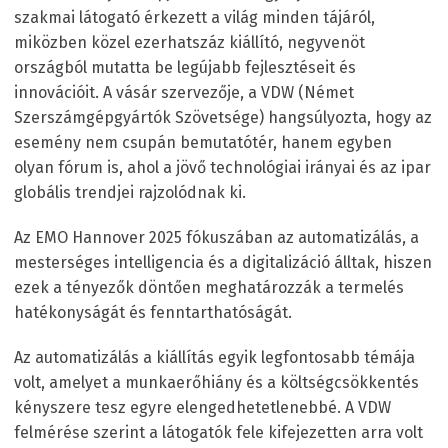
szakmai látogató érkezett a világ minden tájáról,
miközben közel ezerhatszáz kiállító, negyvenöt
országból mutatta be legújabb fejlesztéseit és
innovációit. A vásár szervezője, a VDW (Német
Szerszámgépgyártók Szövetsége) hangsúlyozta, hogy az
esemény nem csupán bemutatótér, hanem egyben
olyan fórum is, ahol a jövő technológiai irányai és az ipar
globális trendjei rajzolódnak ki.
Az EMO Hannover 2025 fókuszában az automatizálás, a
mesterséges intelligencia és a digitalizáció álltak, hiszen
ezek a tényezők döntően meghatározzák a termelés
hatékonyságát és fenntarthatóságát.
Az automatizálás a kiállítás egyik legfontosabb témája
volt, amelyet a munkaerőhiány és a költségcsökkentés
kényszere tesz egyre elengedhetetlenebbé. A VDW
felmérése szerint a látogatók fele kifejezetten arra volt