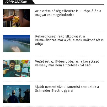
IOT-MAGAZIN.HU
Az extrém hőség ellenére is Európa élén a
magyar csemegekukorica
Rekordhőség, rekordkockázat: a
klímaváltozás már a vállalatok működését is
átírja
Véget ért az IT-bérrobbanás: a következő
verseny már nem a fizetésekről szól
Újabb nemzetközi elismerést szereztek a
Schneider Electric gyárai