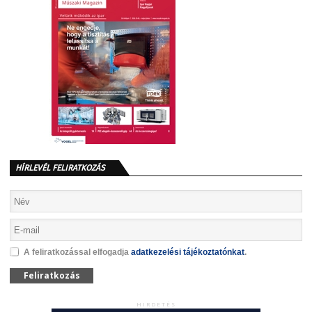
HÍRLEVÉL FELIRATKOZÁS
A feliratkozással elfogadja
adatkezelési tájékoztatónkat
.
Feliratkozás
HIRDETÉS