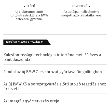
← ELŐZŐ
KÖVETKEZŐ →
Új elektromos autó
Az autóipari teljesítmény
töltőinfrastruktúra a BMW
mögött álló láthatatlan erő
debreceni gyáránál
TOVÁBBI CIKKEK A TÉMÁBAN
Kulcsfontosságú technológia ír történelmet: 50 éves a
lambdaszonda
Elindul az új BMW 7-es sorozat gyártása Dingolfingben
Az új BMW X5 a sorozatgyártás előtti utolsó tesztfázishoz
érkezett
Az integrált gyártervezés ereje