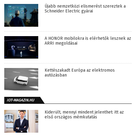
Újabb nemzetközi elismerést szereztek a
Schneider Electric gyárai
A HONOR mobilokra is elérhetők lesznek az
ARRI megoldásai
Kettészakadt Európa az elektromos
autózásban
IOT-MAGAZIN.HU
Kiderült, mennyi mindent jelenthet: itt az
első országos mémkutatás