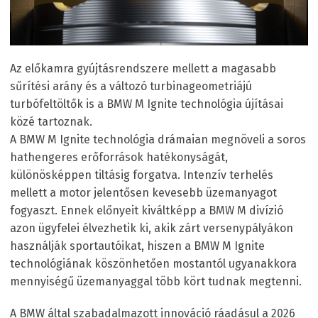
Az előkamra gyújtásrendszere mellett a magasabb
sűrítési arány és a változó turbinageometriájú
turbófeltöltők is a BMW M Ignite technológia újításai
közé tartoznak.
A BMW M Ignite technológia drámaian megnöveli a soros
hathengeres erőforrások hatékonyságát,
különösképpen tiltásig forgatva. Intenzív terhelés
mellett a motor jelentősen kevesebb üzemanyagot
fogyaszt. Ennek előnyeit kiváltképp a BMW M divízió
azon ügyfelei élvezhetik ki, akik zárt versenypályákon
használják sportautóikat, hiszen a BMW M Ignite
technológiának köszönhetően mostantól ugyanakkora
mennyiségű üzemanyaggal több kört tudnak megtenni.
A BMW által szabadalmazott innováció ráadásul a 2026