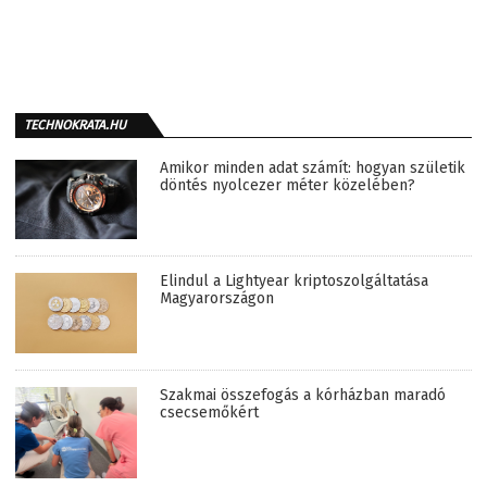
TECHNOKRATA.HU
Amikor minden adat számít: hogyan születik
döntés nyolcezer méter közelében?
Elindul a Lightyear kriptoszolgáltatása
Magyarországon
Szakmai összefogás a kórházban maradó
csecsemőkért