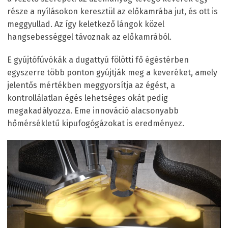
része a nyílásokon keresztül az előkamrába jut, és ott is
meggyullad. Az így keletkező lángok közel
hangsebességgel távoznak az előkamrából.
E gyújtófúvókák a dugattyú fölötti fő égéstérben
egyszerre több ponton gyújtják meg a keveréket, amely
jelentős mértékben meggyorsítja az égést, a
kontrollálatlan égés lehetséges okát pedig
megakadályozza. Eme innováció alacsonyabb
hőmérsékletű kipufogógázokat is eredményez.