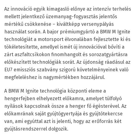
Az innováció egyik kimagasló előnye az intenzív terhelés
mellett jelentkező üzemanyag-fogyasztás jelentős
mértékű csökkenése – kiváltképp versenypályás
használat során. A bajor prémiumgyártó a BMW M Ignite
technológiát a motorsport élvonalában fejlesztette ki és
tökéletesítette, amellyel ismét új innovációval bővíti a
zárt aszfaltcsíkokon finomhangolt és sorozatgyártásra
előkészített technológiák sorát. Az újdonság ráadásul az
EU7 emissziós szabvány szigorú követelményeinek való
megfeleléshez is nagymértékben hozzájárul.
A BMW M Ignite technológia központi eleme a
hengerfejben elhelyezett előkamra, amelyet túlfolyó
nyílások kapcsolnak össze a henger fő égésterével. Az
előkamrának saját gyújtógyertyája és gyújtótekercse
van, ami egyúttal azt is jelenti, hogy az erőforrás két
gyújtásrendszerrel dolgozik.