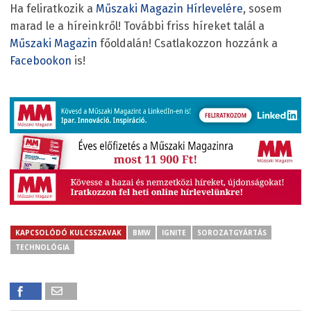
Ha feliratkozik a
Műszaki Magazin Hírlevelére
, sosem
marad le a híreinkről! További friss híreket talál a
Műszaki Magazin
főoldalán! Csatlakozzon hozzánk a
Facebookon
is!
KAPCSOLÓDÓ KULCSSZAVAK
BMW
IGNITE
SOROZATGYÁRTÁS
TECHNOLÓGIA