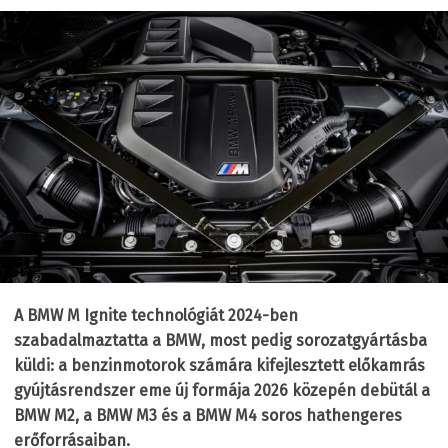
A BMW M Ignite technológiát 2024-ben
szabadalmaztatta a BMW, most pedig sorozatgyártásba
küldi: a benzinmotorok számára kifejlesztett előkamrás
gyújtásrendszer eme új formája 2026 közepén debütál a
BMW M2, a BMW M3 és a BMW M4 soros hathengeres
erőforrásaiban.