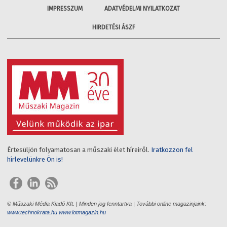
IMPRESSZUM
ADATVÉDELMI NYILATKOZAT
HIRDETÉSI ÁSZF
Értesüljön folyamatosan a műszaki élet híreiről.
Iratkozzon fel
hírlevelünkre Ön is!
© Műszaki Média Kiadó Kft. | Minden jog fenntartva | További online magazinjaink:
www.technokrata.hu
www.iotmagazin.hu