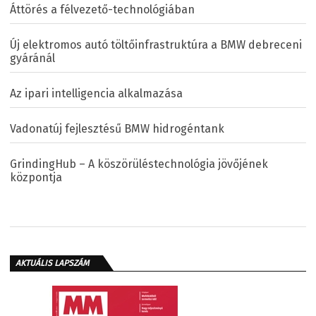
Áttörés a félvezető-technológiában
Új elektromos autó töltőinfrastruktúra a BMW debreceni
gyáránál
Az ipari intelligencia alkalmazása
Vadonatúj fejlesztésű BMW hidrogéntank
GrindingHub – A köszörüléstechnológia jövőjének
központja
AKTUÁLIS LAPSZÁM