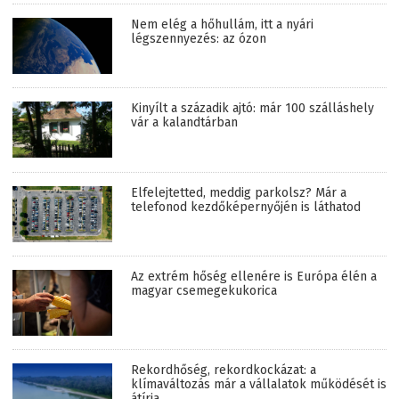
Nem elég a hőhullám, itt a nyári
légszennyezés: az ózon
Kinyílt a századik ajtó: már 100 szálláshely
vár a kalandtárban
Elfelejtetted, meddig parkolsz? Már a
telefonod kezdőképernyőjén is láthatod
Az extrém hőség ellenére is Európa élén a
magyar csemegekukorica
Rekordhőség, rekordkockázat: a
klímaváltozás már a vállalatok működését is
átírja