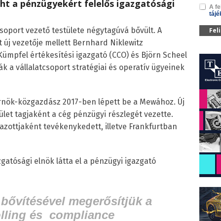
ht a pénzügyekért felelős igazgatósági
A fe
tájé
soport vezető testülete négytagúvá bővült. A
Fel
t új vezetője mellett Bernhard Niklewitz
Kümpfel értékesítési igazgató (CCO) és Björn Scheel
ák a vállalatcsoport stratégiai és operatív ügyeinek
nök-közgazdász 2017-ben lépett be a Mewához. Új
ület tagjaként a cég pénzügyi részlegét vezette.
zottjaként tevékenykedett, illetve Frankfurtban
atósági elnök látta el a pénzügyi igazgató
bővítésével megerősítjük a
olling és compliance