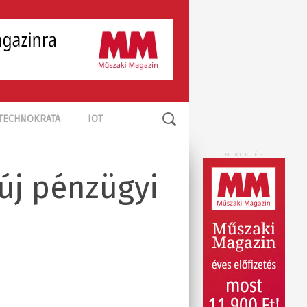
TECHNOKRATA
IOT
HIRDETÉS
új pénzügyi