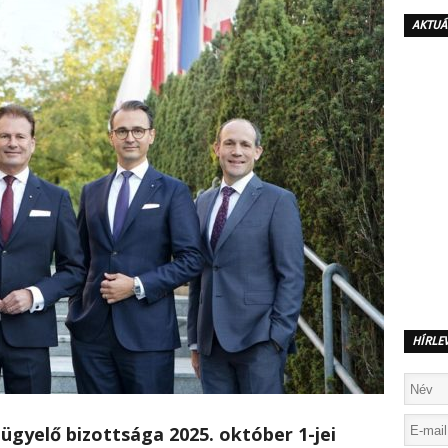
AKTUÁ
HÍRLE
ügyelő bizottsága 2025. október 1-jei