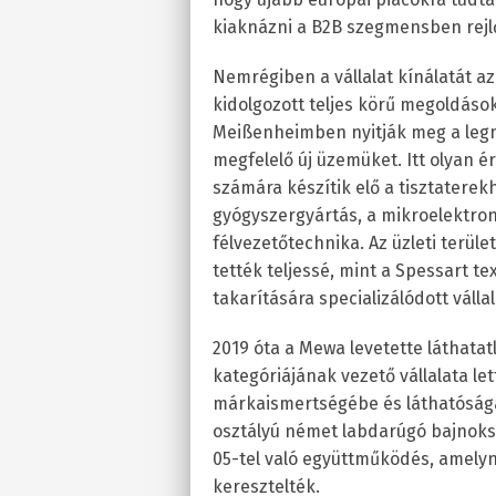
kiaknázni a B2B szegmensben rejlő
Nemrégiben a vállalat kínálatát az
kidolgozott teljes körű megoldások
Meißenheimben nyitják meg a leg
megfelelő új üzemüket. Itt olyan 
számára készítik elő a tisztatere
gyógyszergyártás, a mikroelektron
félvezetőtechnika. Az üzleti terület
tették teljessé, mint a Spessart tex
takarítására specializálódott váll
2019 óta a Mewa levetette láthata
kategóriájának vezető vállalata le
márkaismertségébe és láthatóságá
osztályú német labdarúgó bajnoksá
05-tel való együttműködés, amely
keresztelték.