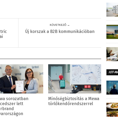
KÖVETKEZŐ →
tric
Új korszak a B2B kommunikációban
ai
IOT-M
wa sorozatban
Minőségbiztosítás a Mewa
ncedszer lett
törlőkendőrendszerrel
rbrand
arországon