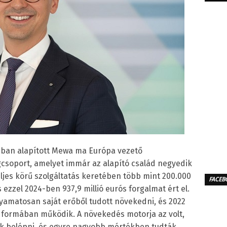
tzban alapított Mewa ma Európa vezető
cégcsoport, amelyet immár az alapító család negyedik
eljes körű szolgáltatás keretében több mint 200.000
FACEB
és ezzel 2024-ben 937,9 millió eurós forgalmat ért el.
yamatosan saját erőből tudott növekedni, és 2022
 formában működik. A növekedés motorja az volt,
ak belépni, és egyre nagyobb mértékben tudták