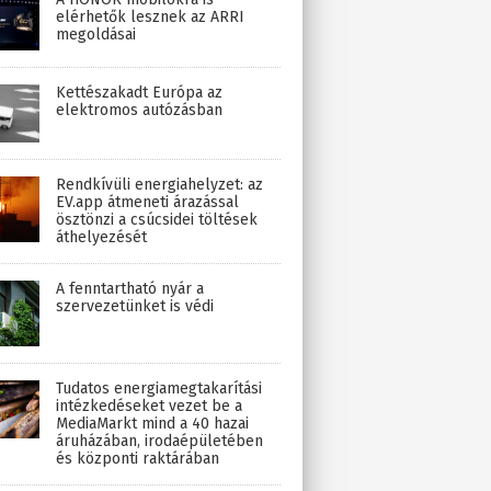
elérhetők lesznek az ARRI
megoldásai
Kettészakadt Európa az
elektromos autózásban
Rendkívüli energiahelyzet: az
EV.app átmeneti árazással
ösztönzi a csúcsidei töltések
áthelyezését
A fenntartható nyár a
szervezetünket is védi
Tudatos energiamegtakarítási
intézkedéseket vezet be a
MediaMarkt mind a 40 hazai
áruházában, irodaépületében
és központi raktárában