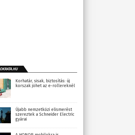
OKRATA.HU
Korhatár, sisak, biztosítás: új
korszak jöhet az e-rollereknél
Újabb nemzetközi elismerést
szereztek a Schneider Electric
gyárai
A HONOR mobilokra is