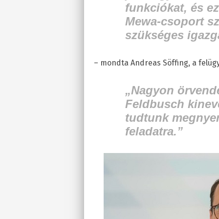
funkciókat, és ez
Mewa-csoport s
szükséges igazga
– mondta Andreas Söffing, a felügy
„Nagyon örvend
Feldbusch kineve
tudtunk megnyer
feladatra.”