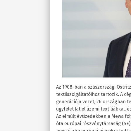
Az 1908-ban a szászországi Ostri
textilszolgáltatóihoz tartozik. A 
generációja vezet, 26 országban t
ügyfelet lát el üzemi textíliákkal, 
Az elmúlt évtizedekben a Mewa fol
óta európai részvénytársaság (SE)
hogy újabb európai piacokra tudt