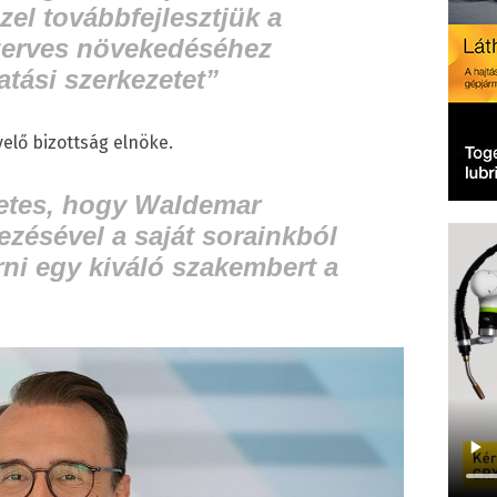
zel továbbfejlesztjük a
zerves növekedéséhez
tási szerkezetet”
elő bizottság elnöke.
etes, hogy Waldemar
zésével a saját sorainkból
ni egy kiváló szakembert a