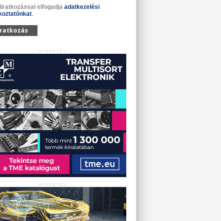
liratkozással elfogadja
adatkezelési
koztatónkat
.
iratkozás
HIRDETÉS
HIRDETÉS