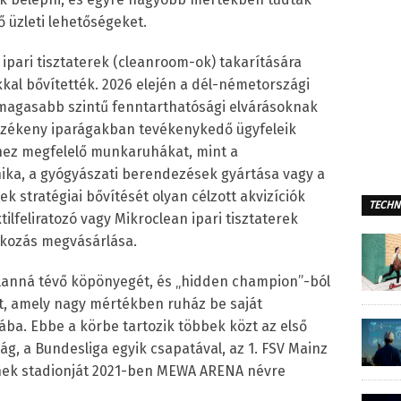
 üzleti lehetőségeket.
 ipari tisztaterek (cleanroom-ok) takarítására
kal bővítették. 2026 elején a dél-németországi
magasabb szintű fenntarthatósági elvárásoknak
érzékeny iparágakban tevékenykedő ügyfeleik
khez megfelelő munkaruhákat, mint a
ika, a gyógyászati berendezések gyártása vagy a
ek stratégiai bővítését olyan célzott akvizíciók
TECHN
tilfeliratozó vagy Mikroclean ipari tisztaterek
alkozás megvásárlása.
tlanná tévő köpönyegét, és „hidden champion”-ból
tt, amely nagy mértékben ruház be saját
ba. Ebbe a körbe tartozik többek közt az első
g, a Bundesliga egyik csapatával, az 1. FSV Mainz
nek stadionját 2021-ben MEWA ARENA névre