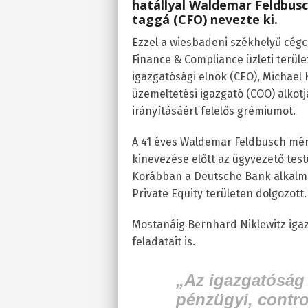
hatállyal Waldemar Feldbusc
taggá (CFO) nevezte ki.
Ezzel a wiesbadeni székhelyű cégc
Finance & Compliance üzleti terüle
igazgatósági elnök (CEO), Michael 
üzemeltetési igazgató (COO) alkotj
irányításáért felelős grémiumot.
A 41 éves Waldemar Feldbusch mér
kinevezése előtt az ügyvezető test
Korábban a Deutsche Bank alkalma
Private Equity területen dolgozott.
Mostanáig Bernhard Niklewitz igazg
feladatait is.
„Az igazgatóság 
pénzügyi, contr