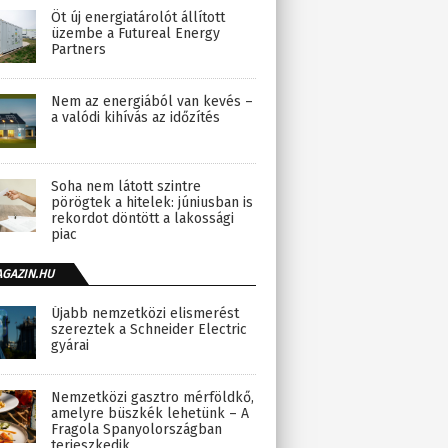
Öt új energiatárolót állított
üzembe a Futureal Energy
Partners
Nem az energiából van kevés –
a valódi kihívás az időzítés
Soha nem látott szintre
pörögtek a hitelek: júniusban is
rekordot döntött a lakossági
piac
AGAZIN.HU
Újabb nemzetközi elismerést
szereztek a Schneider Electric
gyárai
Nemzetközi gasztro mérföldkő,
amelyre büszkék lehetünk – A
Fragola Spanyolországban
terjeszkedik