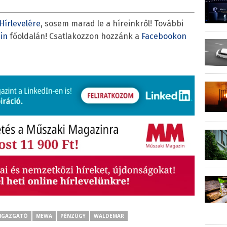
Hírlevelére
, sosem marad le a híreinkről! További
in
főoldalán! Csatlakozzon hozzánk a
Facebookon
IGAZGATÓ
MEWA
PÉNZÜGY
WALDEMAR