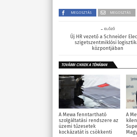
MEGOSZTÁS
MEGOSZTÁS
← ELŐZŐ
Új HR vezető a Schneider Elec
szigetszentmiklósi logisztik
központjában
TOVÁBBI CIKKEK A TÉMÁBAN
A Mewa fenntartható
A Me
szolgáltatási rendszere az
kile
üzemi tűzesetek
Supe
kockázatát is csökkenti
Magy