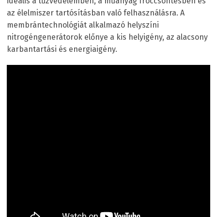
ideális a tűzvédelemben, a műanyag fröccsöntésben és
az élelmiszer tartósításban való felhasználásra. A
membrántechnológiát alkalmazó helyszíni
nitrogéngenerátorok előnye a kis helyigény, az alacsony
karbantartási és energiaigény.