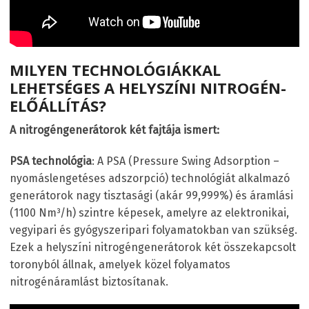
MILYEN TECHNOLÓGIÁKKAL
LEHETSÉGES A HELYSZÍNI NITROGÉN-
ELŐÁLLÍTÁS?
A nitrogéngenerátorok két fajtája ismert:
PSA technológia
: A PSA (Pressure Swing Adsorption –
nyomáslengetéses adszorpció) technológiát alkalmazó
generátorok nagy tisztasági (akár 99,999%) és áramlási
(1100 Nm³/h) szintre képesek, amelyre az elektronikai,
vegyipari és gyógyszeripari folyamatokban van szükség.
Ezek a helyszíni nitrogéngenerátorok két összekapcsolt
toronyból állnak, amelyek közel folyamatos
nitrogénáramlást biztosítanak.