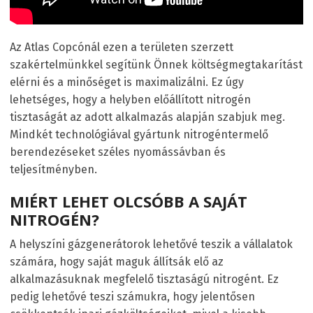
Az Atlas Copcónál ezen a területen szerzett
szakértelmünkkel segítünk Önnek költségmegtakarítást
elérni és a minőséget is maximalizálni. Ez úgy
lehetséges, hogy a helyben előállított nitrogén
tisztaságát az adott alkalmazás alapján szabjuk meg.
Mindkét technológiával gyártunk nitrogéntermelő
berendezéseket széles nyomássávban és
teljesítményben.
MIÉRT LEHET OLCSÓBB A SAJÁT
NITROGÉN?
A helyszíni gázgenerátorok lehetővé teszik a vállalatok
számára, hogy saját maguk állítsák elő az
alkalmazásuknak megfelelő tisztaságú nitrogént. Ez
pedig lehetővé teszi számukra, hogy jelentősen