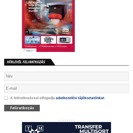
HÍRLEVÉL FELIRATKOZÁS
A feliratkozással elfogadja
adatkezelési tájékoztatónkat
.
Feliratkozás
HIRDETÉS