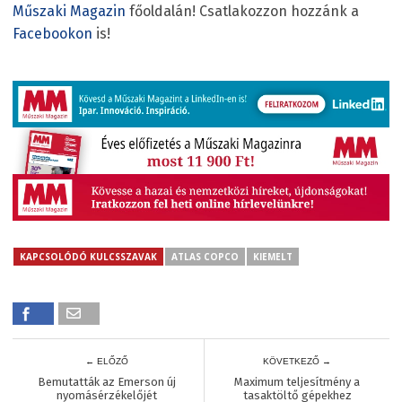
Műszaki Magazin
főoldalán! Csatlakozzon hozzánk a
Facebookon
is!
KAPCSOLÓDÓ KULCSSZAVAK
ATLAS COPCO
KIEMELT
← ELŐZŐ
KÖVETKEZŐ →
Bemutatták az Emerson új
Maximum teljesítmény a
nyomásérzékelőjét
tasaktöltő gépekhez