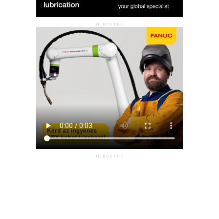
HIRDETÉS
HIRDETÉS