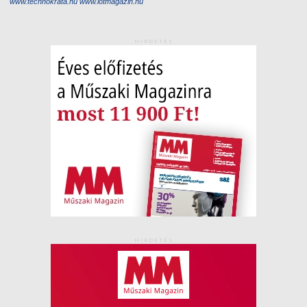
www.technokrata.hu
www.iotmagazin.hu
HIRDETÉS
HIRDETÉS