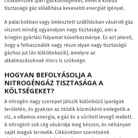
csökkentsék ipari gázköltségeiket, mivel a kisebb
tisztaságú gáz előállítása kevesebb energiát igényel.
A palackokban vagy ömlesztett szállításban vásárolt gáz
viszont mindig ugyanolyan nagy tisztaságú, ami a
kriogén gyártási folyamat következménye. Ez azt jelenti,
hogy a felhasználók nagy része olyan nagy tisztaságú
gázhoz jut (és túlköltekezik), amelyre az
alkalmazásuknak nincs is szüksége.
HOGYAN BEFOLYÁSOLJA A
NITROGÉNGÁZ TISZTASÁGA A
KÖLTSÉGEKET?
A nitrogén nagy szerepet játszik különböző iparágak
területén, és gyakran az ötödik közműként emlegetik a
víz, a villamos energia, a gáz és a sűrített levegő mellett.
A nitrogént sok cég vásárolja meg készen, és néhányan
saját maguk termelik. Cikkünkben szeretnénk