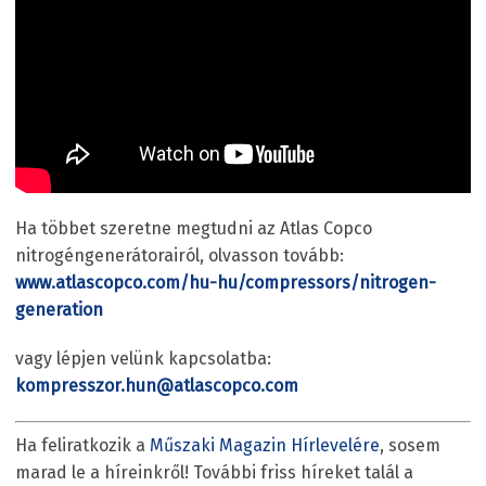
Ha többet szeretne megtudni az Atlas Copco
nitrogéngenerátorairól, olvasson tovább:
www.atlascopco.com/hu-hu/compressors/nitrogen-
generation
vagy lépjen velünk kapcsolatba:
kompresszor.hun@atlascopco.com
Ha feliratkozik a
Műszaki Magazin Hírlevelére
, sosem
marad le a híreinkről! További friss híreket talál a