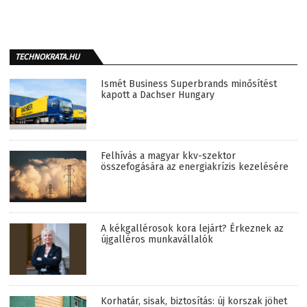
TECHNOKRATA.HU
Ismét Business Superbrands minősítést
kapott a Dachser Hungary
Felhívás a magyar kkv-szektor
összefogására az energiakrízis kezelésére
A kékgallérosok kora lejárt? Érkeznek az
újgalléros munkavállalók
Korhatár, sisak, biztosítás: új korszak jöhet