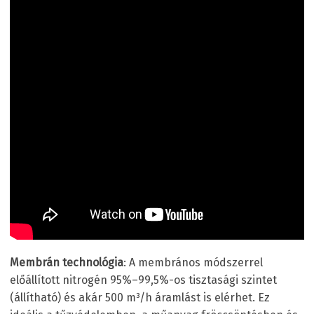
Membrán technológia
: A membrános módszerrel
előállított nitrogén 95%–99,5%-os tisztasági szintet
(állítható) és akár 500 m³/h áramlást is elérhet. Ez