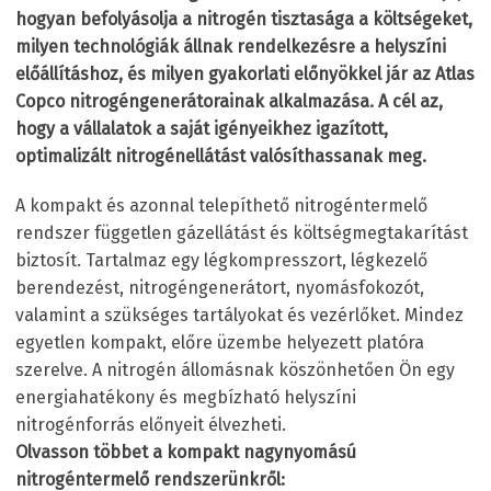
hogyan befolyásolja a nitrogén tisztasága a költségeket,
milyen technológiák állnak rendelkezésre a helyszíni
előállításhoz, és milyen gyakorlati előnyökkel jár az Atlas
Copco nitrogéngenerátorainak alkalmazása. A cél az,
hogy a vállalatok a saját igényeikhez igazított,
optimalizált nitrogénellátást valósíthassanak meg.
A kompakt és azonnal telepíthető nitrogéntermelő
rendszer független gázellátást és költségmegtakarítást
biztosít. Tartalmaz egy légkompresszort, légkezelő
berendezést, nitrogéngenerátort, nyomásfokozót,
valamint a szükséges tartályokat és vezérlőket. Mindez
egyetlen kompakt, előre üzembe helyezett platóra
szerelve. A nitrogén állomásnak köszönhetően Ön egy
energiahatékony és megbízható helyszíni
nitrogénforrás előnyeit élvezheti.
Olvasson többet a kompakt nagynyomású
nitrogéntermelő rendszerünkről: