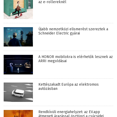
az e-rollereknél
Újabb nemzetközi elismerést szereztek a
Schneider Electric gyárai
A HONOR mobilokra is elérhetők lesznek az
ARRI megoldásai
Kettészakadt Európa az elektromos
autózásban
Rendkívüli energiahelyzet: az EV.app
átmeneti árazással ösztönzi a csúcsidei