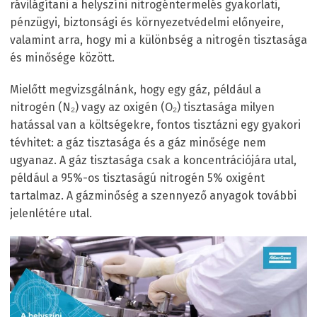
rávilágítani a helyszíni nitrogéntermelés gyakorlati,
pénzügyi, biztonsági és környezetvédelmi előnyeire,
valamint arra, hogy mi a különbség a nitrogén tisztasága
és minősége között.
Mielőtt megvizsgálnánk, hogy egy gáz, például a
nitrogén (N₂) vagy az oxigén (O₂) tisztasága milyen
hatással van a költségekre, fontos tisztázni egy gyakori
tévhitet: a gáz tisztasága és a gáz minősége nem
ugyanaz. A gáz tisztasága csak a koncentrációjára utal,
például a 95%-os tisztaságú nitrogén 5% oxigént
tartalmaz. A gázminőség a szennyező anyagok további
jelenlétére utal.