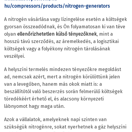
hu/compressors/products/nitrogen-generators
A nitrogén vásárlása vagy lízingelése esetén a költségek
gyorsan összeadódnak, és Ön folyamatosan ki van téve
olyan
ellenőrizhetetlen külső tényezőknek
, mint a
hosszú távú szerződés, az áremelkedés, a logisztikai
költségek vagy a folyékony nitrogén tárolásának
veszélyei.
A helyszíni termelés mindezen tényezőkre megoldást
ad, nemcsak azért, mert a nitrogén körülöttünk jelen
van a levegőben, hanem más okok miatt is: a
beszállítótól való beszerzés során felmerülő költségek
töredékéért érhető el, és alacsony környezeti
lábnyomot hagy maga után.
Azok a vállalatok, amelyeknek napi szinten van
szükségük nitrogénre, sokat nyerhetnek a gáz helyszíni