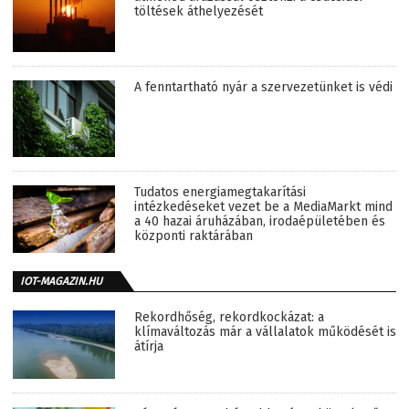
töltések áthelyezését
A fenntartható nyár a szervezetünket is védi
Tudatos energiamegtakarítási
intézkedéseket vezet be a MediaMarkt mind
a 40 hazai áruházában, irodaépületében és
központi raktárában
IOT-MAGAZIN.HU
Rekordhőség, rekordkockázat: a
klímaváltozás már a vállalatok működését is
átírja