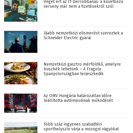
Véget ért az IT-bérrobbanás: a következő
verseny már nem a fizetésekről szól
Újabb nemzetközi elismerést szereztek a
Schneider Electric gyárai
Nemzetközi gasztro mérföldkő, amelyre
büszkék lehetünk – A Fragola
Spanyolországban terjeszkedik
Az OMV Hungária határozatlan időre
leállította autómosóinak működését
Több száz ingyenes szabadtéri
sporthelyszín várja a mozogni vágyókat