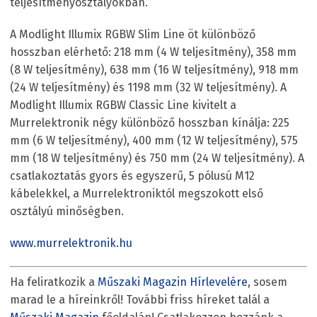
teljesítményosztályokban.
A Modlight Illumix RGBW Slim Line öt különböző
hosszban elérhető: 218 mm (4 W teljesítmény), 358 mm
(8 W teljesítmény), 638 mm (16 W teljesítmény), 918 mm
(24 W teljesítmény) és 1198 mm (32 W teljesítmény). A
Modlight Illumix RGBW Classic Line kivitelt a
Murrelektronik négy különböző hosszban kínálja: 225
mm (6 W teljesítmény), 400 mm (12 W teljesítmény), 575
mm (18 W teljesítmény) és 750 mm (24 W teljesítmény). A
csatlakoztatás gyors és egyszerű, 5 pólusú M12
kábelekkel, a Murrelektroniktól megszokott első
osztályú minőségben.
www.murrelektronik.hu
Ha feliratkozik a
Műszaki Magazin Hírlevelére
, sosem
marad le a híreinkről! További friss híreket talál a