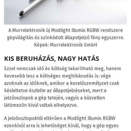
A Murrelektronik új Modlight Illumix RGBW rendszere
gépvilágítás és színkódolt állapotjelző fény egyszerre.
Képek: Murrelektronik GmbH
KIS BERUHÁZÁS, NAGY HATÁS
Ezzel nemcsak idő és költség takarítható meg, hanem
kevesebb lesz a költséges meghibásodás is: vége
azoknak az időknek, amikor a kezelőszemélyzet csak
késleltetve észlelte az állapotjelzéseket, mert a
jelzőoszlopok a gép tetején, vagyis a közvetlen
látómezőn kívül voltak elhelyezve.
A jelzőoszlopoktól eltérően a Modlight Illumix RGBW
ezenkívül arra is lehetőséget kínál, hogy a gép egyes