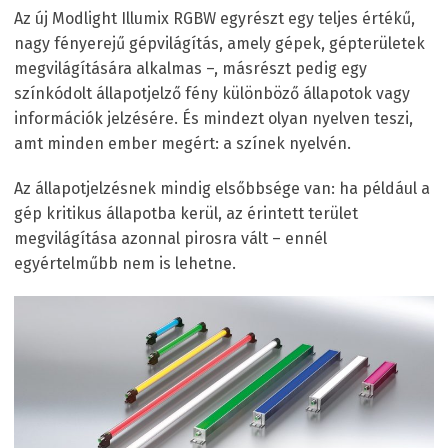
Az új Modlight Illumix RGBW egyrészt egy teljes értékű,
nagy fényerejű gépvilágítás, amely gépek, gépterületek
megvilágítására alkalmas –, másrészt pedig egy
színkódolt állapotjelző fény különböző állapotok vagy
információk jelzésére. És mindezt olyan nyelven teszi,
amt minden ember megért: a színek nyelvén.
Az állapotjelzésnek mindig elsőbbsége van: ha például a
gép kritikus állapotba kerül, az érintett terület
megvilágítása azonnal pirosra vált – ennél
egyértelműbb nem is lehetne.