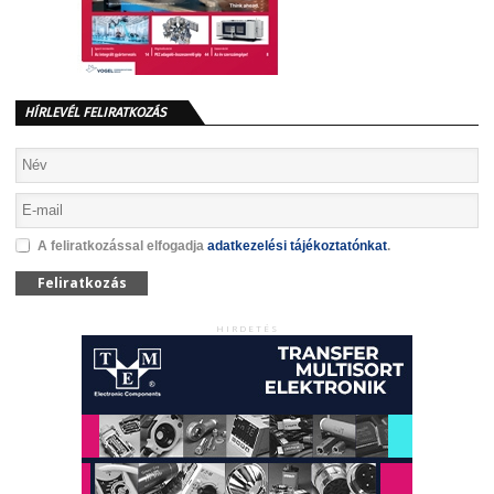
HÍRLEVÉL FELIRATKOZÁS
A feliratkozással elfogadja
adatkezelési tájékoztatónkat
.
Feliratkozás
HIRDETÉS