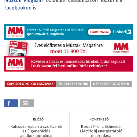
Műszaki Magazin
főoldalán! Csatlakozzon hozzánk a
Facebookon
is!
KAPCSOLÓDÓ KULCSSZAVAK
MURRELEKTRONIK
NÉPSZERŰ TUDOMÁNY
← ELŐZŐ
KÖVETKEZŐ →
Kulcsszerepben a szoftverek
Boost Pro: a Schneider
az újgenerációs
Electric új energiatároló
adatközpontoknál
megoldása