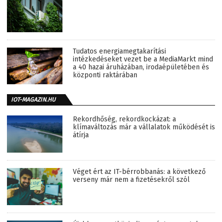
Tudatos energiamegtakarítási
intézkedéseket vezet be a MediaMarkt mind
a 40 hazai áruházában, irodaépületében és
központi raktárában
IOT-MAGAZIN.HU
Rekordhőség, rekordkockázat: a
klímaváltozás már a vállalatok működését is
átírja
Véget ért az IT-bérrobbanás: a következő
verseny már nem a fizetésekről szól