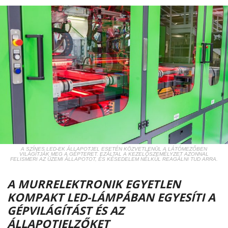
A SZÍNES LED-EK ÁLLAPOTJEL ESETÉN KÖZVETLENÜL A LÁTÓMEZŐBEN
VILÁGÍTJÁK MEG A GÉPTERET. EZÁLTAL A KEZELŐSZEMÉLYZET AZONNAL
FELISMERI AZ ÜZEMI ÁLLAPOTOT, ÉS KÉSEDELEM NÉLKÜL REAGÁLNI TUD ARRA.
A MURRELEKTRONIK EGYETLEN
KOMPAKT LED-LÁMPÁBAN EGYESÍTI A
GÉPVILÁGÍTÁST ÉS AZ
ÁLLAPOTJELZŐKET