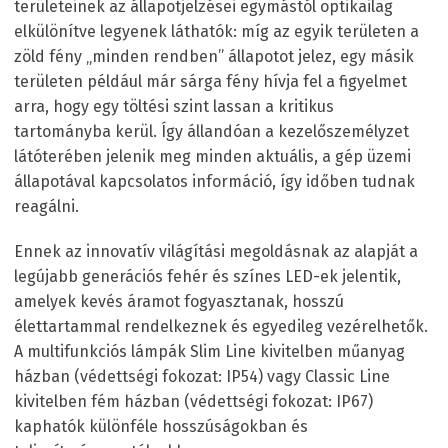
területeinek az állapotjelzései egymástól optikailag
elkülönítve legyenek láthatók: míg az egyik területen a
zöld fény „minden rendben” állapotot jelez, egy másik
területen például már sárga fény hívja fel a figyelmet
arra, hogy egy töltési szint lassan a kritikus
tartományba kerül. Így állandóan a kezelőszemélyzet
látóterében jelenik meg minden aktuális, a gép üzemi
állapotával kapcsolatos információ, így időben tudnak
reagálni.
Ennek az innovatív világítási megoldásnak az alapját a
legújabb generációs fehér és színes LED-ek jelentik,
amelyek kevés áramot fogyasztanak, hosszú
élettartammal rendelkeznek és egyedileg vezérelhetők.
A multifunkciós lámpák Slim Line kivitelben műanyag
házban (védettségi fokozat: IP54) vagy Classic Line
kivitelben fém házban (védettségi fokozat: IP67)
kaphatók különféle hosszúságokban és