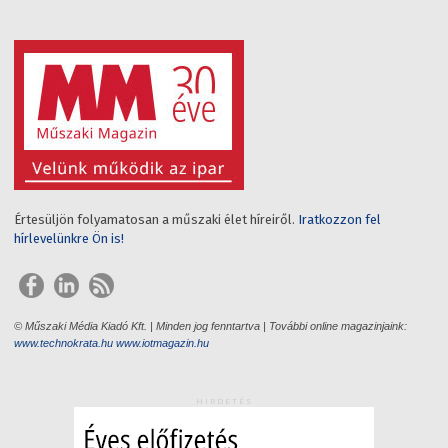
Értesüljön folyamatosan a műszaki élet híreiről.
Iratkozzon fel
hírlevelünkre Ön is!
© Műszaki Média Kiadó Kft. | Minden jog fenntartva | További online magazinjaink:
www.technokrata.hu
www.iotmagazin.hu
HIRDETÉS