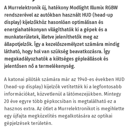
A Murrelektronik új, hatékony Modlight Illumix RGBW
rendszerével az autókban használt HUD (head-up
display) kijelzőkhöz hasonlóan optimálisan és
energiahatékonyan világíthatók ki a gépek és a
munkaterületek, illetve jeleníthetők meg az
állapotjelzők. Így a kezelőszemélyzet számára mindig
látható, hogy hol van szükség beavatkozásra. Így
megakadályozhatók a költséges gépleállások és
jelentősen nő a termelékenység.
A katonai pilóták számára már az 1940-es években HUD
(head-up display) kijelzők vetítették ki a legfontosabb
információkat, közvetlenül a látómezejükben. Mintegy
20 éve egyre több gépkocsiban is megtalálható ez a
hasznos extra. Az ötlet a Murrelektronikot is megihlette
egy újfajta megközelítés megalkotására az optikai
gépjelzések területén.