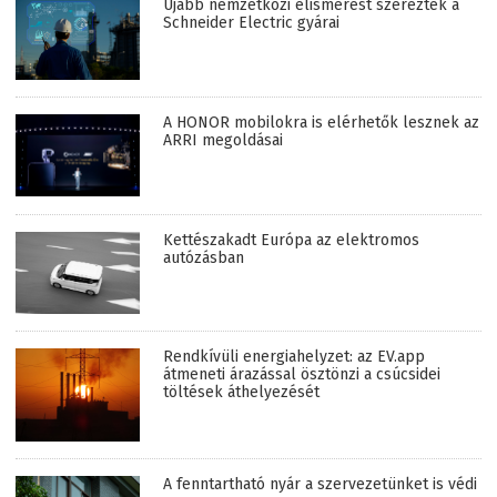
Újabb nemzetközi elismerést szereztek a
Schneider Electric gyárai
A HONOR mobilokra is elérhetők lesznek az
ARRI megoldásai
Kettészakadt Európa az elektromos
autózásban
Rendkívüli energiahelyzet: az EV.app
átmeneti árazással ösztönzi a csúcsidei
töltések áthelyezését
A fenntartható nyár a szervezetünket is védi