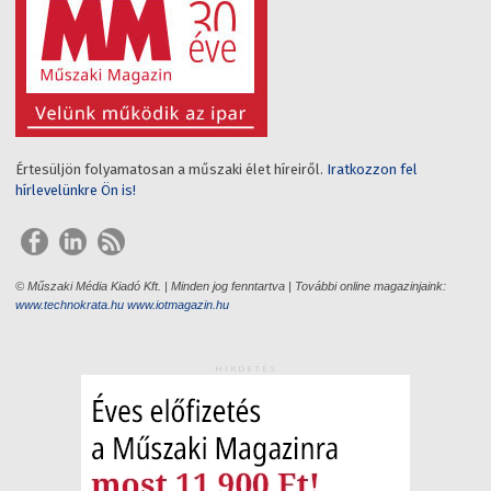
Értesüljön folyamatosan a műszaki élet híreiről.
Iratkozzon fel
hírlevelünkre Ön is!
© Műszaki Média Kiadó Kft. | Minden jog fenntartva | További online magazinjaink:
www.technokrata.hu
www.iotmagazin.hu
HIRDETÉS