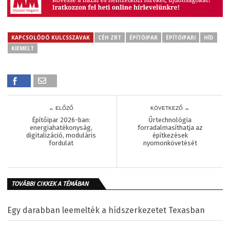
KAPCSOLÓDÓ KULCSSZAVAK
CÉH ZRT
ÉPÍTŐIPAR
ÉPÍTŐIPARI
HÍD
KIEMELT
← ELŐZŐ
KÖVETKEZŐ →
Építőipar 2026-ban:
Űrtechnológia
energiahatékonyság,
forradalmasíthatja az
digitalizáció, moduláris
építkezések
fordulat
nyomonkövetését
TOVÁBBI CIKKEK A TÉMÁBAN
Egy darabban leemelték a hídszerkezetet Texasban