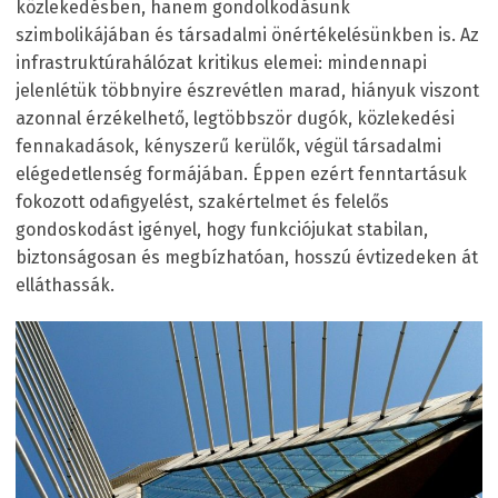
közlekedésben, hanem gondolkodásunk
szimbolikájában és társadalmi önértékelésünkben is. Az
infrastruktúrahálózat kritikus elemei: mindennapi
jelenlétük többnyire észrevétlen marad, hiányuk viszont
azonnal érzékelhető, legtöbbször dugók, közlekedési
fennakadások, kényszerű kerülők, végül társadalmi
elégedetlenség formájában. Éppen ezért fenntartásuk
fokozott odafigyelést, szakértelmet és felelős
gondoskodást igényel, hogy funkciójukat stabilan,
biztonságosan és megbízhatóan, hosszú évtizedeken át
elláthassák.