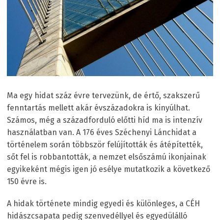
Ma egy hidat száz évre tervezünk, de értő, szakszerű
fenntartás mellett akár évszázadokra is kinyúlhat.
Számos, még a századforduló előtti híd ma is intenzív
használatban van. A 176 éves Széchenyi Lánchidat a
történelem során többször felújították és átépítették,
sőt fel is robbantották, a nemzet elsőszámú ikonjainak
egyikeként mégis igen jó esélye mutatkozik a következő
150 évre is.
A hidak története mindig egyedi és különleges, a CÉH
hidászcsapata pedig szenvedéllyel és egyedülálló