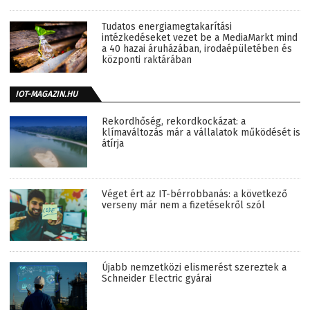
Tudatos energiamegtakarítási
intézkedéseket vezet be a MediaMarkt mind
a 40 hazai áruházában, irodaépületében és
központi raktárában
IOT-MAGAZIN.HU
Rekordhőség, rekordkockázat: a
klímaváltozás már a vállalatok működését is
átírja
Véget ért az IT-bérrobbanás: a következő
verseny már nem a fizetésekről szól
Újabb nemzetközi elismerést szereztek a
Schneider Electric gyárai