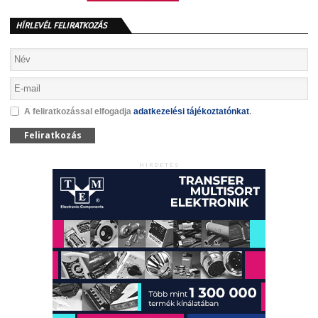
HÍRLEVÉL FELIRATKOZÁS
A feliratkozással elfogadja
adatkezelési tájékoztatónkat
.
Feliratkozás
HIRDETÉS