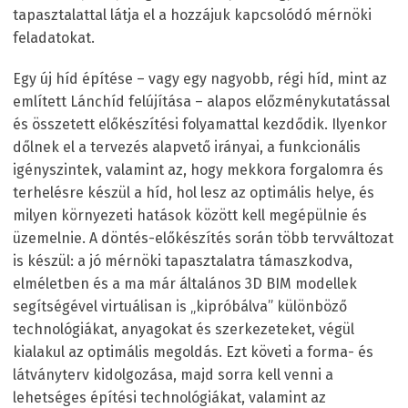
tapasztalattal látja el a hozzájuk kapcsolódó mérnöki
feladatokat.
Egy új híd építése – vagy egy nagyobb, régi híd, mint az
említett Lánchíd felújítása – alapos előzménykutatással
és összetett előkészítési folyamattal kezdődik. Ilyenkor
dőlnek el a tervezés alapvető irányai, a funkcionális
igényszintek, valamint az, hogy mekkora forgalomra és
terhelésre készül a híd, hol lesz az optimális helye, és
milyen környezeti hatások között kell megépülnie és
üzemelnie. A döntés-előkészítés során több tervváltozat
is készül: a jó mérnöki tapasztalatra támaszkodva,
elméletben és a ma már általános 3D BIM modellek
segítségével virtuálisan is „kipróbálva” különböző
technológiákat, anyagokat és szerkezeteket, végül
kialakul az optimális megoldás. Ezt követi a forma- és
látványterv kidolgozása, majd sorra kell venni a
lehetséges építési technológiákat, valamint az