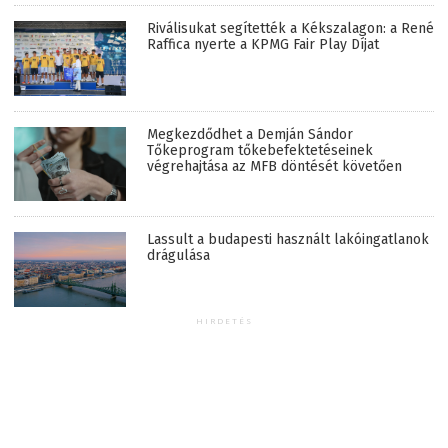
Riválisukat segítették a Kékszalagon: a René
Raffica nyerte a KPMG Fair Play Díjat
Megkezdődhet a Demján Sándor
Tőkeprogram tőkebefektetéseinek
végrehajtása az MFB döntését követően
Lassult a budapesti használt lakóingatlanok
drágulása
HIRDETÉS