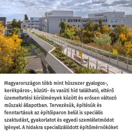
Magyarországon több mint húszezer gyalogos-,
kerékpáros-, közúti- és vasúti híd található, eltérő
üzemeltetési körülmények között és erősen változó
műszaki állapotban. Tervezésük, építésük és
fenntartásuk az építőiparon belül is speciális
szaktudást, gyakorlatot és egyedi szemléletmódot
igényel. A hidakra specializálódott építőmérnököket