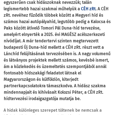
egyszerűen csak hidászoknak nevezzük; talán
legismertebb hazai szakmai műhelyük a
CÉH zRt
. A CÉH
zRt. nevéhez fűződik többek között a Megyeri híd és
számos hazai autópályahíd, legutóbb pedig a Kalocsa és
Paks között átívelő Tomori Pál Duna-híd tervezése,
amelyért elnyerték a 2025. évi MAGÉSZ acélszerkezeti
nívódíjat. A már tendertervi szinten megtervezett
budapesti Új Duna-híd mellett a CÉH zRt. részt vett a
Lánchíd felújításának tervezésében is. A nagy volumenű
és látványos projektek mellett számos, kevésbé ismert,
ám a közlekedés és üzemeltetés szempontjából annál
fontosabb hídszakági feladatot látnak el
Magyarországon és külföldön, kiterjedt
partnerkapcsolatokra támaszkodva. A hidász szakma
mindennapjait és kihívásait Kolozsi Péter, a CÉH zRt.
hídtervezési irodaigazgatója mutatja be.
A hidak különleges szerepet töltenek be nemcsak a