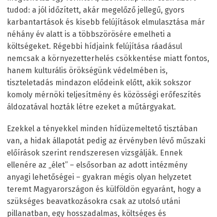
tudod: a jól időzített, akár megelőző jellegű, gyors
karbantartások és kisebb felújítások elmulasztása már
néhány év alatt is a többszörösére emelheti a
költségeket. Régebbi hídjaink felújítása ráadásul
nemcsak a környezetterhelés csökkentése miatt fontos,
hanem kulturális örökségünk védelmében is,
tiszteletadás mindazon elődeink előtt, akik sokszor
komoly mérnöki teljesítmény és közösségi erőfeszítés
áldozatával hozták létre ezeket a műtárgyakat.
Ezekkel a tényekkel minden hídüzemeltető tisztában
van, a hidak állapotát pedig az érvényben lévő műszaki
előírások szerint rendszeresen vizsgálják. Ennek
ellenére az „élet” – elsősorban az adott intézmény
anyagi lehetőségei – gyakran mégis olyan helyzetet
teremt Magyarországon és külföldön egyaránt, hogy a
szükséges beavatkozásokra csak az utolsó utáni
pillanatban, egy hosszadalmas, költséges és