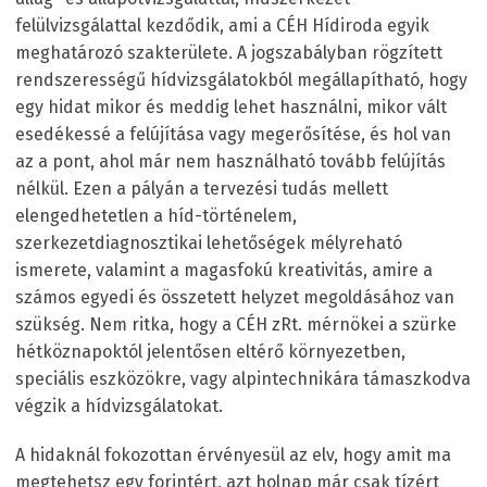
felülvizsgálattal kezdődik, ami a CÉH Hídiroda egyik
meghatározó szakterülete. A jogszabályban rögzített
rendszerességű hídvizsgálatokból megállapítható, hogy
egy hidat mikor és meddig lehet használni, mikor vált
esedékessé a felújítása vagy megerősítése, és hol van
az a pont, ahol már nem használható tovább felújítás
nélkül. Ezen a pályán a tervezési tudás mellett
elengedhetetlen a híd-történelem,
szerkezetdiagnosztikai lehetőségek mélyreható
ismerete, valamint a magasfokú kreativitás, amire a
számos egyedi és összetett helyzet megoldásához van
szükség. Nem ritka, hogy a CÉH zRt. mérnökei a szürke
hétköznapoktól jelentősen eltérő környezetben,
speciális eszközökre, vagy alpintechnikára támaszkodva
végzik a hídvizsgálatokat.
A hidaknál fokozottan érvényesül az elv, hogy amit ma
megtehetsz egy forintért, azt holnap már csak tízért