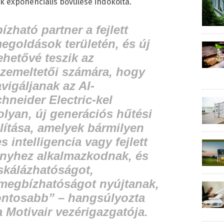
k exponenciális bővülése indokolta.
zható partner a fejlett
egoldások területén, és új
ehetővé teszik az
zemeltetői számára, hogy
igáljanak az AI-
hneider Electric-kel
lyan, új generációs hűtési
ítása, amelyek bármilyen
 intelligencia vagy fejlett
ényhez alkalmazkodnak, és
kálázhatóságot,
 megbízhatóságot nyújtanak,
fontosabb” – hangsúlyozta
 Motivair vezérigazgatója.