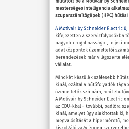
mutatott be a Motivair by Schneid
mesterséges intelligencia alkalma
szuperszámítógépek (HPC) hűtési 
A Motivair by Schneider Electric ú
kifejezetten a szervizfolyosókba t
nagyobb rugalmasságot, teljesítmé
adatközpontok üzemeltetői számár
berendezések már világszerte elérh
vállalat.
Mindkét készülék szélesebb hűtési
kínál, ezáltal a hűtőfolyadék tág
üzemeltetők számára, ami lehetővé 
A Motivair by Schneider Electric e
az CDU-kkal – további, padlóra sz
kínál, amelyet úgy alakítottak ki,
megvalósítását a hiperméretű, mes
kiszolgáló vagy éppen szerverelhe