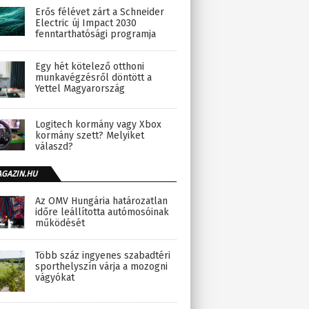
Erős félévet zárt a Schneider
Electric új Impact 2030
fenntarthatósági programja
Egy hét kötelező otthoni
munkavégzésről döntött a
Yettel Magyarország
Logitech kormány vagy Xbox
kormány szett? Melyiket
válaszd?
AGAZIN.HU
Az OMV Hungária határozatlan
időre leállította autómosóinak
működését
Több száz ingyenes szabadtéri
sporthelyszín várja a mozogni
vágyókat