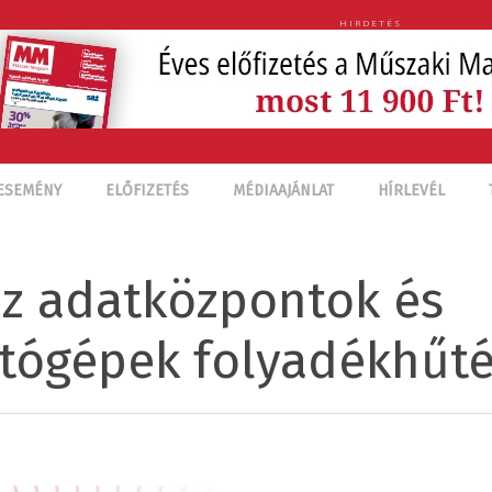
HIRDETÉS
ESEMÉNY
ELŐFIZETÉS
MÉDIAAJÁNLAT
HÍRLEVÉL
az adatközpontok és
tógépek folyadékhűt