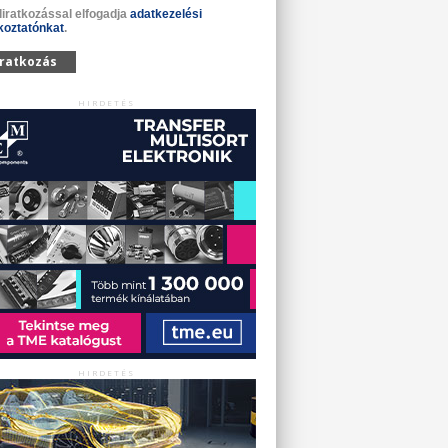
liratkozással elfogadja
adatkezelési
koztatónkat
.
iratkozás
HIRDETÉS
HIRDETÉS