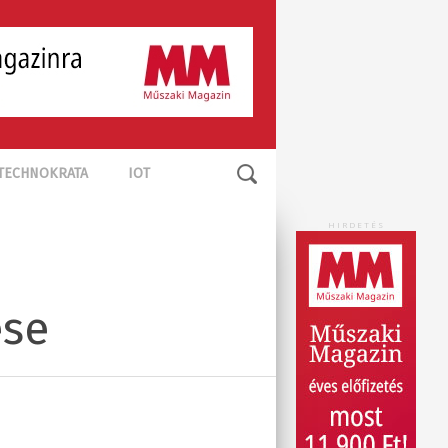
TECHNOKRATA
IOT
HIRDETÉS
ése