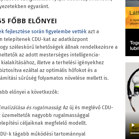
rnyezetekben egyaránt.
55 FŐBB ELŐNYEI
ek fejlesztése során figyelembe vették
azt a
n telepítenek CDU-kat az adatközpont
, hogy széleskörű lehetőségek állnak rendelkezésre a
eltetők az adott mesterséges intelligencia-
kialakításához, illetve a terhelési igényekhez
biztosítva ezáltal az optimális hőfokot és a
mítási sűrűség folyamatos növelése mellett is.
bb előnyei a következők:
timalizálása és rugalmasság
: Az új és meglévő CDU-
 üzemeltetők nagyobb rugalmassággal
elepítési céljaiknak megfelelő modellt.
 CDU-k tágabb működési tartománnyal