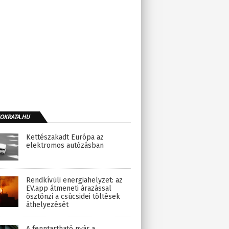
OKRATA.HU
Kettészakadt Európa az
elektromos autózásban
Rendkívüli energiahelyzet: az
EV.app átmeneti árazással
ösztönzi a csúcsidei töltések
áthelyezését
A fenntartható nyár a