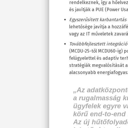
rendelkeznek, így a hőelve
és javítják a PUE (Power Us
Egyszerűsített karbantartás
lehetősége javítja a hozzáf
vagy az IT műveletek zavará
Továbbfejlesztett integráci
(MCDU-25-től MCDU60-ig) po
felügyelettel és adaptív ter
stratégiák megvalósítását a
alacsonyabb energiafogyas
„Az adatközpont
a rugalmasság k
ügyfelek egyre v
körű end-to-end
Az új hűtőfolyad