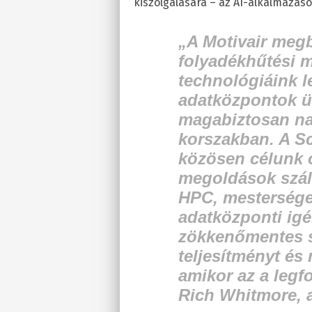
kiszolgálására – az AI-alkalmazáso
„A Motivair megbí
folyadékhűtési m
technológiáink l
adatközpontok ü
magabiztosan nav
korszakban. A Sc
közösen célunk o
megoldások száll
HPC, mesterséges
adatközponti ig
zökkenőmentes s
teljesítményt és
amikor az a leg
Rich Whitmore, a