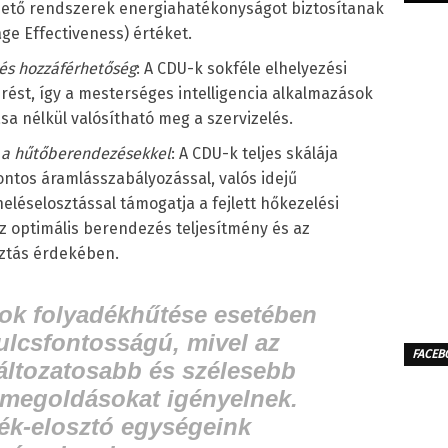
zető rendszerek energiahatékonyságot biztosítanak
age Effectiveness) értéket.
 és hozzáférhetőség
: A CDU-k sokféle elhelyezési
érést, így a mesterséges intelligencia alkalmazások
sa nélkül valósítható meg a szervizelés.
ó a hűtőberendezésekkel
: A CDU-k teljes skálája
ntos áramlásszabályozással, valós idejű
heléselosztással támogatja a fejlett hőkezelési
z optimális berendezés teljesítmény és az
ztás érdekében.
ok folyadékhűtése esetében
ulcsfontosságú, mivel az
FACEB
áltozatosabb és szélesebb
 megoldásokat igényelnek.
ék-elosztó egységeink