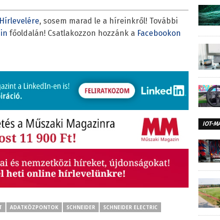
Hírlevelére
, sosem marad le a híreinkről! További
in
főoldalán! Csatlakozzon hozzánk a
Facebookon
IOT-M
T
ADATKÖZPONTOK
SCHNEIDER
SCHNEIDER ELECTRIC