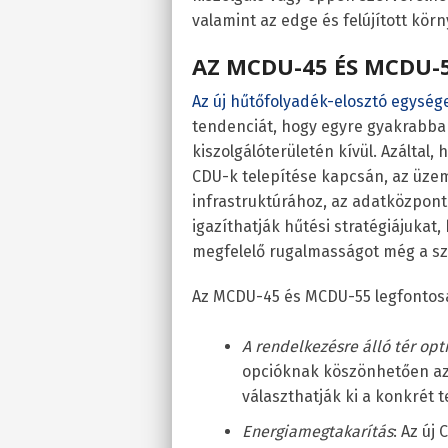
valamint az edge és felújított kö
AZ MCDU-45 ÉS MCDU-
Az új hűtőfolyadék-elosztó egység
tendenciát, hogy egyre gyakrabba
kiszolgálóterületén kívül. Azáltal
CDU-k telepítése kapcsán, az üzem
infrastruktúrához, az adatközpont 
igazíthatják hűtési stratégiájukat, 
megfelelő rugalmasságot még a szá
Az MCDU-45 és MCDU-55 legfontosa
A rendelkezésre álló tér op
opcióknak köszönhetően az
választhatják ki a konkrét t
Energiamegtakarítás
: Az új