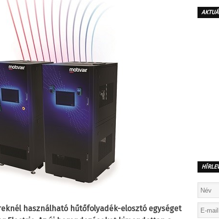
AKTUÁ
HÍRLE
reknél használható hűtőfolyadék-elosztó egységet