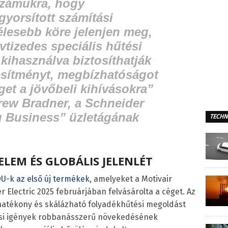
számukra, hogy
gyorsított számítási
lesebb köre jelenjen meg,
tizedes speciális hűtési
 kihasználva biztosíthatják
jesítményt, megbízhatóságot
get a jövőbeli kihívásokra”
rew Bradner, a Schneider
g Business” üzletágának
TECHN
LEM ÉS GLOBÁLIS JELENLÉT
DU-k az első új termékek
, amelyeket a Motivair
 Electric 2025 februárjában felvásárolta a céget. Az
 hatékony és skálázható folyadékhűtési megoldást
ási igények robbanásszerű növekedésének