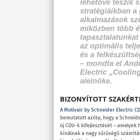
lehetővé teszik 
stratégiáikban a 
alkalmazások szé
miközben több év
tapasztalatunkat
az optimális tel
és a felkészültsé
– mondta el And
Electric „Coolin
alelnöke.
BIZONYÍTOTT SZAKÉRTE
A Motivair by Schneider Electric C
bemutatott azóta, hogy a Schneider
új CDU-k kifejlesztését – amelyek
kínálnak a nagy sűrűségű számít