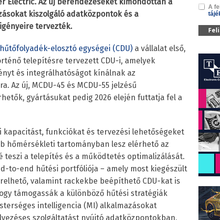
er Electric. Az új berendezéseket kimondottan a
A fe
zásokat kiszolgáló adatközpontok és a
tájé
igényeire tervezték.
Fel
j hűtőfolyadék-elosztó egységei (CDU)
a vállalat első,
örténő telepítésre tervezett CDU-i, amelyek
nyt és integrálhatóságot kínálnak az
a. Az új, MCDU-45 és MCDU-55 jelzésű
etők, gyártásukat pedig 2026 elején futtatja fel a
 kapacitást, funkciókat és tervezési lehetőségeket
abb hőmérsékleti tartományban lesz elérhető az
teszi a telepítés és a működtetés optimalizálását.
nd-to-end hűtési portfóliója – amely most kiegészült
erelhető, valamint rackekbe beépíthető CDU-kat is
 hogy támogassák a különböző hűtési stratégiák
terséges intelligencia (MI) alkalmazásokat
lyezéses szolgáltatást nyújtó adatközpontokban,