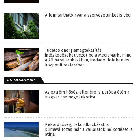
A fenntartható nyár a szervezetünket is védi
Tudatos energiamegtakarítási
intézkedéseket vezet be a MediaMarkt mind
a 40 hazai áruházában, irodaépületében és
központi raktárában
IOT-MAGAZIN.HU
Az extrém hőség ellenére is Európa élén a
magyar csemegekukorica
Rekordhőség, rekordkockázat: a
klímaváltozás már a vállalatok működését is
átírja