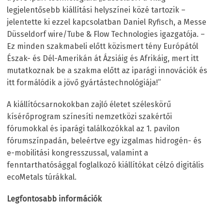
legjelentősebb kiállítási helyszínei közé tartozik –
jelentette ki ezzel kapcsolatban Daniel Ryfisch, a Messe
Düsseldorf wire/Tube & Flow Technologies igazgatója. –
Ez minden szakmabeli előtt közismert tény Európától
Észak- és Dél-Amerikán át Ázsiáig és Afrikáig, mert itt
mutatkoznak be a szakma előtt az iparági innovációk és
itt formálódik a jövő gyártástechnológiája!”
A kiállítócsarnokokban zajló életet széleskörű
kísérőprogram színesíti nemzetközi szakértői
fórumokkal és iparági találkozókkal az 1. pavilon
fórumszínpadán, beleértve egy izgalmas hidrogén- és
e-mobilitási kongresszussal, valamint a
fenntarthatósággal foglalkozó kiállítókat célzó digitális
ecoMetals túrákkal.
Legfontosabb információk