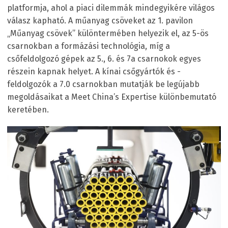
platformja, ahol a piaci dilemmák mindegyikére világos
válasz kapható. A műanyag csöveket az 1. pavilon
„Műanyag csövek” különtermében helyezik el, az 5-ös
csarnokban a formázási technológia, míg a
csőfeldolgozó gépek az 5., 6. és 7a csarnokok egyes
részein kapnak helyet. A kínai csőgyártók és -
feldolgozók a 7.0 csarnokban mutatják be legújabb
megoldásaikat a Meet China’s Expertise különbemutató
keretében.