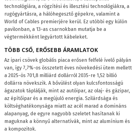
technológiára, a rögzítési és illesztési technológiákra, a
rugógyártásra, a hálóhegesztő gépekre, valamint a
World of Cables premierjére kerül. Ez utóbbi egy külön
pavilonban, a 13-as csarnokban mutatja be a
végtermékként legyártott kábeleket.
TÖBB CSŐ, ERŐSEBB ÁRAMLATOK
Az ipari csövek globális piaca erősen felfelé ívelő pályán
van, így 7,7%-os összetett éves növekedési ütem mellett
a 2025-ös 701,8 milliárd dollárról 2035-re 1,52 billió
dollárra növekszik. A bővülést olyan kulcsfontosságú
ágazatok táplálják, mint az autóipar, az olaj- és gázipar,
az építőipar és a megújuló energia. Szilárdsága és
költséghatékonysága miatt az acél marad a domináns
alapanyag, de egyre nagyobb szeletet hasítanak ki
maguknak a könnyű alternatívák, mint az alumínium és
a kompozitok.