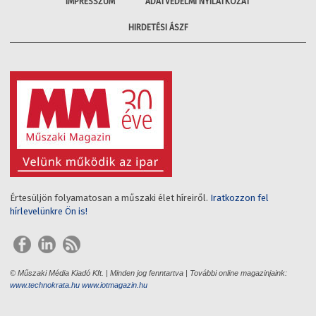
IMPRESSZUM
ADATVÉDELMI NYILATKOZAT
HIRDETÉSI ÁSZF
Értesüljön folyamatosan a műszaki élet híreiről.
Iratkozzon fel
hírlevelünkre Ön is!
© Műszaki Média Kiadó Kft. | Minden jog fenntartva | További online magazinjaink:
www.technokrata.hu
www.iotmagazin.hu