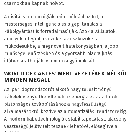
csarnokban kapnak helyet.
A digitális technológiák, mint például az IoT, a
mesterséges intelligencia és a gépi tanulás a
kábelgyártást is forradalmasítják. Azok a vállalatok,
amelyek integrálják ezeket az eszközöket a
működésükbe, a megnövelt hatékonyságban, a jobb
minőségellenőrzésben és a gyorsabb piacra jutási
időben arathatják le a munka gyümölcsét.
WORLD OF CABLES: MERT VEZETÉKEK NÉLKÜL
MINDEN MEGÁLL
Az ipar idegrendszerét alkotó nagy teljesítményű
kábelek elengedhetetlenek az energia és az adatok
biztonságos továbbításához a nagyfeszültségű
alkalmazásoktól kezdve az automatizálási rendszerekig.
A modern kábeltechnológiák stabil tápellátást, alacsony
veszteségű jelátvitelt tesznek lehetővé, elősegítve a