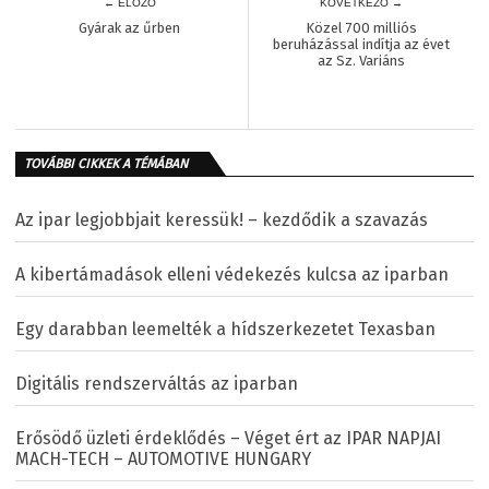
← ELŐZŐ
KÖVETKEZŐ →
Gyárak az űrben
Közel 700 milliós
beruházással indítja az évet
az Sz. Variáns
TOVÁBBI CIKKEK A TÉMÁBAN
Az ipar legjobbjait keressük! – kezdődik a szavazás
A kibertámadások elleni védekezés kulcsa az iparban
Egy darabban leemelték a hídszerkezetet Texasban
Digitális rendszerváltás az iparban
Erősödő üzleti érdeklődés – Véget ért az IPAR NAPJAI
MACH-TECH – AUTOMOTIVE HUNGARY