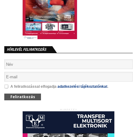
HÍRLEVÉL FELIRATKOZÁS
A feliratkozással elfogadja
adatkezelési tájékoztatónkat
.
Feliratkozás
HIRDETÉS