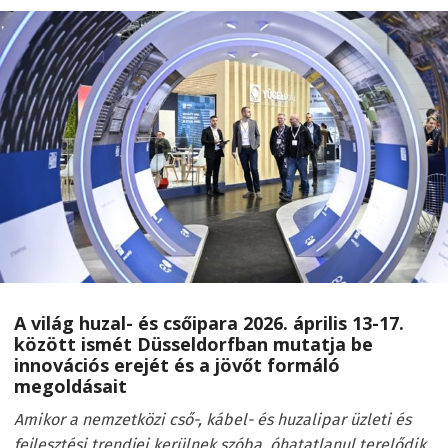
A világ huzal- és csőipara 2026.
április 13-17.
között ismét Düsseldorfban mutatja be
innovációs erejét és a jövőt formáló
megoldásait
Amikor a nemzetközi cső-, kábel- és huzalipar üzleti és
fejlesztési trendjei kerülnek szóba, óhatatlanul terelődik