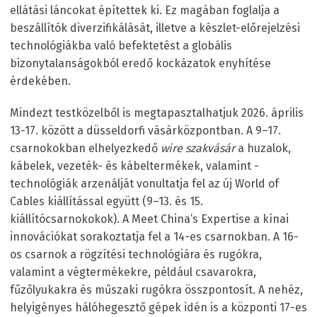
ellátási láncokat építettek ki. Ez magában foglalja a
beszállítók diverzifikálását, illetve a készlet-előrejelzési
technológiákba való befektetést a globális
bizonytalanságokból eredő kockázatok enyhítése
érdekében.
Mindezt testközelből is megtapasztalhatjuk 2026. április
13-17. között a düsseldorfi vásárközpontban. A 9–17.
csarnokokban elhelyezkedő
wire szakvásár
a huzalok,
kábelek, vezeték- és kábeltermékek, valamint -
technológiák arzenálját vonultatja fel az új World of
Cables kiállítással együtt (9–13. és 15.
kiállítócsarnokokok). A Meet China’s Expertise a kínai
innovációkat sorakoztatja fel a 14-es csarnokban. A 16-
os csarnok a rögzítési technológiára és rugókra,
valamint a végtermékekre, például csavarokra,
fűzőlyukakra és műszaki rugókra összpontosít. A nehéz,
helyigényes hálóhegesztő gépek idén is a központi 17-es