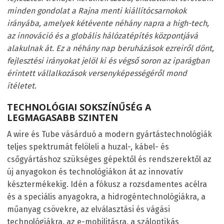
minden gondolat a Rajna menti kiállítócsarnokok
irányába, amelyek kétévente néhány napra a high-tech,
az innováció és a globális hálózatépítés központjává
alakulnak át. Ez a néhány nap beruházások ezreiről dönt,
fejlesztési irányokat jelöl ki és végső soron az iparágban
érintett vállalkozások versenyképességéről mond
ítéletet.
TECHNOLÓGIAI SOKSZÍNŰSÉG A
LEGMAGASABB SZINTEN
A wire és Tube vásárduó a modern gyártástechnológiák
teljes spektrumát felöleli a huzal-, kábel- és
csőgyártáshoz szükséges gépektől és rendszerektől az
új anyagokon és technológiákon át az innovatív
késztermékekig. Idén a fókusz a rozsdamentes acélra
és a speciális anyagokra, a hidrogéntechnológiákra, a
műanyag csövekre, az elválasztási és vágási
technológiákra, az e-mobilitásra, a száloptikás