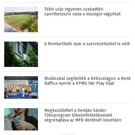
Több száz ingyenes szabadtéri
sporthelyszín várja a mozogni vágyókat
A fenntartható nyár a szervezetünket is védi
Riválisukat segítették a Kékszalagon: a René
Raffica nyerte a KPMG Fair Play Díjat
Megkezdődhet a Demján Sándor
Tőkeprogram tőkebefektetéseinek
végrehajtása az MFB döntését követően
HIRDETÉS