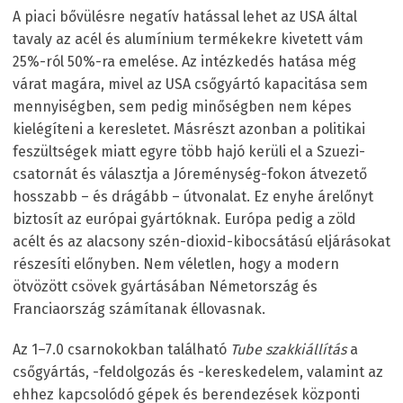
A piaci bővülésre negatív hatással lehet az USA által
tavaly az acél és alumínium termékekre kivetett vám
25%-ról 50%-ra emelése. Az intézkedés hatása még
várat magára, mivel az USA csőgyártó kapacitása sem
mennyiségben, sem pedig minőségben nem képes
kielégíteni a keresletet. Másrészt azonban a politikai
feszültségek miatt egyre több hajó kerüli el a Szuezi-
csatornát és választja a Jóreménység-fokon átvezető
hosszabb – és drágább – útvonalat. Ez enyhe árelőnyt
biztosít az európai gyártóknak. Európa pedig a zöld
acélt és az alacsony szén-dioxid-kibocsátású eljárásokat
részesíti előnyben. Nem véletlen, hogy a modern
ötvözött csövek gyártásában Németország és
Franciaország számítanak éllovasnak.
Az 1–7.0 csarnokokban található
Tube szakkiállítás
a
csőgyártás, -feldolgozás és -kereskedelem, valamint az
ehhez kapcsolódó gépek és berendezések központi