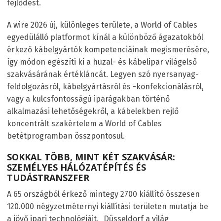
fejlődést.
A wire 2026 új, különleges területe, a World of Cables
egyedülálló platformot kínál a különböző ágazatokból
érkező kábelgyártók kompetenciáinak megismerésére,
így módon egészíti ki a huzal- és kábelipar világelső
szakvásárának értékláncát. Legyen szó nyersanyag-
feldolgozásról, kábelgyártásról és -konfekcionálásról,
vagy a kulcsfontosságú iparágakban történő
alkalmazási lehetőségekről, a kábelekben rejlő
koncentrált szakértelem a World of Cables
betétprogramban összpontosul.
SOKKAL TÖBB, MINT KÉT SZAKVÁSÁR:
SZEMÉLYES HÁLÓZATÉPÍTÉS ÉS
TUDÁSTRANSZFER
A 65 országból érkező mintegy 2700 kiállító összesen
120.000 négyzetméternyi kiállítási területen mutatja be
a jövő ipari technológiáit. „Düsseldorf a világ