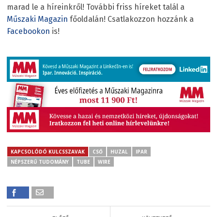
marad le a híreinkről! További friss híreket talál a
Műszaki Magazin
főoldalán! Csatlakozzon hozzánk a
Facebookon
is!
KAPCSOLÓDÓ KULCSSZAVAK
CSŐ
HUZAL
IPAR
NÉPSZERŰ TUDOMÁNY
TUBE
WIRE