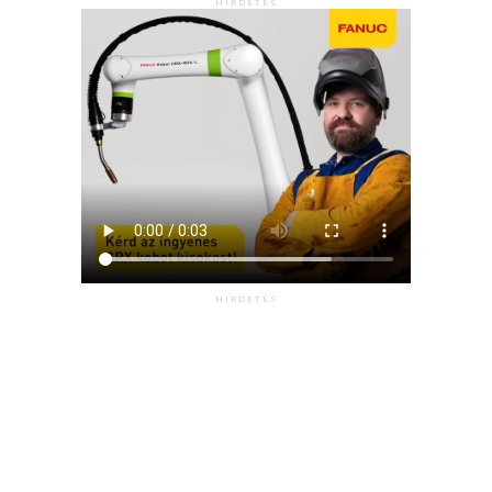
HIRDETÉS
HIRDETÉS