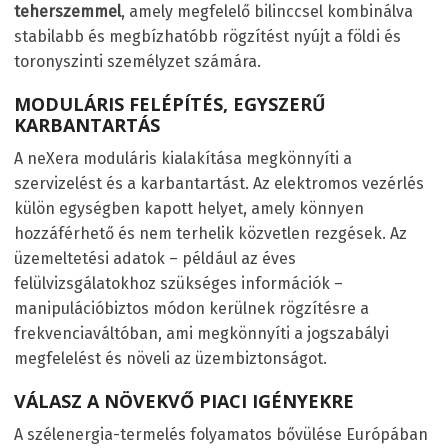
teherszemmel
, amely megfelelő bilinccsel kombinálva
stabilabb és megbízhatóbb rögzítést nyújt a földi és
toronyszinti személyzet számára.
MODULÁRIS FELÉPÍTÉS, EGYSZERŰ
KARBANTARTÁS
A neXera moduláris kialakítása megkönnyíti a
szervizelést és a karbantartást. Az elektromos vezérlés
külön egységben kapott helyet, amely könnyen
hozzáférhető és nem terhelik közvetlen rezgések. Az
üzemeltetési adatok – például az éves
felülvizsgálatokhoz szükséges információk –
manipulációbiztos módon kerülnek rögzítésre a
frekvenciaváltóban, ami megkönnyíti a jogszabályi
megfelelést és növeli az üzembiztonságot.
VÁLASZ A NÖVEKVŐ PIACI IGÉNYEKRE
A szélenergia-termelés folyamatos bővülése Európában