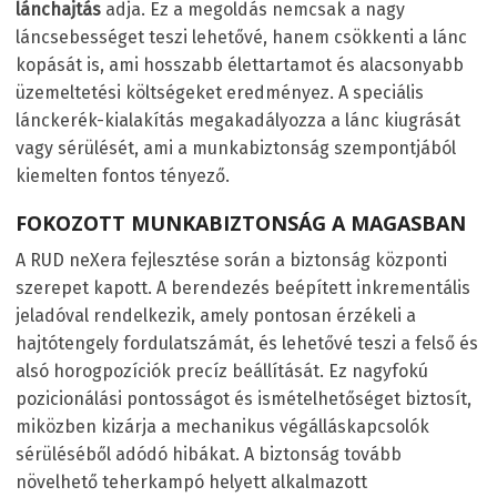
lánchajtás
adja. Ez a megoldás nemcsak a nagy
láncsebességet teszi lehetővé, hanem csökkenti a lánc
kopását is, ami hosszabb élettartamot és alacsonyabb
üzemeltetési költségeket eredményez. A speciális
lánckerék-kialakítás megakadályozza a lánc kiugrását
vagy sérülését, ami a munkabiztonság szempontjából
kiemelten fontos tényező.
FOKOZOTT MUNKABIZTONSÁG A MAGASBAN
A RUD neXera fejlesztése során a biztonság központi
szerepet kapott. A berendezés beépített inkrementális
jeladóval rendelkezik, amely pontosan érzékeli a
hajtótengely fordulatszámát, és lehetővé teszi a felső és
alsó horogpozíciók precíz beállítását. Ez nagyfokú
pozicionálási pontosságot és ismételhetőséget biztosít,
miközben kizárja a mechanikus végálláskapcsolók
sérüléséből adódó hibákat. A biztonság tovább
növelhető teherkampó helyett alkalmazott