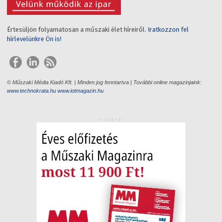
Értesüljön folyamatosan a műszaki élet híreiről.
Iratkozzon fel
hírlevelünkre Ön is!
© Műszaki Média Kiadó Kft. | Minden jog fenntartva | További online magazinjaink:
www.technokrata.hu
www.iotmagazin.hu
HIRDETÉS