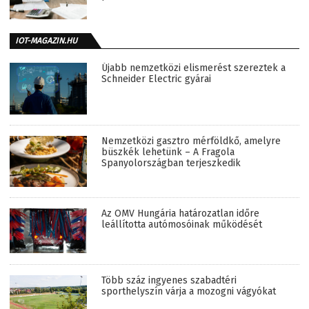
IOT-MAGAZIN.HU
Újabb nemzetközi elismerést szereztek a
Schneider Electric gyárai
Nemzetközi gasztro mérföldkő, amelyre
büszkék lehetünk – A Fragola
Spanyolországban terjeszkedik
Az OMV Hungária határozatlan időre
leállította autómosóinak működését
Több száz ingyenes szabadtéri
sporthelyszín várja a mozogni vágyókat