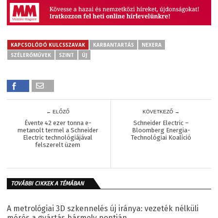
KAPCSOLÓDÓ KULCSSZAVAK
KARBANTARTÁS
NEXERA
SZÉLERŐMŰVEK
SZINT
ÚJ
← ELŐZŐ
KÖVETKEZŐ →
Évente 42 ezer tonna e-
Schneider Electric –
metanolt termel a Schneider
Bloomberg Energia-
Electric technológiájával
Technológiai Koalíció
felszerelt üzem
TOVÁBBI CIKKEK A TÉMÁBAN
A metrológiai 3D szkennelés új iránya: vezeték nélküli
mérés a gyártás bármely pontján