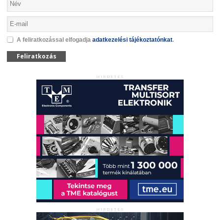
A feliratkozással elfogadja
adatkezelési tájékoztatónkat
.
Feliratkozás
HIRDETÉS
HIRDETÉS