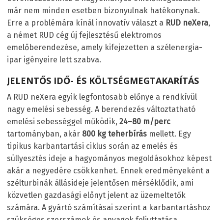
már nem minden esetben bizonyulnak hatékonynak.
Erre a problémára kínál innovatív választ a
RUD neXera
,
a német RUD cég új fejlesztésű elektromos
emelőberendezése, amely kifejezetten a szélenergia-
ipar igényeire lett szabva.
JELENTŐS IDŐ- ÉS KÖLTSÉGMEGTAKARÍTÁS
A RUD neXera egyik legfontosabb előnye a rendkívül
nagy emelési sebesség. A berendezés változtatható
emelési sebességgel működik,
24–80 m/perc
tartományban, akár
800 kg teherbírás
mellett. Egy
tipikus karbantartási ciklus során az emelés és
süllyesztés ideje a hagyományos megoldásokhoz képest
akár a negyedére csökkenhet. Ennek eredményeként a
szélturbinák állásideje jelentősen mérséklődik, ami
közvetlen gazdasági előnyt jelent az üzemeltetők
számára. A gyártó számításai szerint a karbantartáshoz
szükséges szerszámok és anyagok feljuttatása