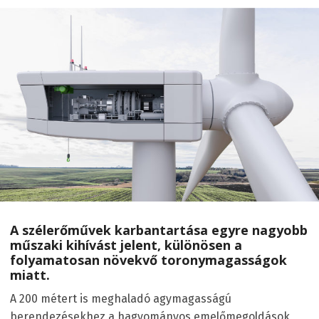
A szélerőművek karbantartása egyre nagyobb
műszaki kihívást jelent, különösen a
folyamatosan növekvő toronymagasságok
miatt.
A 200 métert is meghaladó agymagasságú
berendezésekhez a hagyományos emelőmegoldások