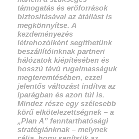
támogatás és erőforrások
biztosításával az átállást is
megkönnyítse. A
kezdeményezés
létrehozóiként segíthetünk
beszállítóinknak partneri
hálózatok kiépítésében és
hosszú távú rugalmasságuk
megteremtésében, ezzel
jelentős változást indítva az
iparágban és azon túl is.
Mindez része egy szélesebb
körű elkötelezettségnek – a
„Plan A” fenntarthatósági
stratégiánknak – melynek
célja, hogy segítsük az