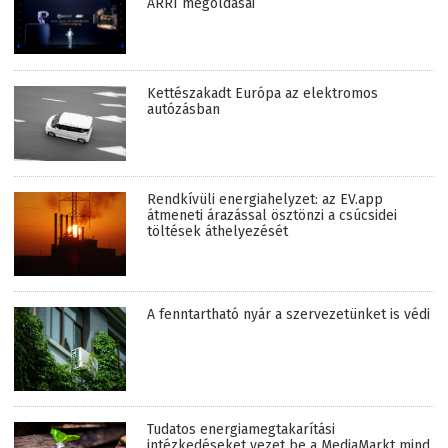
ARRI megoldásai
Kettészakadt Európa az elektromos
autózásban
Rendkívüli energiahelyzet: az EV.app
átmeneti árazással ösztönzi a csúcsidei
töltések áthelyezését
A fenntartható nyár a szervezetünket is védi
Tudatos energiamegtakarítási
intézkedéseket vezet be a MediaMarkt mind