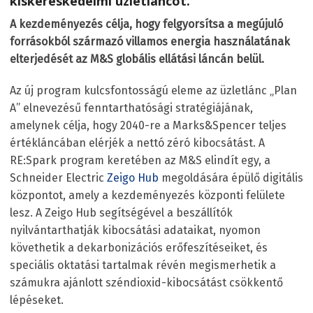
kiskereskedelmi üzletláncot.
A kezdeményezés célja, hogy felgyorsítsa a megújuló
forrásokból származó villamos energia használatának
elterjedését az M&S globális ellátási láncán belül.
Az új program kulcsfontosságú eleme az üzletlánc „Plan
A” elnevezésű fenntarthatósági stratégiájának,
amelynek célja, hogy 2040-re a Marks&Spencer teljes
értékláncában elérjék a nettó zéró kibocsátást. A
RE:Spark program keretében az M&S elindít egy, a
Schneider Electric
Zeigo Hub
megoldására épülő digitális
központot, amely a kezdeményezés központi felülete
lesz. A Zeigo Hub segítségével a beszállítók
nyilvántarthatják kibocsátási adataikat, nyomon
követhetik a dekarbonizációs erőfeszítéseiket, és
speciális oktatási tartalmak révén megismerhetik a
számukra ajánlott széndioxid-kibocsátást csökkentő
lépéseket.