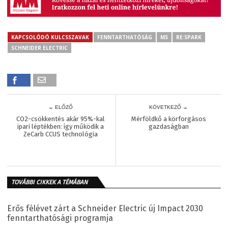
KAPCSOLÓDÓ KULCSSZAVAK
FENNTARTHATÓSÁG
MS
RE:SPARK
SCHNEIDER ELECTRIC
← ELŐZŐ
KÖVETKEZŐ →
CO2-csökkentés akár 95%-kal
Mérföldkő a körforgásos
ipari léptékben: így működik a
gazdaságban
ZeCarb CCUS technológia
TOVÁBBI CIKKEK A TÉMÁBAN
Erős félévet zárt a Schneider Electric új Impact 2030
fenntarthatósági programja