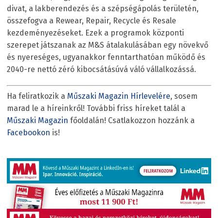
divat, a lakberendezés és a szépségápolás területén,
összefogva a Rewear, Repair, Recycle és Resale
kezdeményezéseket. Ezek a programok központi
szerepet játszanak az M&S átalakulásában egy növekvő
és nyereséges, ugyanakkor fenntarthatóan működő és
2040-re nettó zéró kibocsátásúvá váló vállalkozássá.
Ha feliratkozik a
Műszaki Magazin Hírlevelére
, sosem
marad le a híreinkről! További friss híreket talál a
Műszaki Magazin
főoldalán! Csatlakozzon hozzánk a
Facebookon
is!