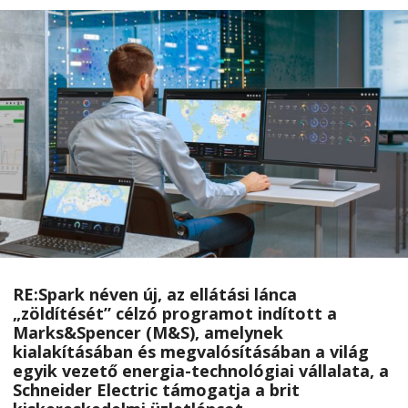
RE:Spark néven új, az ellátási lánca
„zöldítését” célzó programot indított a
Marks&Spencer (M&S), amelynek
kialakításában és megvalósításában a világ
egyik
vezető energia-technológiai vállalata, a
Schneider Electric
támogatja a brit