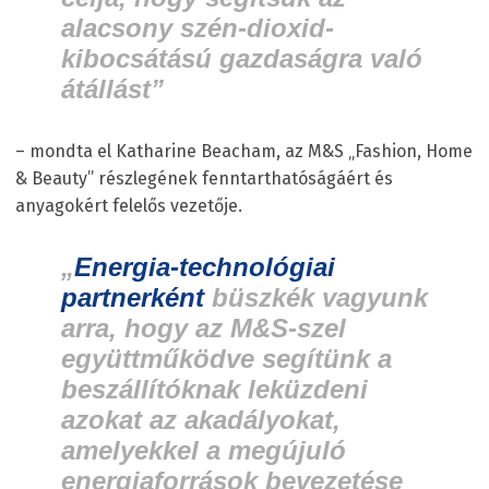
alacsony szén-dioxid-
kibocsátású gazdaságra való
átállást”
– mondta el Katharine Beacham, az M&S „Fashion, Home
& Beauty” részlegének fenntarthatóságáért és
anyagokért felelős vezetője.
„
Energia-technológiai
partnerként
büszkék vagyunk
arra, hogy az M&S-szel
együttműködve segítünk a
beszállítóknak leküzdeni
azokat az akadályokat,
amelyekkel a megújuló
energiaforrások bevezetése