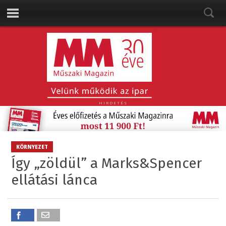
HIRDETÉS
KÖRNYEZET
Így „zöldül” a Marks&Spencer
ellátási lánca