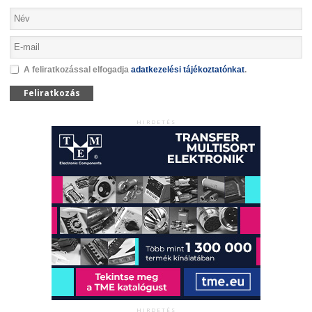
A feliratkozással elfogadja
adatkezelési tájékoztatónkat
.
Feliratkozás
HIRDETÉS
HIRDETÉS