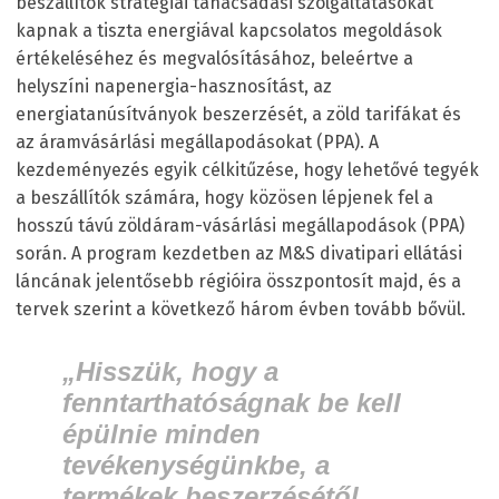
beszállítók stratégiai tanácsadási szolgáltatásokat
kapnak a tiszta energiával kapcsolatos megoldások
értékeléséhez és megvalósításához, beleértve a
helyszíni napenergia-hasznosítást, az
energiatanúsítványok beszerzését, a zöld tarifákat és
az áramvásárlási megállapodásokat (PPA). A
kezdeményezés egyik célkitűzése, hogy lehetővé tegyék
a beszállítók számára, hogy közösen lépjenek fel a
hosszú távú zöldáram-vásárlási megállapodások (PPA)
során. A program kezdetben az M&S divatipari ellátási
láncának jelentősebb régióira összpontosít majd, és a
tervek szerint a következő három évben tovább bővül.
„Hisszük, hogy a
fenntarthatóságnak be kell
épülnie minden
tevékenységünkbe, a
termékek beszerzésétől