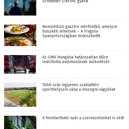
Schneider Electric gyárai
Nemzetközi gasztro mérföldkő, amelyre
büszkék lehetünk – A Fragola
Spanyolországban terjeszkedik
Az OMV Hungária határozatlan időre
leállította autómosóinak működését
Több száz ingyenes szabadtéri
sporthelyszín várja a mozogni vágyókat
A fenntartható nyár a szervezetünket is védi