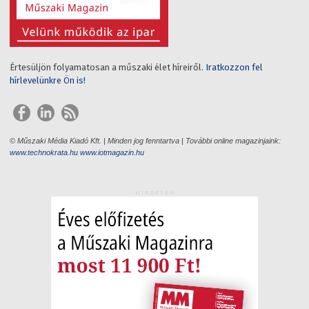
Értesüljön folyamatosan a műszaki élet híreiről.
Iratkozzon fel
hírlevelünkre Ön is!
© Műszaki Média Kiadó Kft. | Minden jog fenntartva | További online magazinjaink:
www.technokrata.hu
www.iotmagazin.hu
HIRDETÉS