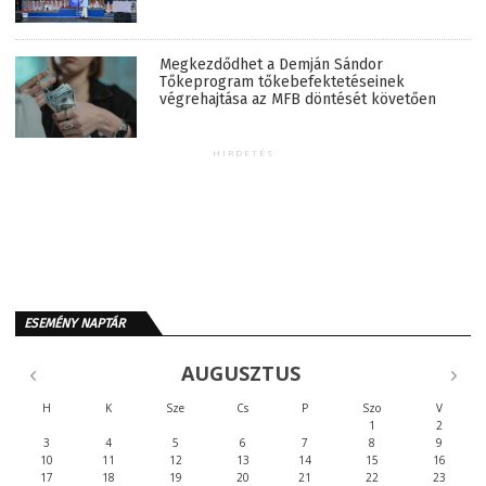
Megkezdődhet a Demján Sándor
Tőkeprogram tőkebefektetéseinek
végrehajtása az MFB döntését követően
HIRDETÉS
ESEMÉNY NAPTÁR
AUGUSZTUS
H
K
Sze
Cs
P
Szo
V
1
2
3
4
5
6
7
8
9
10
11
12
13
14
15
16
17
18
19
20
21
22
23