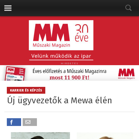
HIRDETÉS
KARRIER ÉS KÉPZÉS
Új ügyvezetők a Mewa élén