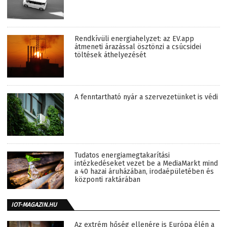
Rendkívüli energiahelyzet: az EV.app
átmeneti árazással ösztönzi a csúcsidei
töltések áthelyezését
A fenntartható nyár a szervezetünket is védi
Tudatos energiamegtakarítási
intézkedéseket vezet be a MediaMarkt mind
a 40 hazai áruházában, irodaépületében és
központi raktárában
IOT-MAGAZIN.HU
Az extrém hőség ellenére is Európa élén a