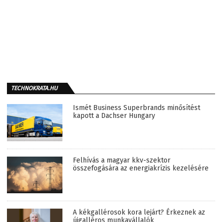
TECHNOKRATA.HU
Ismét Business Superbrands minősítést
kapott a Dachser Hungary
Felhívás a magyar kkv-szektor
összefogására az energiakrízis kezelésére
A kékgallérosok kora lejárt? Érkeznek az
újgalléros munkavállalók