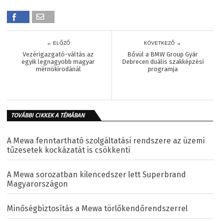
← ELŐZŐ
KÖVETKEZŐ →
Vezérigazgató-váltás az
Bővül a BMW Group Gyár
egyik legnagyobb magyar
Debrecen duális szakképzési
mérnökirodánál
programja
TOVÁBBI CIKKEK A TÉMÁBAN
A Mewa fenntartható szolgáltatási rendszere az üzemi
tűzesetek kockázatát is csökkenti
A Mewa sorozatban kilencedszer lett Superbrand
Magyarországon
Minőségbiztosítás a Mewa törlőkendőrendszerrel