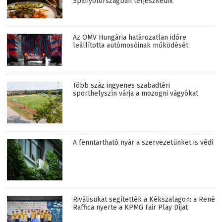
Spanyolországban terjeszkedik
Az OMV Hungária határozatlan időre
leállította autómosóinak működését
Több száz ingyenes szabadtéri
sporthelyszín várja a mozogni vágyókat
A fenntartható nyár a szervezetünket is védi
Riválisukat segítették a Kékszalagon: a René
Raffica nyerte a KPMG Fair Play Díjat