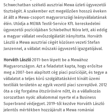
Schwechatban székelő ausztriai Mewa üzleti ügyvezetői
tisztségét. A szakember ezt megelőzően hosszú éveken
át állt a Mewa-csoport magyarországi leányvállalatának
élén. Utódja a MEWA Textil-Service Kft. kereskedelmi
ügyvezetői pozíciójában Schiebelhut Nóra lett, aki eddig
a magyar vállalat vevőszolgálatát irányította. Horváth
László a Mewa ausztriai cégét közösen vezeti Stefan
Janzennel, a vállalat műszaki ügyvezető igazgatójával.
Horváth László
2011-ben lépett be a Mewához
Magyarországon. Azt a feladatot kapta, hogy erősítse
meg a 2007-ben alapított cég piaci pozícióját, és tegye a
vállalatot a teljes körű szolgáltatásként kínált üzemi
textíliák területén az egyik vezető piaci szereplővé. 2012
óta a cég forgalma ötszörösére nőtt, és a vállalkozás
sorozatban nyolc alkalommal nyerte el a Business
Superbrand védjegyet. 2019-től kezdve Horváth László
jelentős mértékben hozzájárult a Mewa romániai