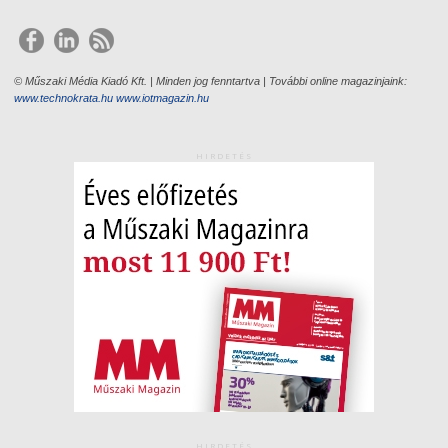
© Műszaki Média Kiadó Kft. | Minden jog fenntartva | További online magazinjaink:
www.technokrata.hu
www.iotmagazin.hu
HIRDETÉS
HIRDETÉS