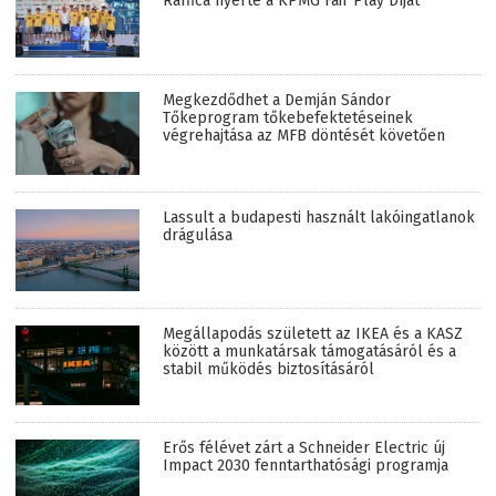
Raffica nyerte a KPMG Fair Play Díjat
Megkezdődhet a Demján Sándor
Tőkeprogram tőkebefektetéseinek
végrehajtása az MFB döntését követően
Lassult a budapesti használt lakóingatlanok
drágulása
Megállapodás született az IKEA és a KASZ
között a munkatársak támogatásáról és a
stabil működés biztosításáról
Erős félévet zárt a Schneider Electric új
Impact 2030 fenntarthatósági programja