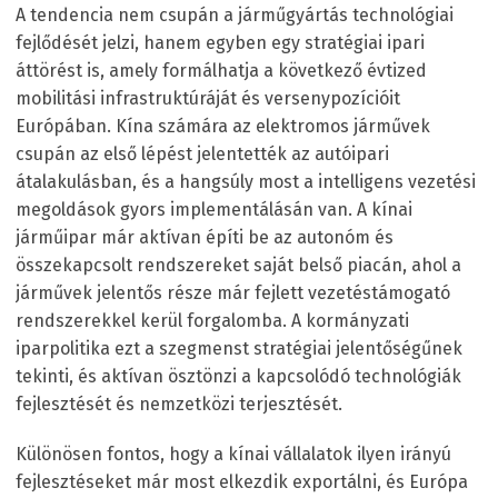
A tendencia nem csupán a járműgyártás technológiai
fejlődését jelzi, hanem egyben egy stratégiai ipari
áttörést is, amely formálhatja a következő évtized
mobilitási infrastruktúráját és versenypozícióit
Európában. Kína számára az elektromos járművek
csupán az első lépést jelentették az autóipari
átalakulásban, és a hangsúly most a intelligens vezetési
megoldások gyors implementálásán van. A kínai
járműipar már aktívan építi be az autonóm és
összekapcsolt rendszereket saját belső piacán, ahol a
járművek jelentős része már fejlett vezetéstámogató
rendszerekkel kerül forgalomba. A kormányzati
iparpolitika ezt a szegmenst stratégiai jelentőségűnek
tekinti, és aktívan ösztönzi a kapcsolódó technológiák
fejlesztését és nemzetközi terjesztését.
Különösen fontos, hogy a kínai vállalatok ilyen irányú
fejlesztéseket már most elkezdik exportálni, és Európa