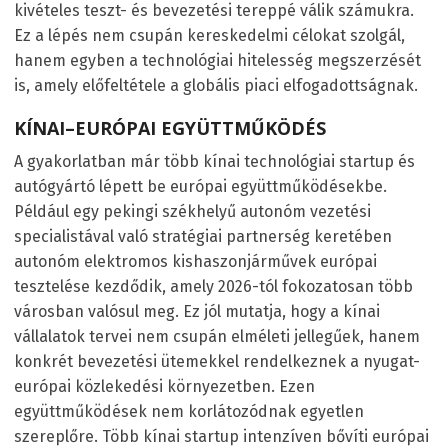
kivételes teszt- és bevezetési tereppé válik számukra.
Ez a lépés nem csupán kereskedelmi célokat szolgál,
hanem egyben a technológiai hitelesség megszerzését
is, amely előfeltétele a globális piaci elfogadottságnak.
KÍNAI–EURÓPAI EGYÜTTMŰKÖDÉS
A gyakorlatban már több kínai technológiai startup és
autógyártó lépett be európai együttműködésekbe.
Például egy pekingi székhelyű autonóm vezetési
specialistával való stratégiai partnerség keretében
autonóm elektromos kishaszonjárművek európai
tesztelése kezdődik, amely 2026-tól fokozatosan több
városban valósul meg. Ez jól mutatja, hogy a kínai
vállalatok tervei nem csupán elméleti jellegűek, hanem
konkrét bevezetési ütemekkel rendelkeznek a nyugat-
európai közlekedési környezetben. Ezen
együttműködések nem korlátozódnak egyetlen
szereplőre. Több kínai startup intenzíven bővíti európai