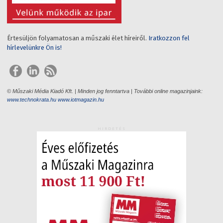
Értesüljön folyamatosan a műszaki élet híreiről.
Iratkozzon fel
hírlevelünkre Ön is!
© Műszaki Média Kiadó Kft. | Minden jog fenntartva | További online magazinjaink:
www.technokrata.hu
www.iotmagazin.hu
HIRDETÉS