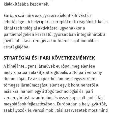
kialakításába kezdenek.
Európa számára ez egyszerre jelent kihívást és
lehetőséget. A helyi ipari szereplőknek reagálniuk kell a
kínai technológiai aktivitásra, ugyanakkor a
partnerségeken keresztül gyorsabban integrálhatók a
jövő mobilitási trendjei a kontinens saját mobilitási
stratégiájába.
STRATÉGIAI ÉS IPARI KÖVETKEZMÉNYEK
A kínai intelligens járművek európai megjelenése
mélyrehatóan alakítja át a globális autóipari verseny
dinamikáját. Ez az exporthullám nem egyszerűen
tömeges járműmozgást jelent egyik kontinensről a
másikra, hanem egy átfogó technológiai és ipari
versenyfutást az autonóm és összekapcsolt mobilitási
megoldások fejlesztésében. Európában a helyi gyártók,
szabályozók és városi mobilitási szervezetek most mind