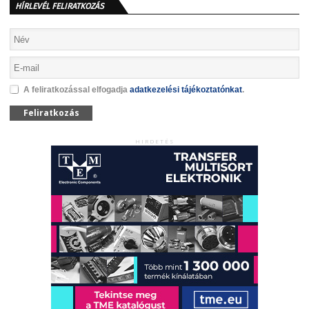
HÍRLEVÉL FELIRATKOZÁS
A feliratkozással elfogadja
adatkezelési tájékoztatónkat
.
Feliratkozás
HIRDETÉS