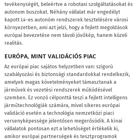
tevékenységét, beleértve a robotaxi szolgáltatásokat és
autonom buszokat. Néhány vállalat már engedélyt
kapott L4-es autonóm rendszerek tesztelésére városi
környezetben, ami azt jelzi, hogy a fejlett megoldások
európai bevezetése nem távoli jövőkép, hanem közeli
realitás.
EURÓPA, MINT VALIDÁCIÓS PIAC
Az európai piac sajátos helyzetben van: szigorú
szabályozási és biztonsági standardokkal rendelkezik,
amelyek magas követelményeket támasztanak a
járművek és vezetési rendszerek működésével
szemben. Ez vonzó célponttá teszi a fejlett intelligens
járműtechnológiák számára, mivel sikeres európai
validáció esetén a technológia nemzetközi piaci
versenyképessége jelentősen megerősödik. A kínai
vállalatok pontosan ezt a lehetőséget értékelik ki,
amikor európai partnerségek és tesztprogramok