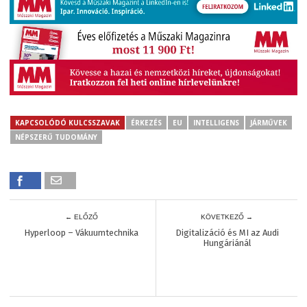
KAPCSOLÓDÓ KULCSSZAVAK
ÉRKEZÉS
EU
INTELLIGENS
JÁRMŰVEK
NÉPSZERŰ TUDOMÁNY
← ELŐZŐ
KÖVETKEZŐ →
Hyperloop – Vákuumtechnika
Digitalizáció és MI az Audi
Hungáriánál