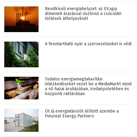
Rendkívüli energiahelyzet: az EV.app
átmeneti árazással ösztönzi a csúcsidei
töltések áthelyezését
A fenntartható nyár a szervezetünket is védi
Tudatos energiamegtakarítási
intézkedéseket vezet be a MediaMarkt mind
a 40 hazai áruházában, irodaépületében és
központi raktárában
Öt új energiatárolót állított üzembe a
Futureal Energy Partners