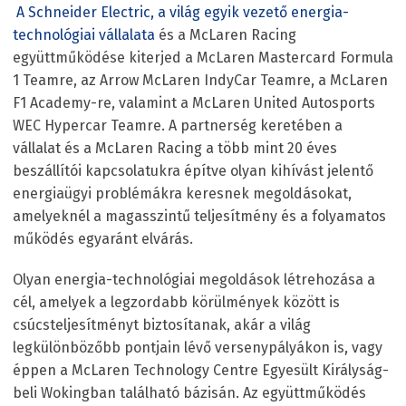
A Schneider Electric, a világ egyik vezető energia-
technológiai vállalata
és a McLaren Racing
együttműködése kiterjed a McLaren Mastercard Formula
1 Teamre, az Arrow McLaren IndyCar Teamre, a McLaren
F1 Academy-re, valamint a McLaren United Autosports
WEC Hypercar Teamre. A partnerség keretében a
vállalat és a McLaren Racing a több mint 20 éves
beszállítói kapcsolatukra építve olyan kihívást jelentő
energiaügyi problémákra keresnek megoldásokat,
amelyeknél a magasszintű teljesítmény és a folyamatos
működés egyaránt elvárás.
Olyan energia-technológiai megoldások létrehozása a
cél, amelyek a legzordabb körülmények között is
csúcsteljesítményt biztosítanak, akár a világ
legkülönbözőbb pontjain lévő versenypályákon is, vagy
éppen a McLaren Technology Centre Egyesült Királyság-
beli Wokingban található bázisán. Az együttműködés