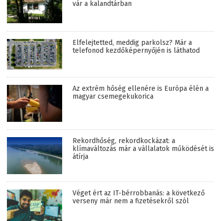
vár a kalandtárban
Elfelejtetted, meddig parkolsz? Már a
telefonod kezdőképernyőjén is láthatod
Az extrém hőség ellenére is Európa élén a
magyar csemegekukorica
Rekordhőség, rekordkockázat: a
klímaváltozás már a vállalatok működését is
átírja
Véget ért az IT-bérrobbanás: a következő
verseny már nem a fizetésekről szól