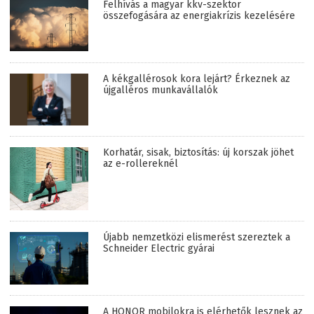
Felhívás a magyar kkv-szektor
összefogására az energiakrízis kezelésére
A kékgallérosok kora lejárt? Érkeznek az
újgalléros munkavállalók
Korhatár, sisak, biztosítás: új korszak jöhet
az e-rollereknél
Újabb nemzetközi elismerést szereztek a
Schneider Electric gyárai
A HONOR mobilokra is elérhetők lesznek az