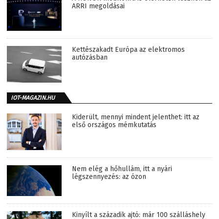
ARRI megoldásai
Kettészakadt Európa az elektromos
autózásban
IOT-MAGAZIN.HU
Kiderült, mennyi mindent jelenthet: itt az
első országos mémkutatás
Nem elég a hőhullám, itt a nyári
légszennyezés: az ózon
Kinyílt a századik ajtó: már 100 szálláshely