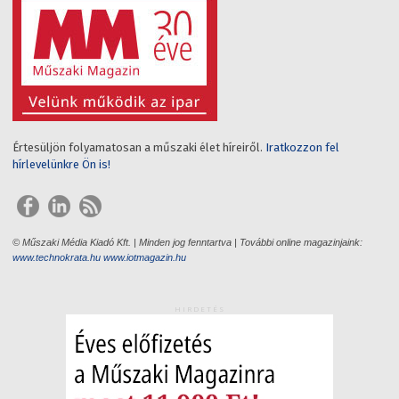
Értesüljön folyamatosan a műszaki élet híreiről.
Iratkozzon fel
hírlevelünkre Ön is!
© Műszaki Média Kiadó Kft. | Minden jog fenntartva | További online magazinjaink:
www.technokrata.hu
www.iotmagazin.hu
HIRDETÉS