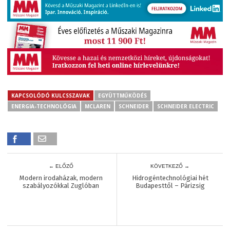
KAPCSOLÓDÓ KULCSSZAVAK
EGYÜTTMŰKÖDÉS
ENERGIA-TECHNOLÓGIA
MCLAREN
SCHNEIDER
SCHNEIDER ELECTRIC
← ELŐZŐ
KÖVETKEZŐ →
Modern irodaházak, modern
Hidrogéntechnológiai hét
szabályozókkal Zuglóban
Budapesttől – Párizsig