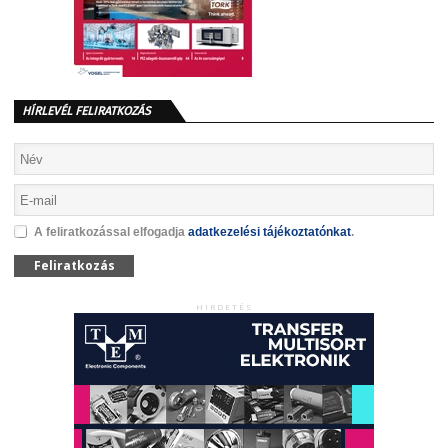
HÍRLEVÉL FELIRATKOZÁS
A feliratkozással elfogadja
adatkezelési tájékoztatónkat
.
Feliratkozás
HIRDETÉS