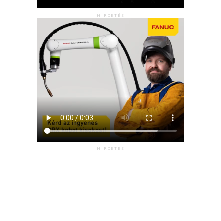
HIRDETÉS
HIRDETÉS