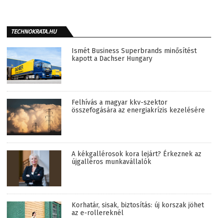
TECHNOKRATA.HU
Ismét Business Superbrands minősítést
kapott a Dachser Hungary
Felhívás a magyar kkv-szektor
összefogására az energiakrízis kezelésére
A kékgallérosok kora lejárt? Érkeznek az
újgalléros munkavállalók
Korhatár, sisak, biztosítás: új korszak jöhet
az e-rollereknél