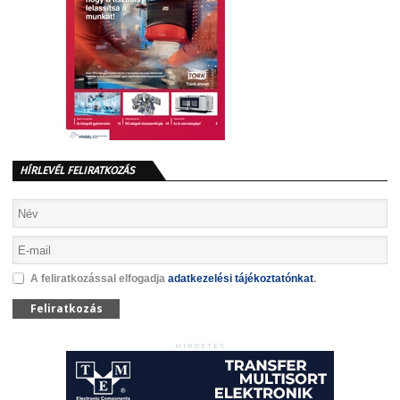
HÍRLEVÉL FELIRATKOZÁS
A feliratkozással elfogadja
adatkezelési tájékoztatónkat
.
Feliratkozás
HIRDETÉS