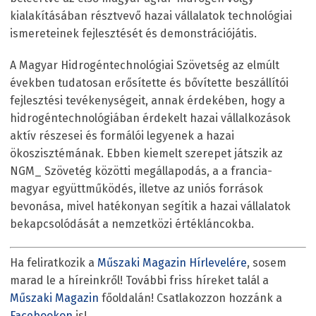
kialakításában résztvevő hazai vállalatok technológiai
ismereteinek fejlesztését és demonstrációjátis.
A Magyar Hidrogéntechnológiai Szövetség az elmúlt
években tudatosan erősítette és bővítette beszállítói
fejlesztési tevékenységeit, annak érdekében, hogy a
hidrogéntechnológiában érdekelt hazai vállalkozások
aktív részesei és formálói legyenek a hazai
ökoszisztémának. Ebben kiemelt szerepet játszik az
NGM_ Szövetég közötti megállapodás, a a francia-
magyar együttműködés, illetve az uniós források
bevonása, mivel hatékonyan segítik a hazai vállalatok
bekapcsolódását a nemzetközi értékláncokba.
Ha feliratkozik a
Műszaki Magazin Hírlevelére
, sosem
marad le a híreinkről! További friss híreket talál a
Műszaki Magazin
főoldalán! Csatlakozzon hozzánk a
Facebookon
is!