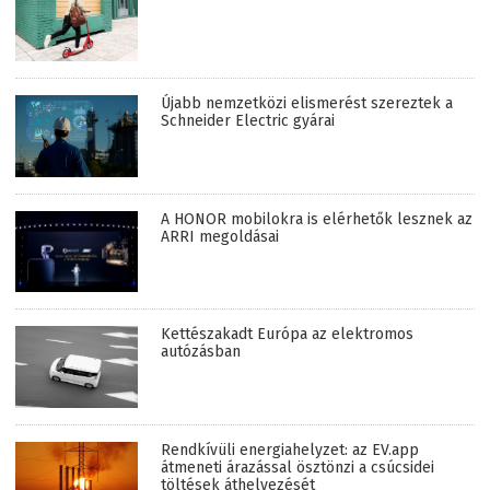
Újabb nemzetközi elismerést szereztek a
Schneider Electric gyárai
A HONOR mobilokra is elérhetők lesznek az
ARRI megoldásai
Kettészakadt Európa az elektromos
autózásban
Rendkívüli energiahelyzet: az EV.app
átmeneti árazással ösztönzi a csúcsidei
töltések áthelyezését