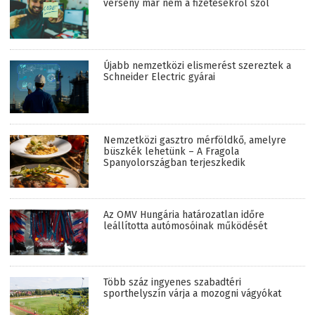
verseny már nem a fizetésekről szól
Újabb nemzetközi elismerést szereztek a
Schneider Electric gyárai
Nemzetközi gasztro mérföldkő, amelyre
büszkék lehetünk – A Fragola
Spanyolországban terjeszkedik
Az OMV Hungária határozatlan időre
leállította autómosóinak működését
Több száz ingyenes szabadtéri
sporthelyszín várja a mozogni vágyókat