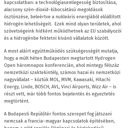
kapcsolatban: a technológiasemlegesség biztosítása,
alacsony szén-dioxid-kibocsátású megoldások
ösztönzése, beleértve a nukleáris energiából előállított
hidrogén lehetőségeit. Ezek mind olyan területek, ahol
szövetségeink hídként működhetnek az EU szabályozói
és a hidrogénbe fektetni kívánó vállalatok között.
A most aláírt együttműködés szükségességét mutatja,
hogy a múlt héten Budapesten megtartott Hydrogen
Open háromnapos konferencián, ahol mintegy félszáz
nemzetközi szaktekintély, számos hazai és nemzetközi
nagyvállalat – köztük MOL, MVM, Kawasaki, Hitachi
Energy, Linde, BOSCH, AVL, Vinci Airports, Wizz Air – is
részt vett, már több fontos bejelentés és egyeztetés
megtörtént.
A Budapesti Repülőtér fontos szerepet fog játszani
nemcsak a francia–magyar kapcsolatok építésében,