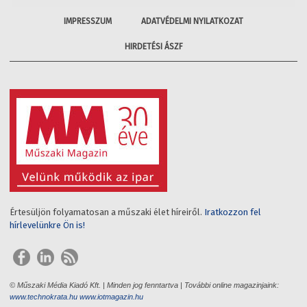
IMPRESSZUM
ADATVÉDELMI NYILATKOZAT
HIRDETÉSI ÁSZF
Értesüljön folyamatosan a műszaki élet híreiről.
Iratkozzon fel
hírlevelünkre Ön is!
© Műszaki Média Kiadó Kft. | Minden jog fenntartva | További online magazinjaink:
www.technokrata.hu
www.iotmagazin.hu