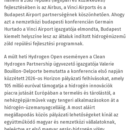
hanem a zöld repülés (légiipari és közlekedési)
fejlesztésében is az Airbus, a Vinci Airports és a
Budapest Airport partnerségének köszönhetően. Ahogy
azt a nemzetközi budapesti konferencián Germain
Hurtado a Vinci Airport igazgatója elmondta, Budapest
kiemelt helyszíne lesz az általuk indított hidrogénüzemű
zöld repülési fejlesztési programnak.
A múlt heti Hydrogen Open eseményen a Clean
Hydrogen Partnership ügyvezető igazgatója Valerie
Bouillon-Delporte bemutatta a konferencia első napján
közzétett 2026-os Horizon pályázati felhívásokat, amely
105 millió euróval támogatja a hidrogén innovációk
piacra jutását Európában a termelés és tárolástól, a
nehézgépjárművek vagy tengeri alkalmazásokon át a
hidrogén-üzemanyagcelláiig. A most aláírt
megállapodás közös pályázati lehetőségeket kínál az
együttműködő magyar és nemzetközi vállalatoknak,
beleértve az első magyar agrár-hidrogén völgy