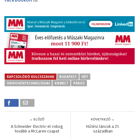
KAPCSOLÓDÓ KULCSSZAVAK
BUDAPEST
HÉT
HIDROGÉNTECHNOLÓGIAI
KIEMELT
PÁRIZS
← ELŐZŐ
KÖVETKEZŐ →
A Schneider Electric-el robog
Hűtési láncok a 21.
tovább a McLaren csapat
században