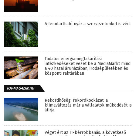
A fenntartható nyár a szervezetünket is védi
Tudatos energiamegtakarítási
intézkedéseket vezet be a MediaMarkt mind
a 40 hazai áruházában, irodaépületében és
központi raktárában
IOT-MAGAZIN.HU
Rekordhőség, rekordkockázat: a
klímaváltozás már a vállalatok működését is
átírja
Véget ért az IT-bérrobbanás: a következő