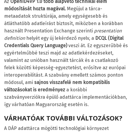
Az
OpenID4VP 1.0 több alapvető technikai elem
módosítását hozta magával.
Megújul a tárca-
metaadatok struktúrája, amely egységesebb és
átláthatóbb adatleírást biztosít, miközben a korábban
használt Presentation Exchange szerinti
presentation
definition
helyét egy új lekérdező nyelv, a
DCQL (Digital
Credentials Query Language)
veszi át. Ez egyszerűbbé és
egyértelműbbé teszi majd az adatlekérdezéseket,
valamint az unióban használt tárcák és a csatlakozó
felek közötti képesség-egyeztetést, erősítve az európai
interoperabilitást. A szabvány emellett számos ponton
módosul, ami
sajnos visszafelé nem kompatibilis
változásokat is eredményez
a korábbi
szabványverziókra épülő adattárca implementációkban,
így várhatóan Magyarország esetén is.
VÁRHATÓAK TOVÁBBI VÁLTOZÁSOK?
A DÁP adattárca mögötti technológiai környezet