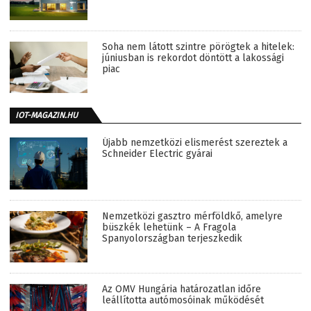
Soha nem látott szintre pörögtek a hitelek:
júniusban is rekordot döntött a lakossági
piac
IOT-MAGAZIN.HU
Újabb nemzetközi elismerést szereztek a
Schneider Electric gyárai
Nemzetközi gasztro mérföldkő, amelyre
büszkék lehetünk – A Fragola
Spanyolországban terjeszkedik
Az OMV Hungária határozatlan időre
leállította autómosóinak működését