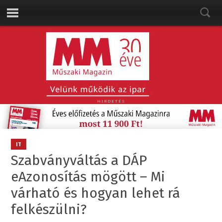
HIRDETÉS
IT
Szabványváltás a DÁP
eAzonosítás mögött – Mi
várható és hogyan lehet rá
felkészülni?