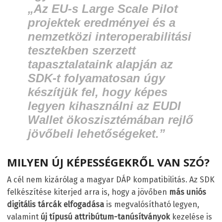
„Az EU-s Large Scale Pilot
projektek eredményei és a
nemzetközi interoperabilitási
tesztekben szerzett
tapasztalataink alapján az
SDK-t folyamatosan úgy
készítjük fel, hogy képes
legyen kihasználni az EUDI
Wallet ökoszisztémában rejlő
jövőbeli lehetőségeket.”
MILYEN ÚJ KÉPESSÉGEKRŐL VAN SZÓ?
A cél nem kizárólag a magyar DÁP kompatibilitás. Az SDK
felkészítése kiterjed arra is, hogy a jövőben
más uniós
digitális tárcák elfogadása
is megvalósítható legyen,
valamint
új típusú
attribútum-tanúsítványok
kezelése is