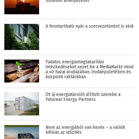
töltések áthelyezését
A fenntartható nyár a szervezetünket is védi
Tudatos energiamegtakarítási
intézkedéseket vezet be a MediaMarkt mind
a 40 hazai áruházában, irodaépületében és
központi raktárában
Öt új energiatárolót állított üzembe a
Futureal Energy Partners
Nem az energiából van kevés – a valódi
kihívás az időzítés