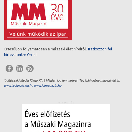
Értesüljön folyamatosan a műszaki élet híreiről.
Iratkozzon fel
hírlevelünkre Ön is!
© Műszaki Média Kiadó Kft. | Minden jog fenntartva | További online magazinjaink:
www.technokrata.hu
www.iotmagazin.hu
HIRDETÉS