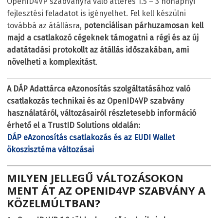
OpenID4VP szabványra való áttérés 1.5 – 3 hónapnyi
fejlesztési feladatot is igényelhet. Fel kell készülni
továbbá az átállásra,
potenciálisan párhuzamosan kell
majd a csatlakozó cégeknek támogatni a régi és az új
adatátadási protokollt az átállás időszakában, ami
növelheti a komplexitást
.
A DÁP Adattárca eAzonosítás szolgáltatásához való
csatlakozás technikai és az OpenID4VP szabvány
használatáról, változásairól részletesebb információ
érhető el a TrustID Solutions oldalán:
DÁP eAzonosítás csatlakozás és az EUDI Wallet
ökoszisztéma változásai
MILYEN JELLEGŰ VÁLTOZÁSOKON
MENT ÁT AZ OPENID4VP SZABVÁNY A
KÖZELMÚLTBAN?