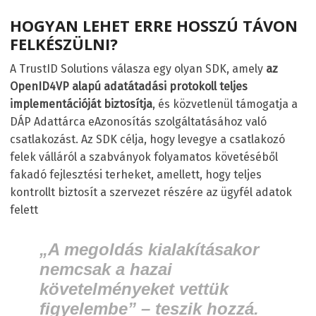
HOGYAN LEHET ERRE HOSSZÚ TÁVON
FELKÉSZÜLNI?
A TrustID Solutions válasza egy olyan SDK, amely
az
OpenID4VP alapú adatátadási protokoll teljes
implementációját biztosítja
, és közvetlenül támogatja a
DÁP Adattárca eAzonosítás szolgáltatásához való
csatlakozást. Az SDK célja, hogy levegye a csatlakozó
felek válláról a szabványok folyamatos követéséből
fakadó fejlesztési terheket, amellett, hogy teljes
kontrollt biztosít a szervezet részére az ügyfél adatok
felett
„A megoldás kialakításakor
nemcsak a hazai
követelményeket vettük
figyelembe” – teszik hozzá.