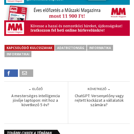
KAPCSOLÓDÓ KULCSSZAVAK
ADATBIZTONSÁG
INFORMATIKA
INFORMATIKAI
← ELŐZŐ
KÖVETKEZŐ →
A mesterséges intelligencia
ChatGPT: Versenyelőny vagy
jövője laptopon: mit hoz a
rejtett kockázat a vállalatok
következő 5 év?
számára?
TOVÁBBI CIKKEK A TÉMÁBAN