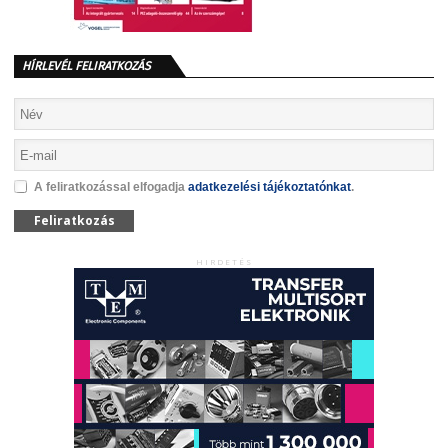
HÍRLEVÉL FELIRATKOZÁS
A feliratkozással elfogadja
adatkezelési tájékoztatónkat
.
Feliratkozás
HIRDETÉS