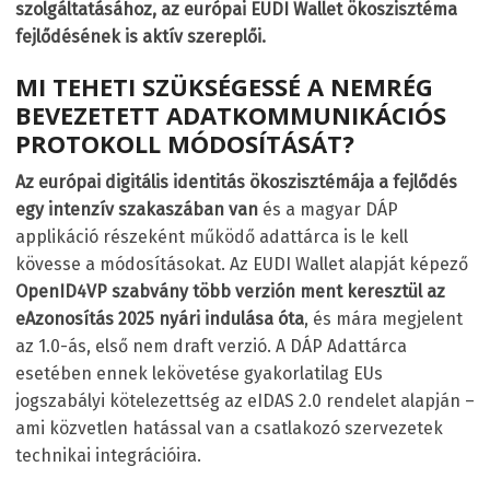
szolgáltatásához, az európai EUDI Wallet ökoszisztéma
fejlődésének is aktív szereplői.
MI TEHETI SZÜKSÉGESSÉ A NEMRÉG
BEVEZETETT ADATKOMMUNIKÁCIÓS
PROTOKOLL MÓDOSÍTÁSÁT?
Az európai digitális identitás ökoszisztémája a fejlődés
egy intenzív szakaszában van
és a magyar DÁP
applikáció részeként működő adattárca is le kell
kövesse a módosításokat. Az EUDI Wallet alapját képező
OpenID4VP szabvány több verzión ment keresztül az
eAzonosítás 2025 nyári indulása óta
, és mára megjelent
az 1.0-ás, első nem draft verzió. A DÁP Adattárca
esetében ennek lekövetése gyakorlatilag EUs
jogszabályi kötelezettség az eIDAS 2.0 rendelet alapján –
ami közvetlen hatással van a csatlakozó szervezetek
technikai integrációira.