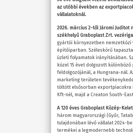
az utóbbi években az exportpiaco
vállalatoknál.
2026. március 2-től Járomi Juditot 
székhelyű Graboplast Zrt. vezérig
gyártói környezetben nemzetközi v
építőiparban. Széleskörű tapaszta
üzleti folyamatok irányításában. 
közel 15 évet dolgozott különböz
feldolgozójánál, a Hungrana-nál. A
marketing területen tevékenykedet
töltött elsősorban exportpiacokra 
Kft-nél, majd a Creaton South-East
A 120 éves Graboplast Közép-Kelet 
három magyarországi (Győr, Tatab
tulajdonában lévő vállalat 2024-ben
termékei a legmodernebb technoló