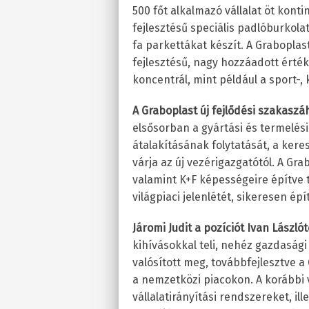
500 főt alkalmazó vállalat öt kont
fejlesztésű speciális padlóburkol
fa parkettákat készít. A Graboplast
fejlesztésű, nagy hozzáadott érté
koncentrál, mint például a sport-, 
A Graboplast új fejlődési szakaszá
elsősorban a gyártási és termelé
átalakításának folytatását, a kere
várja az új vezérigazgatótól. A Gra
valamint K+F képességeire építve 
világpiaci jelenlétét, sikeresen ép
Járomi Judit a pozíciót Ivan Lászlót
kihívásokkal teli, nehéz gazdaság
valósított meg, továbbfejlesztve
a nemzetközi piacokon. A korábbi 
vállalatirányítási rendszereket, i