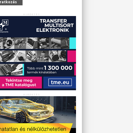
iratkozás
HIRDETÉS
HIRDETÉS