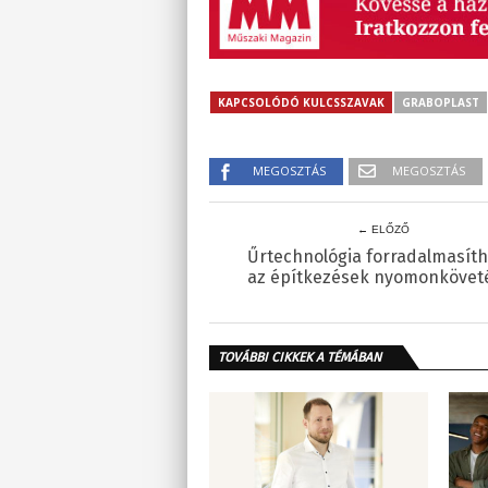
KAPCSOLÓDÓ KULCSSZAVAK
GRABOPLAST
MEGOSZTÁS
MEGOSZTÁS
← ELŐZŐ
Űrtechnológia forradalmasíth
az építkezések nyomonkövet
TOVÁBBI CIKKEK A TÉMÁBAN