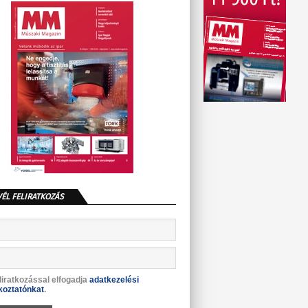
VÉL FELIRATKOZÁS
liratkozással elfogadja
adatkezelési
koztatónkat
.