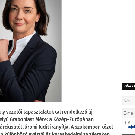
HÍRLE
ly vezetői tapasztalatokkal rendelkező új
helyű Graboplast élére: a Közép-Európában
A fe
ciusától Járomi Judit irányítja. A szakember közel
tájé
n különböző gyártói és kereskedelmi területeken,