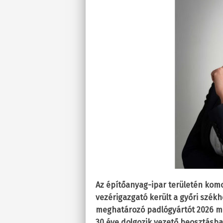
Az építőanyag-ipar területén komo
vezérigazgató került a győri szék
meghatározó padlógyártót 2026 már
30 éve dolgozik vezető beosztásba