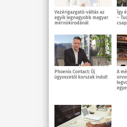
Vezérigazgató-váltás az
Így 
egyik legnagyobb magyar
– Tud
mérnökirodánál
csa
Phoenix Contact: Új
A mé
ügyvezetői korszak indul!
orvos
legv
egye