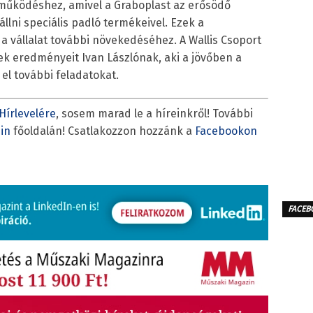
 működéshez, amivel a Graboplast az erősödő
llni speciális padló termékeivel. Ezek a
 a vállalat további növekedéséhez. A Wallis Csoport
ek eredményeit Ivan Lászlónak, aki a jövőben a
 el további feladatokat.
Hírlevelére
, sosem marad le a híreinkről! További
in
főoldalán! Csatlakozzon hozzánk a
Facebookon
FACEB