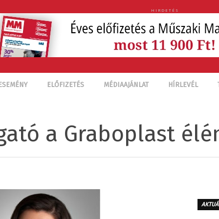
HIRDETÉS
ESEMÉNY
ELŐFIZETÉS
MÉDIAAJÁNLAT
HÍRLEVÉL
gató a Graboplast élé
AKTUÁ