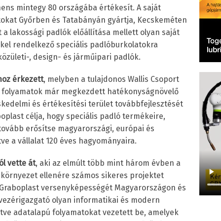
inens mintegy 80 országába értékesít. A saját
atokat Győrben és Tatabányán gyártja, Kecskeméten
 a lakossági padlók előállítása mellett olyan saját
kkel rendelkező speciális padlóburkolatokra
közületi-, design- és járműipari padlók.
hoz érkezett
, melyben a tulajdonos Wallis Csoport
si folyamatok már megkezdett hatékonyságnövelő
skedelmi és értékesítési terület továbbfejlesztését
boplast célja, hogy speciális padló termékeire,
tovább erősítse magyarországi, európai és
ítve a vállalat 120 éves hagyományaira.
ól vette át
, aki az elmúlt több mint három évben a
i környezet ellenére számos sikeres projektet
 a Graboplast versenyképességét Magyarországon és
vezérigazgató olyan informatikai és modern
lletve adatalapú folyamatokat vezetett be, amelyek