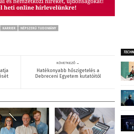
KARRIER
NÉPSZERŰ TUDOMÁNY
TECHN
KÖVETKEZŐ →
atja
Hatékonyabb hőszigetelés a
ését
Debreceni Egyetem kutatóitól