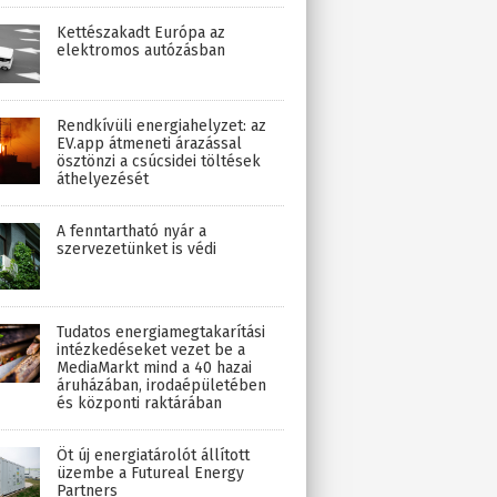
Kettészakadt Európa az
elektromos autózásban
Rendkívüli energiahelyzet: az
EV.app átmeneti árazással
ösztönzi a csúcsidei töltések
áthelyezését
A fenntartható nyár a
szervezetünket is védi
Tudatos energiamegtakarítási
intézkedéseket vezet be a
MediaMarkt mind a 40 hazai
áruházában, irodaépületében
és központi raktárában
Öt új energiatárolót állított
üzembe a Futureal Energy
Partners