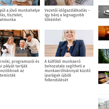
épül a jövő munkahelye
Vezetői időgazdálkodás –
ás, tisztelet,
így bánj a legnagyobb
patmunka
tőkéddel
rnöki, programozói és
A külföldi munkaerő
i pályát tartják
behozatala segítheti a
onzóbbnak az
munkaerőhiánnyal küzdő
temisták
iparágak újbóli
fellendülését