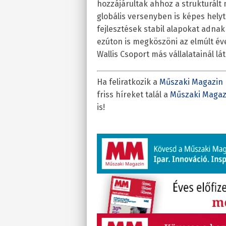
hozzájárultak ahhoz a strukturált
globális versenyben is képes helytá
fejlesztések stabil alapokat adnak
ezúton is megköszöni az elmúlt év
Wallis Csoport más vállalatainál lát
Ha feliratkozik a
Műszaki Magazin 
friss híreket talál a
Műszaki Magaz
is!