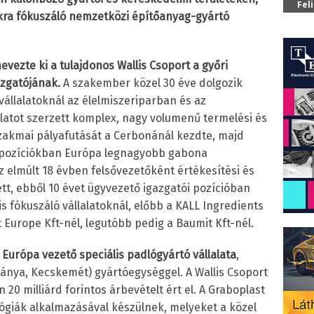
Fel
kra fókuszáló nemzetközi építőanyag-gyártó
nevezte ki a tulajdonos Wallis Csoport a győri
azgatójának.
A szakember közel 30 éve dolgozik
állalatoknál az élelmiszeriparban és az
latot szerzett komplex, nagy volumenű termelési és
Szakmai pályafutását a Cerbonánál kezdte, majd
ő pozíciókban Európa legnagyobb gabona
z elmúlt 18 évben felsővezetőként értékesítési és
t, ebből 10 évet ügyvezető igazgatói pozícióban
is fókuszáló vállalatoknál, előbb a KALL Ingredients
 Europe Kft-nél, legutóbb pedig a Baumit Kft-nél.
Európa vezető speciális padlógyártó vállalata
,
ánya, Kecskemét) gyártóegységgel. A Wallis Csoport
 20 milliárd forintos árbevételt ért el. A Graboplast
giák alkalmazásával készülnek, melyeket a közel