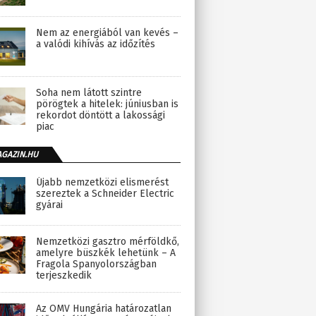
Nem az energiából van kevés –
a valódi kihívás az időzítés
Soha nem látott szintre
pörögtek a hitelek: júniusban is
rekordot döntött a lakossági
piac
AGAZIN.HU
Újabb nemzetközi elismerést
szereztek a Schneider Electric
gyárai
Nemzetközi gasztro mérföldkő,
amelyre büszkék lehetünk – A
Fragola Spanyolországban
terjeszkedik
Az OMV Hungária határozatlan