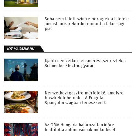
Soha nem látott szintre pörögtek a hitelek:
júniusban is rekordot döntött a lakossági
piac
IOT-MAGAZIN.HU
Újabb nemzetközi elismerést szereztek a
Schneider Electric gyárai
Nemzetközi gasztro mérföldkő, amelyre
büszkék lehetünk – A Fragola
Spanyolországban terjeszkedik
Az OMV Hungária határozatlan időre
leállította autómosóinak működését