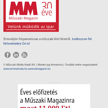
Értesüljön folyamatosan a műszaki élet híreiről.
Iratkozzon fel
hírlevelünkre Ön is!
© Műszaki Média Kiadó Kft. | Minden jog fenntartva | További online magazinjaink:
www.technokrata.hu
www.iotmagazin.hu
HIRDETÉS