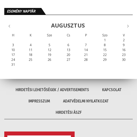
ESEMÉNY NAPTÁR
AUGUSZTUS
H
K
Sze
Cs
P
Szo
V
1
2
3
4
5
6
7
8
9
10
11
12
13
14
15
16
17
18
19
20
21
22
23
24
25
26
27
28
29
30
31
HIRDETÉSI LEHETŐSÉGEK / ADVERTISEMENTS
KAPCSOLAT
IMPRESSZUM
ADATVÉDELMI NYILATKOZAT
HIRDETÉSI ÁSZF