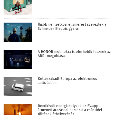
Újabb nemzetközi elismerést szereztek a
Schneider Electric gyárai
A HONOR mobilokra is elérhetők lesznek az
ARRI megoldásai
Kettészakadt Európa az elektromos
autózásban
Rendkívüli energiahelyzet: az EV.app
átmeneti árazással ösztönzi a csúcsidei
töltések áthelyezését