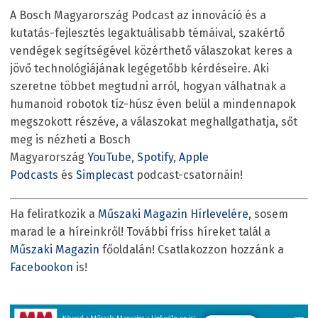
A Bosch Magyarország Podcast az innováció és a
kutatás-fejlesztés legaktuálisabb témáival, szakértő
vendégek segítségével közérthető válaszokat keres a
jövő technológiájának legégetőbb kérdéseire. Aki
szeretne többet megtudni arról, hogyan válhatnak a
humanoid robotok tíz-húsz éven belül a mindennapok
megszokott részéve, a válaszokat meghallgathatja, sőt
meg is nézheti a Bosch
Magyarország
YouTube
,
Spotify
,
Apple
Podcasts
és
Simplecast
podcast-csatornáin!
Ha feliratkozik a
Műszaki Magazin Hírlevelére
, sosem
marad le a híreinkről! További friss híreket talál a
Műszaki Magazin
főoldalán! Csatlakozzon hozzánk a
Facebookon
is!