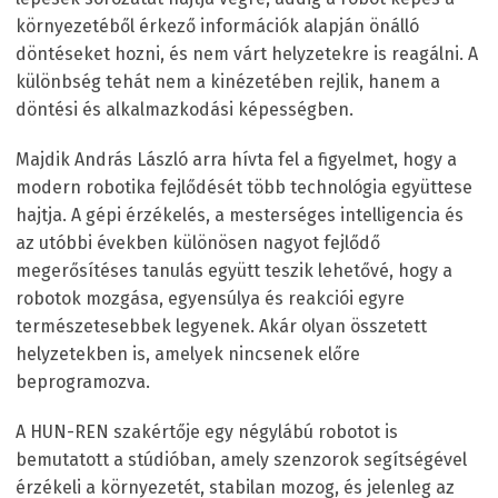
környezetéből érkező információk alapján önálló
döntéseket hozni, és nem várt helyzetekre is reagálni. A
különbség tehát nem a kinézetében rejlik, hanem a
döntési és alkalmazkodási képességben.
Majdik András László arra hívta fel a figyelmet, hogy a
modern robotika fejlődését több technológia együttese
hajtja. A gépi érzékelés, a mesterséges intelligencia és
az utóbbi években különösen nagyot fejlődő
megerősítéses tanulás együtt teszik lehetővé, hogy a
robotok mozgása, egyensúlya és reakciói egyre
természetesebbek legyenek. Akár olyan összetett
helyzetekben is, amelyek nincsenek előre
beprogramozva.
A HUN-REN szakértője egy négylábú robotot is
bemutatott a stúdióban, amely szenzorok segítségével
érzékeli a környezetét, stabilan mozog, és jelenleg az