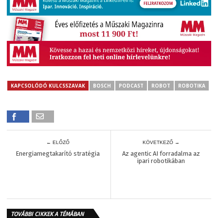
KAPCSOLÓDÓ KULCSSZAVAK
BOSCH
PODCAST
ROBOT
ROBOTIKA
← ELŐZŐ
KÖVETKEZŐ →
Energiamegtakarító stratégia
Az agentic AI forradalma az
ipari robotikában
TOVÁBBI CIKKEK A TÉMÁBAN