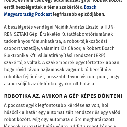
robot, és nem csak egy automatizált gép? Többek között
erről beszélgettek a téma szakértői a
Bosch
Magyarország Podcast
legfrissebb epizódjában.
A beszélgetés vendégei Majdik András László, a HUN-
REN SZTAKI Gépi Érzékelés Kutatólaboratóriumának
tudományos főmunkatársa, a robot-tájékozódási
csoport vezetője, valamint Kis Gábor, a Robert Bosch
Elektronika Kft. vállalatirányítási rendszer (ERP)
szakértője voltak. A szakemberek egyetértettek abban,
hogy rövid távon hajlamosak vagyunk túlbecsülni a
robotika fejlődését, hosszabb távon viszont pont, hogy
alábecsüljük az életünkre gyakorolt hatását.
ROBOTIKA AZ, AMIKOR A GÉP KÉPES DÖNTENI
A podcast egyik legfontosabb kérdése az volt, hol
húzódik a határ egy automatizált rendszer és egy valódi
robot között. Míg egy automata előre meghatározott
lépések sorozatát hajtja végre, addig a robot képes a