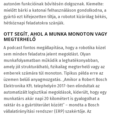
autonóm funkcióinak bővítésén dolgoznak. Kiemelte:
mielőtt bárki a katonai felhasználáson gondolkodna, a
gyártó ezt kifejezetten tiltja, a robotot kizárólag békés,
hétköznapi feladatokra szánják.
OTT SEGÍT, AHOL A MUNKA MONOTON VAGY
MEGTERHELŐ
A podcast fontos megállapítása, hogy a robotika közel
sem minden feladatra jelent megoldást. Olyan
munkafolyamatban működik a leghatékonyabban,
amely jól strukturálható, fizikailag megterhelő vagy az
emberek számára túl monoton. Tipikus példa erre az
üzemen belüli anyagmozgatás. „Amikor a Robert Bosch
Elektronika Kft. telephelyén 2017-ben elindultak az
automatizált logisztikai megoldások, kiderült, hogy egy
munkatárs akár napi 20 kilométert is gyalogolhat a
raktár és a gyártóterület között” – mondta a Bosch
vállalatirányítási rendszer (ERP) szakértője. Az