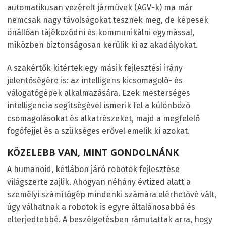
automatikusan vezérelt járművek (AGV-k) ma már
nemcsak nagy távolságokat tesznek meg, de képesek
önállóan tájékozódni és kommunikálni egymással,
miközben biztonságosan kerülik ki az akadályokat.
A szakértők kitértek egy másik fejlesztési irány
jelentőségére is: az intelligens kicsomagoló- és
válogatógépek alkalmazására. Ezek mesterséges
intelligencia segítségével ismerik fel a különböző
csomagolásokat és alkatrészeket, majd a megfelelő
fogófejjel és a szükséges erővel emelik ki azokat.
KÖZELEBB VAN, MINT GONDOLNÁNK
A humanoid, kétlábon járó robotok fejlesztése
világszerte zajlik. Ahogyan néhány évtized alatt a
személyi számítógép mindenki számára elérhetővé vált,
úgy válhatnak a robotok is egyre általánosabbá és
elterjedtebbé. A beszélgetésben rámutattak arra, hogy