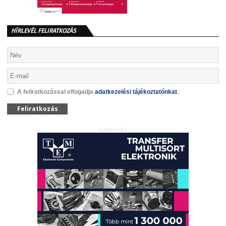
HÍRLEVÉL FELIRATKOZÁS
A feliratkozással elfogadja
adatkezelési tájékoztatónkat
.
Feliratkozás
HIRDETÉS