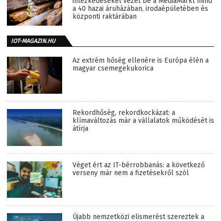
intézkedéseket vezet be a MediaMarkt mind
a 40 hazai áruházában, irodaépületében és
központi raktárában
IOT-MAGAZIN.HU
Az extrém hőség ellenére is Európa élén a
magyar csemegekukorica
Rekordhőség, rekordkockázat: a
klímaváltozás már a vállalatok működését is
átírja
Véget ért az IT-bérrobbanás: a következő
verseny már nem a fizetésekről szól
Újabb nemzetközi elismerést szereztek a