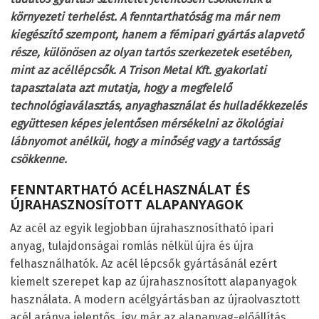
környezeti terhelést. A fenntarthatóság ma már nem
kiegészítő szempont, hanem a fémipari gyártás alapvető
része, különösen az olyan tartós szerkezetek esetében,
mint az acéllépcsők. A Trison Metal Kft. gyakorlati
tapasztalata azt mutatja, hogy a megfelelő
technológiaválasztás, anyaghasználat és hulladékkezelés
együttesen képes jelentősen mérsékelni az ökológiai
lábnyomot anélkül, hogy a minőség vagy a tartósság
csökkenne.
FENNTARTHATÓ ACÉLHASZNÁLAT ÉS
ÚJRAHASZNOSÍTOTT ALAPANYAGOK
Az acél az egyik legjobban újrahasznosítható ipari
anyag, tulajdonságai romlás nélkül újra és újra
felhasználhatók. Az acél lépcsők gyártásánál ezért
kiemelt szerepet kap az újrahasznosított alapanyagok
használata. A modern acélgyártásban az újraolvasztott
acél aránya jelentős, így már az alapanyag-előállítás