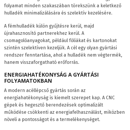
folyamat minden szakaszában törekszünk a keletkező
hulladék minimalizálására és szelektív kezelésére.
A fémhulladék külön gyűjtésre kerül, majd
újrahasznosító partnerekhez kerül. A
csomagolóanyagokat, például fóliákat és kartonokat
szintén szelektíven kezeljük. A cél egy olyan gyártási
rendszer fenntartása, ahol a hulladék nem végtermék,
hanem visszaforgatható erőforrás.
ENERGIAHATÉKONYSÁG A GYÁRTÁSI
FOLYAMATOKBAN
A modern acéllépcső gyártás során az
energiahatékonyság is kiemelt szerepet kap. A CNC
gépek és hegesztő berendezések optimalizált
működése csökkenti az energiafelhasználást, miközben
növeli a pontosságot és a termelékenységet.