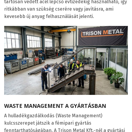
tartósan védett acél lépcső évtizedekig használható, így
ritkábban van szükség cserére vagy javításra, ami
kevesebb új anyag felhasználását jelenti.
WASTE MANAGEMENT A GYÁRTÁSBAN
A hulladékgazdálkodás (Waste Management)
kulcsszerepet játszik a fémipari gyártás
fenntarthatóságában. A Trison Metal Kft.-nél a gyártási