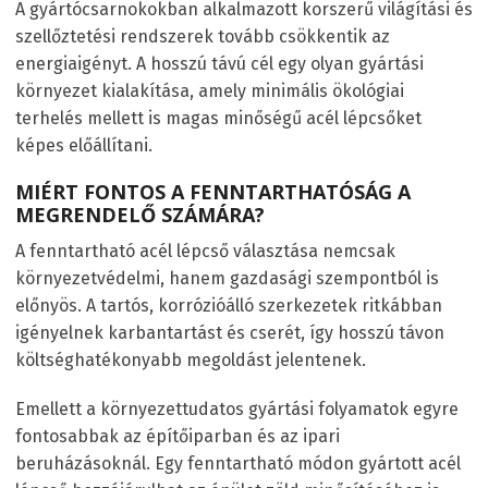
A gyártócsarnokokban alkalmazott korszerű világítási és
szellőztetési rendszerek tovább csökkentik az
energiaigényt. A hosszú távú cél egy olyan gyártási
környezet kialakítása, amely minimális ökológiai
terhelés mellett is magas minőségű acél lépcsőket
képes előállítani.
MIÉRT FONTOS A FENNTARTHATÓSÁG A
MEGRENDELŐ SZÁMÁRA?
A fenntartható acél lépcső választása nemcsak
környezetvédelmi, hanem gazdasági szempontból is
előnyös. A tartós, korrózióálló szerkezetek ritkábban
igényelnek karbantartást és cserét, így hosszú távon
költséghatékonyabb megoldást jelentenek.
Emellett a környezettudatos gyártási folyamatok egyre
fontosabbak az építőiparban és az ipari
beruházásoknál. Egy fenntartható módon gyártott acél