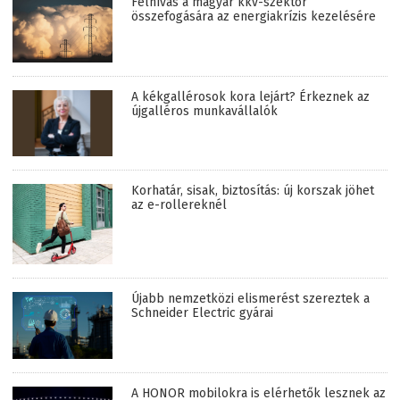
Felhívás a magyar kkv-szektor
összefogására az energiakrízis kezelésére
A kékgallérosok kora lejárt? Érkeznek az
újgalléros munkavállalók
Korhatár, sisak, biztosítás: új korszak jöhet
az e-rollereknél
Újabb nemzetközi elismerést szereztek a
Schneider Electric gyárai
A HONOR mobilokra is elérhetők lesznek az