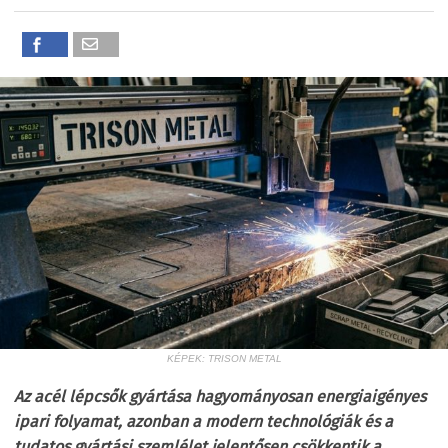
KÉPEK: TRISON METAL
Az acél lépcsők gyártása hagyományosan energiaigényes
ipari folyamat, azonban a modern technológiák és a
tudatos gyártási szemlélet jelentősen csökkentik a