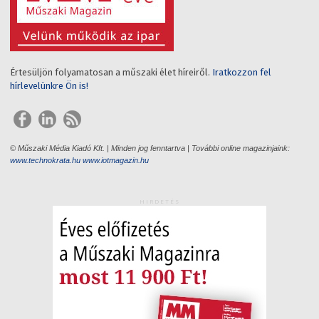
Értesüljön folyamatosan a műszaki élet híreiről.
Iratkozzon fel
hírlevelünkre Ön is!
© Műszaki Média Kiadó Kft. | Minden jog fenntartva | További online magazinjaink:
www.technokrata.hu
www.iotmagazin.hu
HIRDETÉS