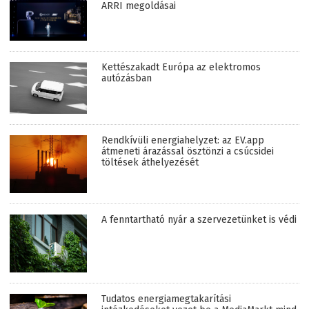
ARRI megoldásai
Kettészakadt Európa az elektromos
autózásban
Rendkívüli energiahelyzet: az EV.app
átmeneti árazással ösztönzi a csúcsidei
töltések áthelyezését
A fenntartható nyár a szervezetünket is védi
Tudatos energiamegtakarítási