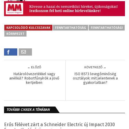
KAPCSOLÓDÓ KULCSSZAVAK
FENNTARTHATÓSÁG
FENNTARTHATÓSÁGI
KÖRNYEZET
← ELŐZŐ
KÖVETKEZŐ →
Határolóvezetékkel vagy
ISO 8573 levegőminőség
anélkül? Robotfűnyírók a jövő
osztályok: mit jelentenek a
kertjeiben
gyakorlatban?
TOVÁBBI CIKKEK A TÉMÁBAN
Erős félévet zárt a Schneider Electric új Impact 2030