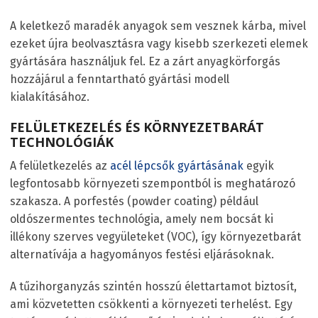
A keletkező maradék anyagok sem vesznek kárba, mivel
ezeket újra beolvasztásra vagy kisebb szerkezeti elemek
gyártására használjuk fel. Ez a zárt anyagkörforgás
hozzájárul a fenntartható gyártási modell
kialakításához.
FELÜLETKEZELÉS ÉS KÖRNYEZETBARÁT
TECHNOLÓGIÁK
A felületkezelés az
acél lépcsők gyártásának
egyik
legfontosabb környezeti szempontból is meghatározó
szakasza. A porfestés (powder coating) például
oldószermentes technológia, amely nem bocsát ki
illékony szerves vegyületeket (VOC), így környezetbarát
alternatívája a hagyományos festési eljárásoknak.
A tűzihorganyzás szintén hosszú élettartamot biztosít,
ami közvetetten csökkenti a környezeti terhelést. Egy