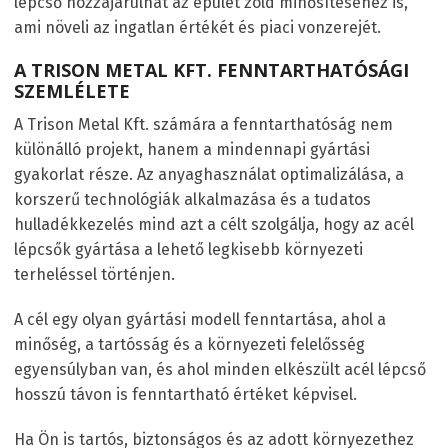
lépcső hozzájárulhat az épület zöld minősítéséhez is,
ami növeli az ingatlan értékét és piaci vonzerejét.
A TRISON METAL KFT. FENNTARTHATÓSÁGI
SZEMLÉLETE
A Trison Metal Kft. számára a fenntarthatóság nem
különálló projekt, hanem a mindennapi gyártási
gyakorlat része. Az anyaghasználat optimalizálása, a
korszerű technológiák alkalmazása és a tudatos
hulladékkezelés mind azt a célt szolgálja, hogy az acél
lépcsők gyártása a lehető legkisebb környezeti
terheléssel történjen.
A cél egy olyan gyártási modell fenntartása, ahol a
minőség, a tartósság és a környezeti felelősség
egyensúlyban van, és ahol minden elkészült acél lépcső
hosszú távon is fenntartható értéket képvisel.
Ha Ön is tartós, biztonságos és az adott környezethez