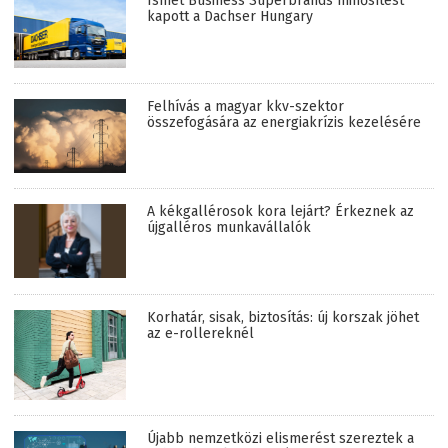
Ismét Business Superbrands minősítést
kapott a Dachser Hungary
Felhívás a magyar kkv-szektor
összefogására az energiakrízis kezelésére
A kékgallérosok kora lejárt? Érkeznek az
újgalléros munkavállalók
Korhatár, sisak, biztosítás: új korszak jöhet
az e-rollereknél
Újabb nemzetközi elismerést szereztek a