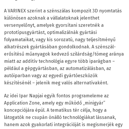
A VARINEX szerint a szénszálas kompozit 3D nyomtatás
különösen azoknak a vállalatoknak jelenthet
versenyelőnyt, amelyek gyorsítani szeretnék a
prototípusgyártást, optimalizálnák gyártási
folyamataikat, vagy kis sorozatú, nagy teljesítményű
alkatrészek gyártásában gondolkodnak. A szénszál-
erősítésű műanyagok kedvező szilárdság/tömeg aránya
miatt az additív technológia egyre több iparágban –
például a gépgyártásban, az automatizálásban, az
autóiparban vagy az egyedi gyártóeszközök
készítésénél – jelenik meg valós alternatívaként.
Az idei Ipar Napjai egyik fontos programeleme az
Application Zone, amely egy működő „minigyár”
koncepciójára épül. A tematikus tér célja, hogy a
látogatók ne csupán önálló technológiákat lássanak,
hanem azok gyakorlati integrációját is megismerjék egy