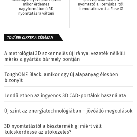
mikor érdemes
nyomtató a Formlabs-tól:
nagyformátumú 3D
bemutatkozott a Fuse X1
nyomtatásra váltani
TOVÁBBI CIKKEK A TÉMÁBAN
A metrológiai 3D szkennelés új iránya: vezeték nélküli
mérés a gyártás bármely pontján
ToughONE Black: amikor egy új alapanyag élesben
bizonyít
Lendületben az ingyenes 3D CAD-portálok használata
Új szint az energiatechnológiában – jövőálló megoldások
3D nyomtatástól a késztermékig: miért vált
kulcskérdéssé az utókezelés?