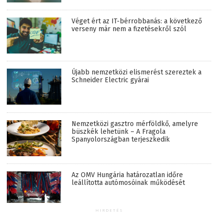
Véget ért az IT-bérrobbanás: a következő
verseny már nem a fizetésekről szól
Újabb nemzetközi elismerést szereztek a
Schneider Electric gyárai
Nemzetközi gasztro mérföldkő, amelyre
büszkék lehetünk – A Fragola
Spanyolországban terjeszkedik
Az OMV Hungária határozatlan időre
leállította autómosóinak működését
HIRDETÉS