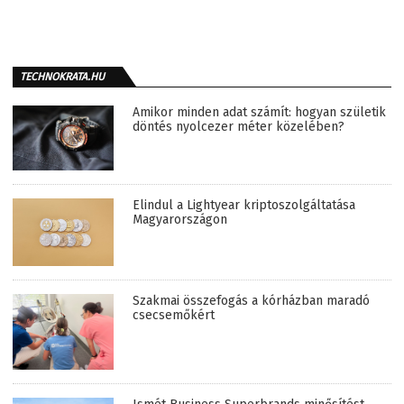
TECHNOKRATA.HU
Amikor minden adat számít: hogyan születik
döntés nyolcezer méter közelében?
Elindul a Lightyear kriptoszolgáltatása
Magyarországon
Szakmai összefogás a kórházban maradó
csecsemőkért