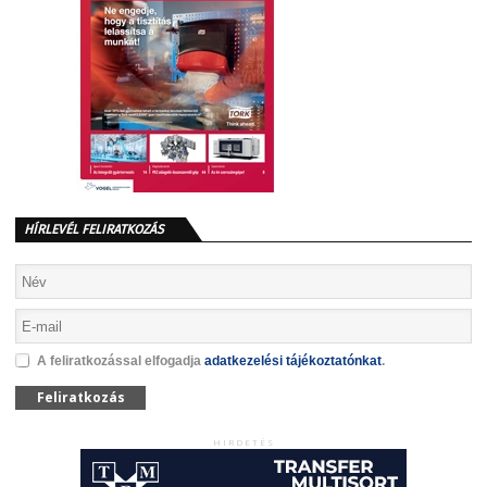
HÍRLEVÉL FELIRATKOZÁS
A feliratkozással elfogadja
adatkezelési tájékoztatónkat
.
Feliratkozás
HIRDETÉS