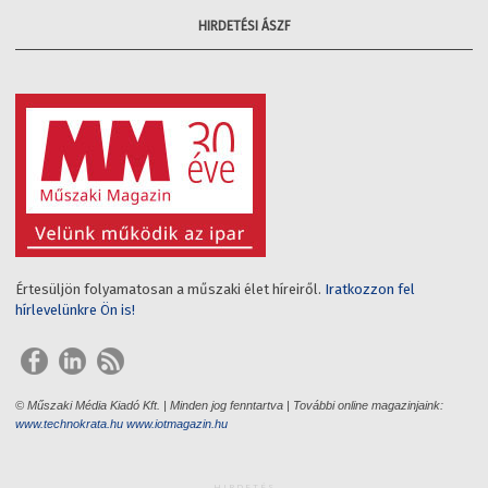
HIRDETÉSI ÁSZF
Értesüljön folyamatosan a műszaki élet híreiről.
Iratkozzon fel
hírlevelünkre Ön is!
© Műszaki Média Kiadó Kft. | Minden jog fenntartva | További online magazinjaink:
www.technokrata.hu
www.iotmagazin.hu
HIRDETÉS