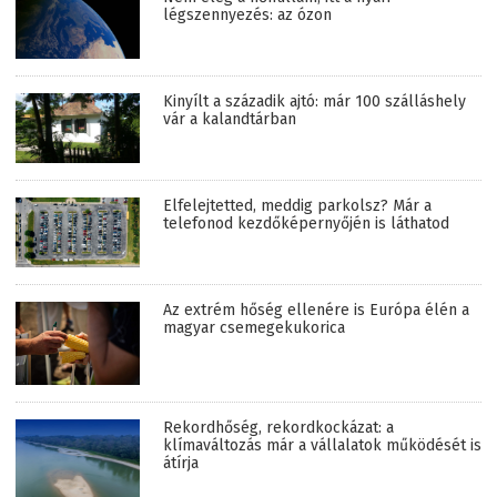
légszennyezés: az ózon
Kinyílt a századik ajtó: már 100 szálláshely
vár a kalandtárban
Elfelejtetted, meddig parkolsz? Már a
telefonod kezdőképernyőjén is láthatod
Az extrém hőség ellenére is Európa élén a
magyar csemegekukorica
Rekordhőség, rekordkockázat: a
klímaváltozás már a vállalatok működését is
átírja