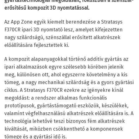
gyártástechnológiai megoldásait, fókuszban a szénszál-
erősítésű kompozit 3D nyomtatással.
Az App Zone egyik kiemelt berendezése a Stratasys
F370CR ipari 3D nyomtató lesz, amelyet kifejezetten
nagy szilárdságú, szénszállal erősített alkatrészek
előállítására fejlesztettek ki.
A kompozit alapanyagokkal történő additív gyártás az
ipari alkalmazások egyre szélesebb körében jelenik
meg, különösen ott, ahol egyszerre követelmény a kis
tömeg, a nagy mechanikai szilárdság és a gyors gyártási
ciklus. A Stratasys F370CR ezekre az igényekre kínál
megoldást: a rendszer alkalmas funkcionális
prototípusok, gyártástámogató eszközök, készülékek,
valamint végfelhasználású alkatrészek előállítására is. A
technológia lehetővé teszi bizonyos fém alkatrészek
kiváltását, miközben csökkenthető a komponensek
tömege és a gyártási idő is.