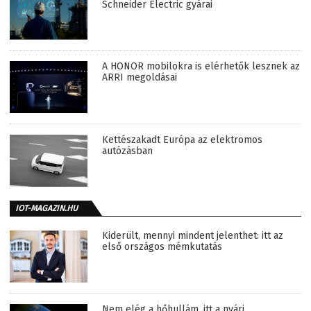
Schneider Electric gyárai
A HONOR mobilokra is elérhetők lesznek az
ARRI megoldásai
Kettészakadt Európa az elektromos
autózásban
IOT-MAGAZIN.HU
Kiderült, mennyi mindent jelenthet: itt az
első országos mémkutatás
Nem elég a hőhullám, itt a nyári