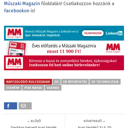
Műszaki Magazin
főoldalán! Csatlakozzon hozzánk a
Facebookon
is!
KAPCSOLÓDÓ KULCSSZAVAK
3D
3D NYOMTATÁS
3D TECHNOLÓGIA
ESEMÉNY
IPAR NAPJAI
VARINEX
← ELŐZŐ
KÖVETKEZŐ →
Desktop helyett ipari lépték:
Ipari léptékű SLS 3D