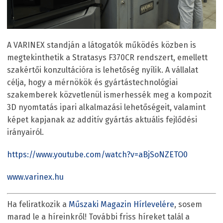
A VARINEX standján a látogatók működés közben is
megtekinthetik a Stratasys F370CR rendszert, emellett
szakértői konzultációra is lehetőség nyílik. A vállalat
célja, hogy a mérnökök és gyártástechnológiai
szakemberek közvetlenül ismerhessék meg a kompozit
3D nyomtatás ipari alkalmazási lehetőségeit, valamint
képet kapjanak az additív gyártás aktuális fejlődési
irányairól.
https://www.youtube.com/watch?v=aBjSoNZETO0
www.varinex.hu
Ha feliratkozik a
Műszaki Magazin Hírlevelére
, sosem
marad le a híreinkről! További friss híreket talál a