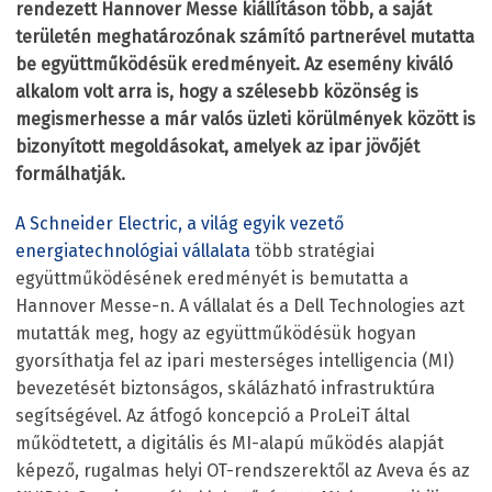
rendezett Hannover Messe kiállításon több, a saját
területén meghatározónak számító partnerével mutatta
be együttműködésük eredményeit. Az esemény kiváló
alkalom volt arra is, hogy a szélesebb közönség is
megismerhesse a már valós üzleti körülmények között is
bizonyított megoldásokat, amelyek az ipar jövőjét
formálhatják.
A Schneider Electric, a világ egyik vezető
energiatechnológiai vállalata
több stratégiai
együttműködésének eredményét is bemutatta a
Hannover Messe-n. A vállalat és a Dell Technologies azt
mutatták meg, hogy az együttműködésük hogyan
gyorsíthatja fel az ipari mesterséges intelligencia (MI)
bevezetését biztonságos, skálázható infrastruktúra
segítségével. Az átfogó koncepció a ProLeiT által
működtetett, a digitális és MI-alapú működés alapját
képező, rugalmas helyi OT-rendszerektől az Aveva és az