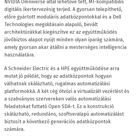
NVIDIA Omniverse által lehetővé tett, MI-kompatibilis
digitális ikertervezésig terjed. A gyorsan telepíthető,
előre gyártott moduláris adatközpontokkal és a Dell
Technologies megoldásain alapuló, bevált
architektúrákkal kiegészítve ez az együttműködés
jövőbiztos alapot nyújt minden olyan iparág számára,
amely gyorsan akar átállni a mesterséges intelligencia
használatára.
A Schneider Electric és a HPE együttműködése arra
mutat jó példát, hogy az adatközpontok hogyan
válhatnak skálázható, rugalmas automatizálási
platformokká. A két cég ötvözi a virtualizált vezérlést és
a szabványos szervereken valós automatizálási
feladatokat futtató Open SDA-t. Ez a konstrukció
skálázható, redundáns, szoftveralapú automatizálást
biztosít a következő generációs adatközpontok
számára.