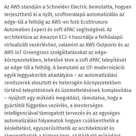
Az AWS standján a Schneider Electric bemutatta, hogyan
terjeszthető ki a nyílt, szoftveralapú automatizálás az
edge-től a felhőig az AWS-en futó EcoStruxure
Automation Expert és soft dPAC segítségével. Az
architektúra az Amazon EC2-t használja a felhőalapú
virtualizált vezérléshez, valamint az AWS Outposts és az
AWS IoT Greengrass szolgáltatásokat az edge-
környezetekben, lehetővé téve a soft dPAC telepítését
az edge-től a felhőig. A bemutató az OT-modernizáció
egyik leggyakoribb akadályára – az automatizálási
rendszerek elosztott és heterogén környezetekben
történő telepítésének és üzemeltetésének komplexitása
– nyújtott egy működő megoldást, rámutatva, hogy a
gyártótól független vezérlés, a mesterséges
intelligenciával támogatott tervezés és az egységes
automatizálási folyamatok hogyan csökkenthetik a
késleltetést, egyszerűsíthetik az architektúrát és
támogathatják a biztonságos, skálázható működést.