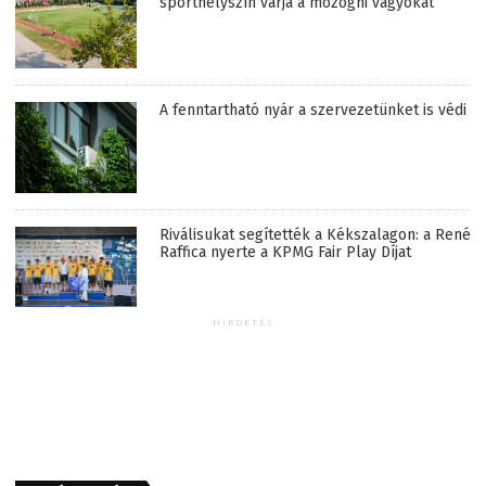
sporthelyszín várja a mozogni vágyókat
A fenntartható nyár a szervezetünket is védi
Riválisukat segítették a Kékszalagon: a René
Raffica nyerte a KPMG Fair Play Díjat
HIRDETÉS