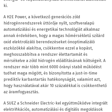
ki.
A H2E Power, a következő generációs zöld
hidrogénrendszerek úttörője nyílt, szoftveralapú
automatizálási és energetikai technológiát alkalmaz
annak érdekében, hogy a magas hőmérsékletű szilárd
oxid elektrolizáló berendezéseket önoptimalizáló
eszközökké alakítsa, csökkentve ezzel a kopást,
meghosszabbítva a rendszer élettartamát és
mérsékelve a zöld hidrogén előállításának költségeit. A
rendszer már több mint 6000 órányi stabil működést
tudhat maga mögött, és bizonyította a just-in-time
prediktív karbantartás hatékonyságát, valamint azt,
hogy használatával akár 10 százalékkal is csökkenthető
az áramfogyasztás.
A SUEZ a Schneider Electric-kel együttműködve integrált
elektrifikációs, automatizálási és digitális megoldások