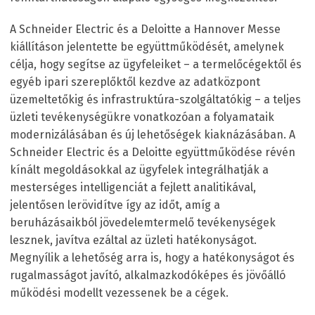
A Schneider Electric és a Deloitte a Hannover Messe
kiállításon jelentette be együttműködését, amelynek
célja, hogy segítse az ügyfeleiket – a termelőcégektől és
egyéb ipari szereplőktől kezdve az adatközpont
üzemeltetőkig és infrastruktúra-szolgáltatókig – a teljes
üzleti tevékenységükre vonatkozóan a folyamataik
modernizálásában és új lehetőségek kiaknázásában. A
Schneider Electric és a Deloitte együttműködése révén
kínált megoldásokkal az ügyfelek integrálhatják a
mesterséges intelligenciát a fejlett analitikával,
jelentősen lerövidítve így az időt, amíg a
beruházásaikból jövedelemtermelő tevékenységek
lesznek, javítva ezáltal az üzleti hatékonyságot.
Megnyílik a lehetőség arra is, hogy a hatékonyságot és
rugalmasságot javító, alkalmazkodóképes és jövőálló
működési modellt vezessenek be a cégek.