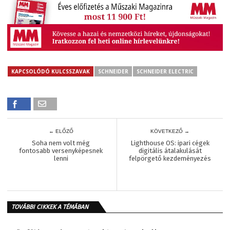
KAPCSOLÓDÓ KULCSSZAVAK
SCHNEIDER
SCHNEIDER ELECTRIC
← ELŐZŐ
KÖVETKEZŐ →
Soha nem volt még
Lighthouse OS: ipari cégek
fontosabb versenyképesnek
digitális átalakulását
lenni
felpörgető kezdeményezés
TOVÁBBI CIKKEK A TÉMÁBAN