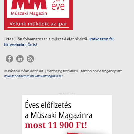
Értesüljön folyamatosan a műszaki élet híreiről.
Iratkozzon fel
hírlevelünkre Ön is!
© Műszaki Média Kiadó Kft. | Minden jog fenntartva | További online magazinjaink:
www.technokrata.hu
www.iotmagazin.hu
HIRDETÉS