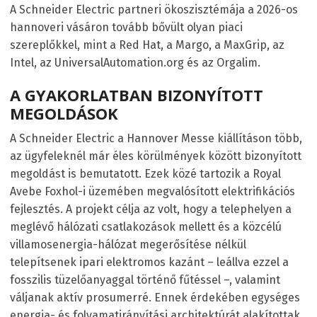
A Schneider Electric partneri ökoszisztémája a 2026-os
hannoveri vásáron tovább bővült olyan piaci
szereplőkkel, mint a Red Hat, a Margo, a MaxGrip, az
Intel, az UniversalAutomation.org és az Orgalim.
A GYAKORLATBAN BIZONYÍTOTT
MEGOLDÁSOK
A Schneider Electric a Hannover Messe kiállításon több,
az ügyfeleknél már éles körülmények között bizonyított
megoldást is bemutatott. Ezek közé tartozik a Royal
Avebe Foxhol-i üzemében megvalósított elektrifikációs
fejlesztés. A projekt célja az volt, hogy a telephelyen a
meglévő hálózati csatlakozások mellett és a közcélú
villamosenergia-hálózat megerősítése nélkül
telepítsenek ipari elektromos kazánt – leállva ezzel a
fosszilis tüzelőanyaggal történő fűtéssel –, valamint
váljanak aktív prosumerré. Ennek érdekében egységes
energia- és folyamatirányítási architektúrát alakítottak