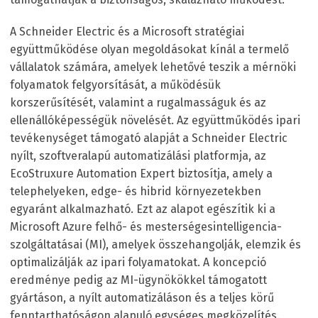
A Schneider Electric és a Microsoft stratégiai
együttműködése olyan megoldásokat kínál a termelő
vállalatok számára, amelyek lehetővé teszik a mérnöki
folyamatok felgyorsítását, a működésük
korszerűsítését, valamint a rugalmasságuk és az
ellenállóképességük növelését. Az együttműködés ipari
tevékenységet támogató alapját a Schneider Electric
nyílt, szoftveralapú automatizálási platformja, az
EcoStruxure Automation Expert biztosítja, amely a
telephelyeken, edge- és hibrid környezetekben
egyaránt alkalmazható. Ezt az alapot egészítik ki a
Microsoft Azure felhő- és mesterségesintelligencia-
szolgáltatásai (MI), amelyek összehangolják, elemzik és
optimalizálják az ipari folyamatokat. A koncepció
eredménye pedig az MI-ügynökökkel támogatott
gyártáson, a nyílt automatizáláson és a teljes körű
fenntarthatóságon alapuló egységes megközelítés.