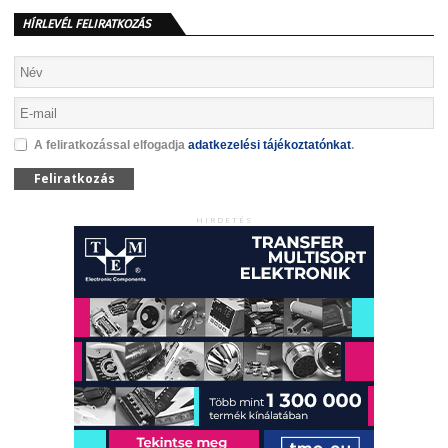
HÍRLEVÉL FELIRATKOZÁS
A feliratkozással elfogadja
adatkezelési tájékoztatónkat
.
Feliratkozás
HIRDETÉS