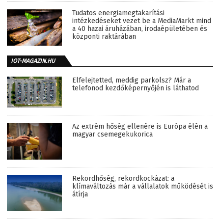
Tudatos energiamegtakarítási
intézkedéseket vezet be a MediaMarkt mind
a 40 hazai áruházában, irodaépületében és
központi raktárában
IOT-MAGAZIN.HU
Elfelejtetted, meddig parkolsz? Már a
telefonod kezdőképernyőjén is láthatod
Az extrém hőség ellenére is Európa élén a
magyar csemegekukorica
Rekordhőség, rekordkockázat: a
klímaváltozás már a vállalatok működését is
átírja