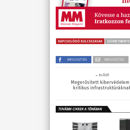
KAPCSOLÓDÓ KULCSSZAVAK
SZÜNETMENTE
MEGOSZTÁS
MEGOSZTÁS
← ELŐZŐ
Megerősített kibervédelem
kritikus infrastruktúrákna
TOVÁBBI CIKKEK A TÉMÁBAN