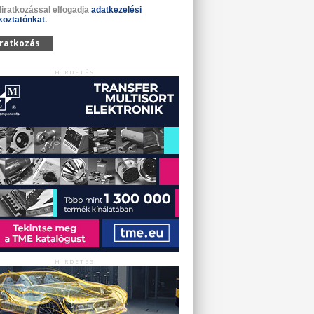
liratkozással elfogadja
adatkezelési
koztatónkat
.
iratkozás
HIRDETÉS
HIRDETÉS