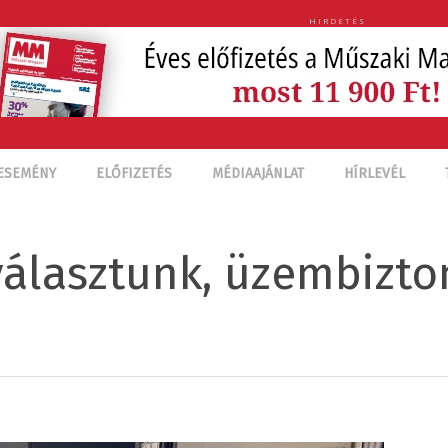
HIRDETÉS
ESEMÉNY
ELŐFIZETÉS
MÉDIAAJÁNLAT
HÍRLEVÉL
álasztunk, üzembizto