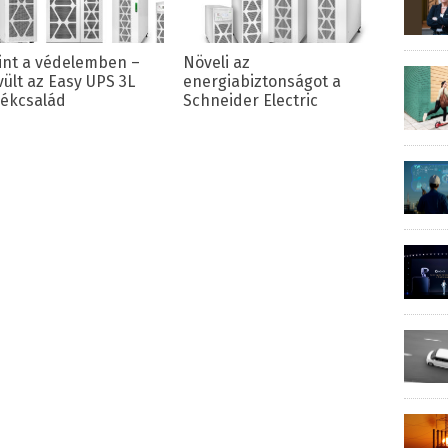
zint a védelemben –
Növeli az
vült az Easy UPS 3L
energiabiztonságot a
ékcsalád
Schneider Electric