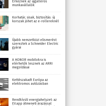
Érkeznek az újgalléros
munkavállalók
Korhatár, sisak, biztosítás: új
korszak jöhet az e-rollereknél
Újabb nemzetközi elismerést
szereztek a Schneider Electric
gyárai
A HONOR mobilokra is
elérhetők lesznek az ARRI
megoldásai
Kettészakadt Európa az
elektromos autózásban
Rendkívüli energiahelyzet: az
EV.app átmeneti árazással