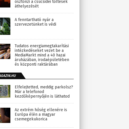
ösztönzi a csúcsidei töltések
áthelyezését
A fenntartható nyár a
szervezetünket is védi
Tudatos energiamegtakarítási
intézkedéseket vezet be a
MediaMarkt mind a 40 hazai
áruházában, irodaépületében
és központi raktárában
AGAZIN.HU
Elfelejtetted, meddig parkolsz?
Már a telefonod
kezdőképernyőjén is láthatod
Az extrém hőség ellenére is
Európa élén a magyar
csemegekukorica