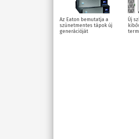
Az Eaton bemutatja a
Új s
szünetmentes tápok új
kibő
generációját
term