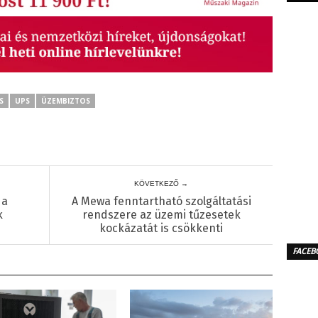
S
UPS
ÜZEMBIZTOS
KÖVETKEZŐ →
 a
A Mewa fenntartható szolgáltatási
k
rendszere az üzemi tűzesetek
kockázatát is csökkenti
FACEB