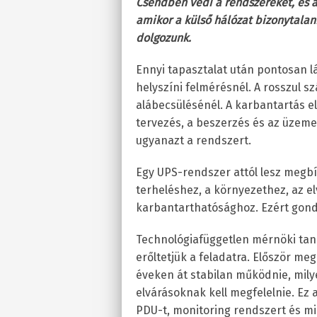
Csendben védi a rendszereket, és a
amikor a külső hálózat bizonytalan
dolgozunk.
Ennyi tapasztalat után pontosan lá
helyszíni felmérésnél. A rosszul s
alábecsülésénél. A karbantartás e
tervezés, a beszerzés és az üzeme
ugyanazt a rendszert.
Egy UPS-rendszer attól lesz megbí
terheléshez, a környezethez, az el
karbantarthatósághoz. Ezért gondo
Technológiafüggetlen mérnöki ta
erőltetjük a feladatra. Először me
éveken át stabilan működnie, mily
elvárásoknak kell megfelelnie. Ez 
PDU-t, monitoring rendszert és m