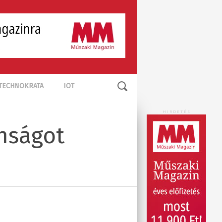
TECHNOKRATA
IOT
HIRDETÉS
nságot