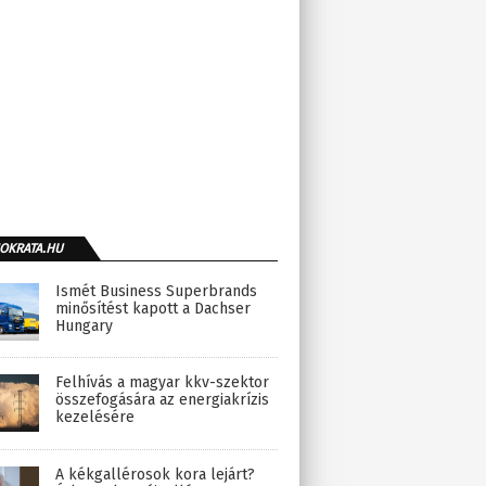
OKRATA.HU
Ismét Business Superbrands
minősítést kapott a Dachser
Hungary
Felhívás a magyar kkv-szektor
összefogására az energiakrízis
kezelésére
A kékgallérosok kora lejárt?