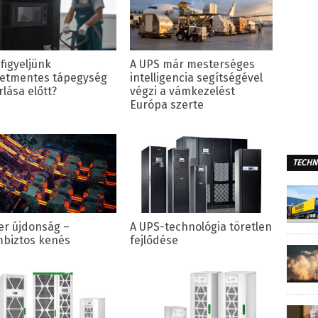
figyeljünk
A UPS már mesterséges
etmentes tápegység
intelligencia segítségével
lása előtt?
végzi a vámkezelést
Európa szerte
TECHN
er újdonság –
A UPS-technológia töretlen
biztos kenés
fejlődése