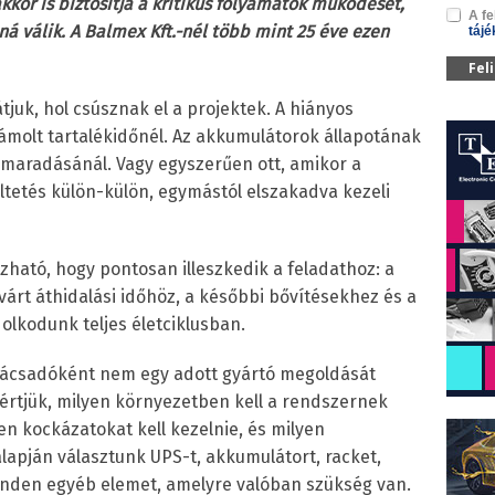
kkor is biztosítja a kritikus folyamatok működését,
A fe
ná válik. A Balmex Kft.-nél több mint 25 éve ezen
tájé
Fel
tjuk, hol csúsznak el a projektek. A hiányos
zámolt tartalékidőnél. Az akkumulátorok állapotának
lmaradásánál. Vagy egyszerűen ott, amikor a
ltetés külön-külön, egymástól elszakadva kezeli
zható, hogy pontosan illeszkedik a feladathoz: a
várt áthidalási időhöz, a későbbi bővítésekhez és a
lkodunk teljes életciklusban.
nácsadóként nem egy adott gyártó megoldását
gértjük, milyen környezetben kell a rendszernek
en kockázatokat kell kezelnie, és milyen
alapján választunk UPS-t, akkumulátort, racket,
inden egyéb elemet, amelyre valóban szükség van.