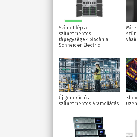
Szintet lép a
Mire 
szünetmentes
szün
tápegységek piacán a
vásár
Schneider Electric
Új generációs
Klüb
szünetmentes áramellátás
Üzem