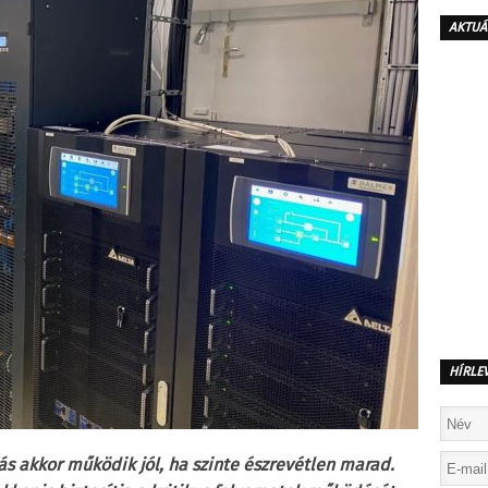
AKTUÁ
HÍRLE
ás akkor működik jól, ha szinte észrevétlen marad.