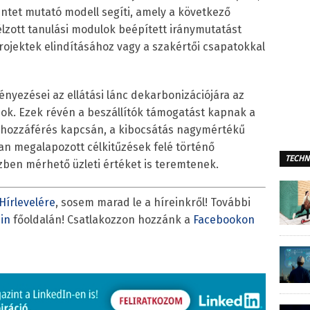
szintet mutató modell segíti, amely a következő
 célzott tanulási modulok beépített iránymutatást
ojektek elindításához vagy a szakértői csapatokkal
nyezései az ellátási lánc dekarbonizációjára az
ok. Ezek révén a beszállítók támogatást kapnak a
 hozzáférés kapcsán, a kibocsátás nagymértékű
 megalapozott célkitűzések felé történő
TECHN
zben mérhető üzleti értéket is teremtenek.
Hírlevelére
, sosem marad le a híreinkről! További
in
főoldalán! Csatlakozzon hozzánk a
Facebookon