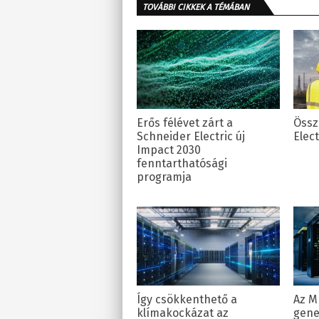
TOVÁBBI CIKKEK A TÉMÁBAN
Erős félévet zárt a
Össz
Schneider Electric új
Elec
Impact 2030
fenntarthatósági
programja
Így csökkenthető a
Az M
klímakockázat az
gene