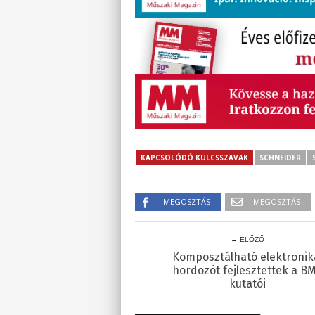
KAPCSOLÓDÓ KULCSSZAVAK
SCHNEIDER
MEGOSZTÁS
MEGOSZTÁS
← ELŐZŐ
Komposztálható elektronik
hordozót fejlesztettek a B
kutatói