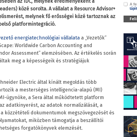
zésében az IDC, melynek eredményeként a
A fe
eaders) közé sorolta. A vállalat a Resource Advisor+
tájé
elismerést, melynek fő erősségei közé tartoznak az
Fel
belső platformintegráció.
 vezető energiatechnológiai vállalata
a „Vezetők”
tScape: Worldwide Carbon Accounting and
ndor Assessment” elemzésében. Az értékelés során
gáltak meg a képességeik és stratégiájuk
neider Electric által kínált megoldás több
artozik a mesterséges intelligencia-alapú (MI)
 MI-ügynöke, a Sera által működtetett platform
az adatkinyerést, az adatok normalizálását, a
, a közzétételi dokumentumok megszövegezését és
olyamatokat, miközben támogatja a beszállítói
hetséges forgatókönyvek elemzését.