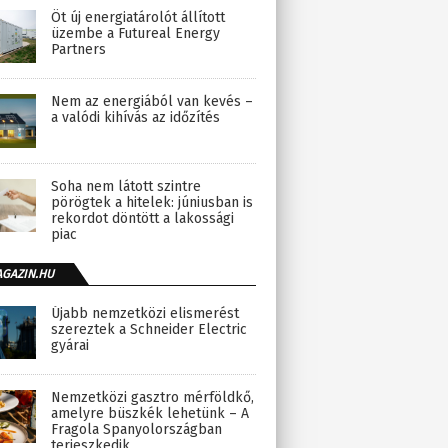
Öt új energiatárolót állított
üzembe a Futureal Energy
Partners
Nem az energiából van kevés –
a valódi kihívás az időzítés
Soha nem látott szintre
pörögtek a hitelek: júniusban is
rekordot döntött a lakossági
piac
AGAZIN.HU
Újabb nemzetközi elismerést
szereztek a Schneider Electric
gyárai
Nemzetközi gasztro mérföldkő,
amelyre büszkék lehetünk – A
Fragola Spanyolországban
terjeszkedik