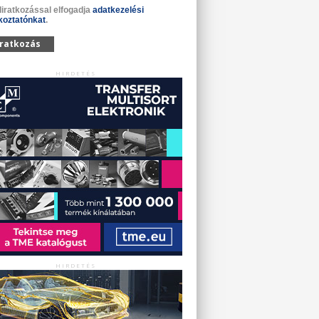
liratkozással elfogadja
adatkezelési
koztatónkat
.
iratkozás
HIRDETÉS
HIRDETÉS