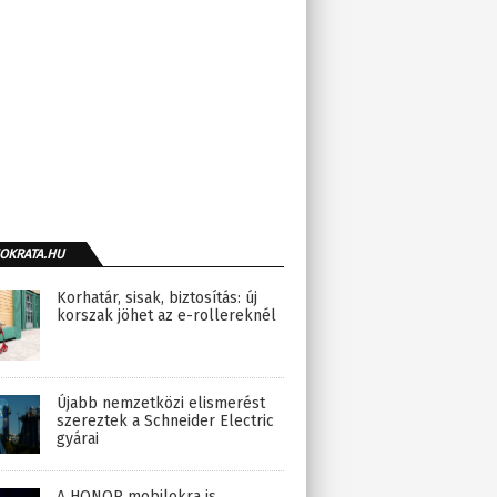
OKRATA.HU
Korhatár, sisak, biztosítás: új
korszak jöhet az e-rollereknél
Újabb nemzetközi elismerést
szereztek a Schneider Electric
gyárai
A HONOR mobilokra is