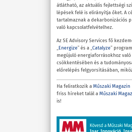
átlátható, az aktuális fejlettségi 
lépések felé is elirányítja őket. A
tartalmaznak a dekarbonizációs pr
való kapcsolatfelvételhez.
Az SE Advisory Services fő kezdemé
„
Energize
” és a „
Catalyze
” program
megújuló energiaforrásokhoz való
csökkentésében és a tudományosan
előrelépés felgyorsításában, mikö
Ha feliratkozik a
Műszaki Magazin 
friss híreket talál a
Műszaki Magaz
is!