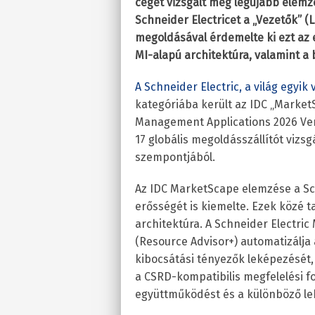
céget vizsgált meg legújabb elem
Schneider Electricet a „Vezetők” (L
megoldásával érdemelte ki ezt az 
MI-alapú architektúra, valamint a 
A Schneider Electric, a világ egyik
kategóriába került az IDC „Marke
Management Applications 2026 Ve
17 globális megoldásszállítót vizs
szempontjából.
Az IDC MarketScape elemzése a Sch
erősségét is kiemelte. Ezek közé t
architektúra. A Schneider Electric
(Resource Advisor+) automatizálja 
kibocsátási tényezők leképezését
a CSRD-kompatibilis megfelelési f
együttműködést és a különböző le