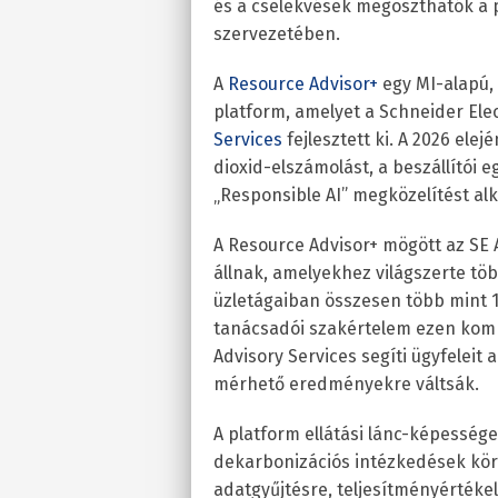
és a cselekvések megoszthatók a pl
szervezetében.
A
Resource Advisor+
egy MI-alapú,
platform, amelyet a Schneider Elec
Services
fejlesztett ki. A 2026 ele
dioxid-elszámolást, a beszállítói e
„Responsible AI” megközelítést al
A Resource Advisor+ mögött az SE A
állnak, amelyekhez világszerte tö
üzletágaiban összesen több mint 17
tanácsadói szakértelem ezen komb
Advisory Services segíti ügyfeleit
mérhető eredményekre váltsák.
A platform ellátási lánc-képességei
dekarbonizációs intézkedések köré 
adatgyűjtésre, teljesítményértéke