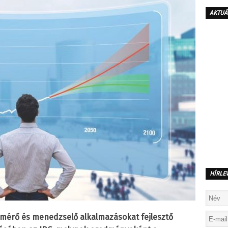
AKTUÁ
HÍRLE
 mérő és menedzselő alkalmazásokat fejlesztő