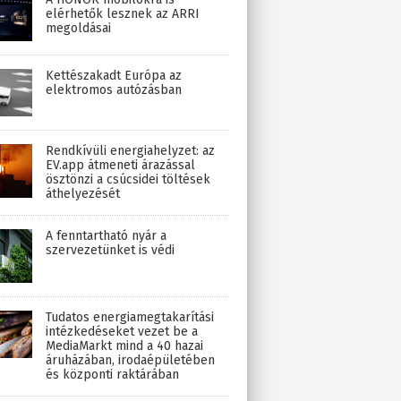
elérhetők lesznek az ARRI
megoldásai
Kettészakadt Európa az
elektromos autózásban
Rendkívüli energiahelyzet: az
EV.app átmeneti árazással
ösztönzi a csúcsidei töltések
áthelyezését
A fenntartható nyár a
szervezetünket is védi
Tudatos energiamegtakarítási
intézkedéseket vezet be a
MediaMarkt mind a 40 hazai
áruházában, irodaépületében
és központi raktárában