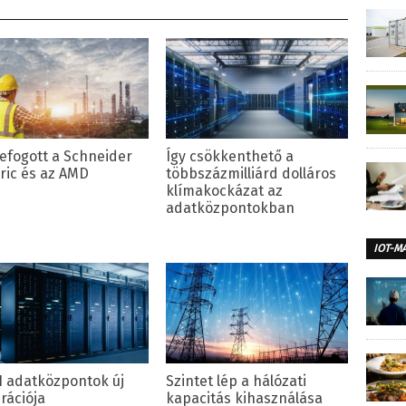
efogott a Schneider
Így csökkenthető a
tric és az AMD
többszázmilliárd dolláros
klímakockázat az
adatközpontokban
IOT-M
I adatközpontok új
Szintet lép a hálózati
rációja
kapacitás kihasználása