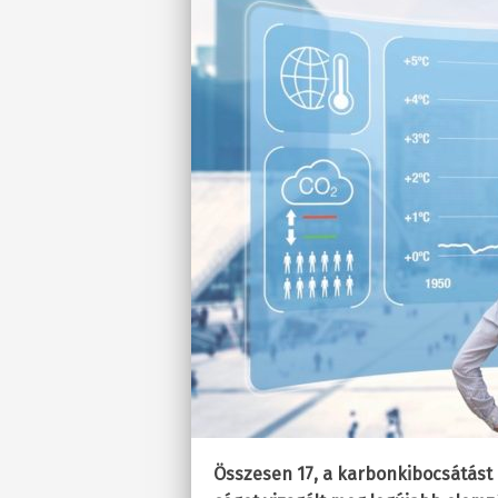
Összesen 17, a karbonkibocsátást