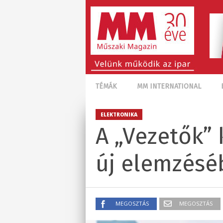
TÉMÁK
MM INTERNATIONAL
ELEKTRONIKA
A „Vezetők” 
új elemzésé
MEGOSZTÁS
MEGOSZTÁS