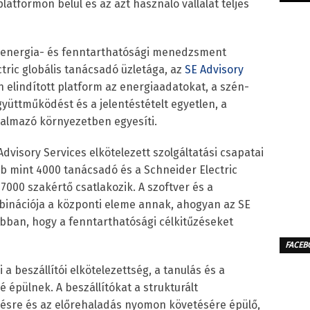
atformon belül és az azt használó vállalat teljes
 energia- és fenntarthatósági menedzsment
tric globális tanácsadó üzletága, az
SE Advisory
jén elindított platform az energiaadatokat, a szén-
gyüttműködést és a jelentéstételt egyetlen, a
kalmazó környezetben egyesíti.
dvisory Services elkötelezett szolgáltatási csapatai
bb mint 4000 tanácsadó és a Schneider Electric
000 szakértő csatlakozik. A szoftver és a
inációja a központi eleme annak, ahogyan az SE
 abban, hogy a fenntarthatósági célkitűzéseket
FACEB
 a beszállítói elkötelezettség, a tanulás és a
épülnek. A beszállítókat a strukturált
lésre és az előrehaladás nyomon követésére épülő,