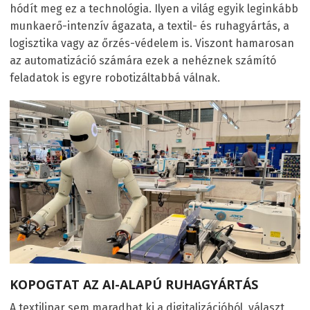
hódít meg ez a technológia. Ilyen a világ egyik leginkább
munkaerő-intenzív ágazata, a textil- és ruhagyártás, a
logisztika vagy az őrzés-védelem is. Viszont hamarosan
az automatizáció számára ezek a nehéznek számító
feladatok is egyre robotizáltabbá válnak.
KOPOGTAT AZ AI-ALAPÚ RUHAGYÁRTÁS
A textilipar sem maradhat ki a digitalizációból, választ