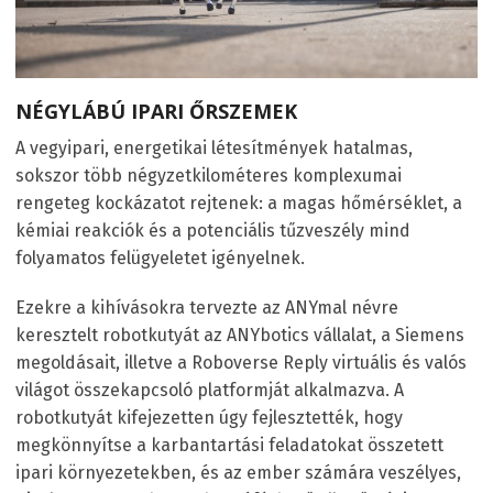
NÉGYLÁBÚ IPARI ŐRSZEMEK
A vegyipari, energetikai létesítmények hatalmas,
sokszor több négyzetkilométeres komplexumai
rengeteg kockázatot rejtenek: a magas hőmérséklet, a
kémiai reakciók és a potenciális tűzveszély mind
folyamatos felügyeletet igényelnek.
Ezekre a kihívásokra tervezte az ANYmal névre
keresztelt robotkutyát az ANYbotics vállalat, a Siemens
megoldásait, illetve a Roboverse Reply virtuális és valós
világot összekapcsoló platformját alkalmazva. A
robotkutyát kifejezetten úgy fejlesztették, hogy
megkönnyítse a karbantartási feladatokat összetett
ipari környezetekben, és az ember számára veszélyes,