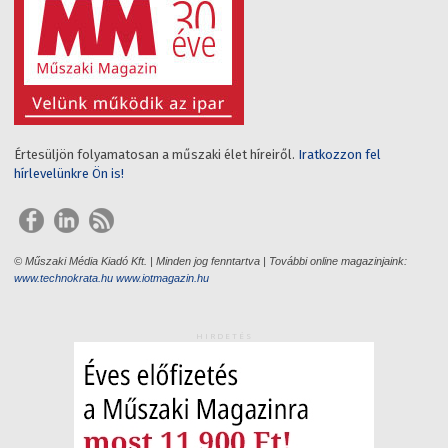
Értesüljön folyamatosan a műszaki élet híreiről.
Iratkozzon fel
hírlevelünkre Ön is!
© Műszaki Média Kiadó Kft. | Minden jog fenntartva | További online magazinjaink:
www.technokrata.hu
www.iotmagazin.hu
HIRDETÉS