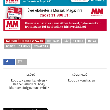
KAPCSOLÓDÓ KULCSSZAVAK
DIGITÁLIS
GÁZ
KIEMELT
KUTYA
ROBOT
SIEMENS
SZIVÁRGÁS
← ELŐZŐ
KÖVETKEZŐ →
Robotok a munkahelyen –
Robot a konyhában
Készen állunk rá, hogy
közösen dolgozzunk velük?