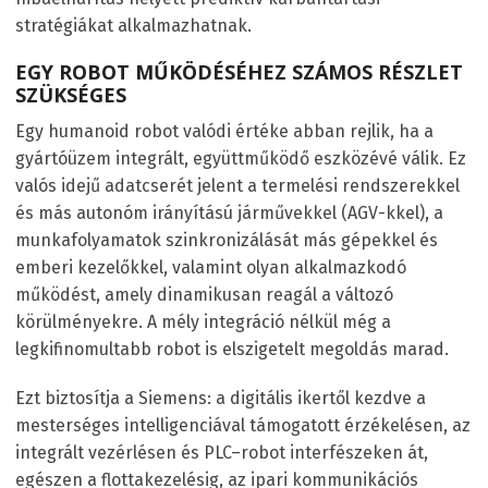
stratégiákat alkalmazhatnak.
EGY ROBOT MŰKÖDÉSÉHEZ SZÁMOS RÉSZLET
SZÜKSÉGES
Egy humanoid robot valódi értéke abban rejlik, ha a
gyártóüzem integrált, együttműködő eszközévé válik. Ez
valós idejű adatcserét jelent a termelési rendszerekkel
és más autonóm irányítású járművekkel (AGV-kkel), a
munkafolyamatok szinkronizálását más gépekkel és
emberi kezelőkkel, valamint olyan alkalmazkodó
működést, amely dinamikusan reagál a változó
körülményekre. A mély integráció nélkül még a
legkifinomultabb robot is elszigetelt megoldás marad.
Ezt biztosítja a Siemens: a digitális ikertől kezdve a
mesterséges intelligenciával támogatott érzékelésen, az
integrált vezérlésen és PLC–robot interfészeken át,
egészen a flottakezelésig, az ipari kommunikációs