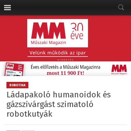
HIRDETÉS
ROBOTIKA
Ládapakoló humanoidok és
gázszivárgást szimatoló
robotkutyák