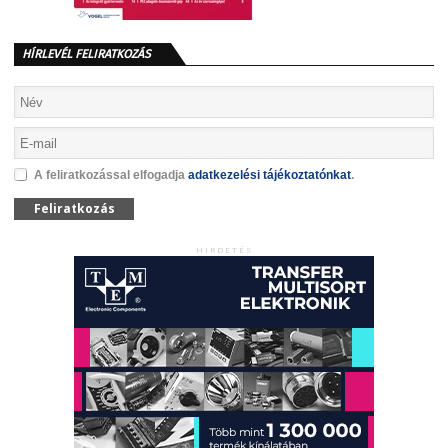
HÍRLEVÉL FELIRATKOZÁS
A feliratkozással elfogadja
adatkezelési tájékoztatónkat
.
Feliratkozás
HIRDETÉS