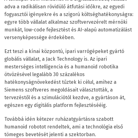
adva a radikálisan rövidülő átfutási időkre, az egyedi
fogyasztói igényekre és a szigorú költséghatékonyságra:
egyre több vállalat alkalmaz szoftvervezérelt mérnöki
munkát, low-code fejlesztést és AI-alapú automatizálást
versenyképessége érdekében.
Ezt teszi a kínai központú, ipari varrógépeket gyártó
globális vállalat, a Jack Technology is. Az ipari
mesterséges intelligencia és a humanoid robotika
ötvözésével legalább 30 százalékos
hatékonyságnövekedést tűztek ki célul, amihez a
Siemens szoftveres megoldásait választották, a
tervezéstől és a szimulációtól kezdve, a gyártáson át,
egészen egy digitális platform fejlesztésééig.
Továbbá idén kétezer ruházatgyártásra szabott
humanoid robotot rendeltek, ami a technológia első
tömeges bevetését jelenti a szektorban.