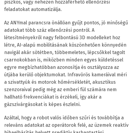
piszkos, vagy nehezen hozzáférhető ellenőrzési
feladatokat automatizálja.
Az ANYmal parancsra önállóan gyűjt pontos, jó minőségű
adatokat több száz ellenőrzési pontról. A
létesítményekről nagy felbontású 3D modelleket hoz
létre, AI-alapú mobilitásának köszönhetően könnyedén
navigál akár sötétben, többemeletes, lépcsőkkel tagolt
csarnokokban is, miközben minden egyes küldetéssel
egyre megbízhatóbban azonosítja és osztályozza az
útjába kerülő objektumokat. Infravörös kameráival méri
a szivattyúk és motorok hőmérsékletét, akusztikus
szenzoraival pedig még az emberi fül számára nem
hallható frekvenciákat is érzékeli, így akár a
gázszivárgásokat is képes észlelni.
Azáltal, hogy a robot valós időben szűri és továbbítja a
releváns adatokat az operátorok felé, az üzemek reaktív
hibaelhárítás helyett prediktív karbantartási