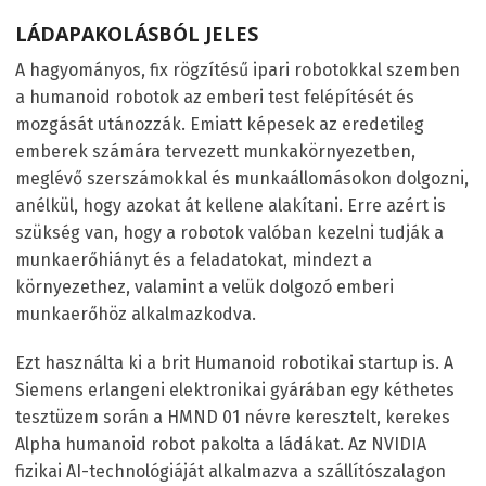
LÁDAPAKOLÁSBÓL JELES
A hagyományos, fix rögzítésű ipari robotokkal szemben
a humanoid robotok az emberi test felépítését és
mozgását utánozzák. Emiatt képesek az eredetileg
emberek számára tervezett munkakörnyezetben,
meglévő szerszámokkal és munkaállomásokon dolgozni,
anélkül, hogy azokat át kellene alakítani. Erre azért is
szükség van, hogy a robotok valóban kezelni tudják a
munkaerőhiányt és a feladatokat, mindezt a
környezethez, valamint a velük dolgozó emberi
munkaerőhöz alkalmazkodva.
Ezt használta ki a brit Humanoid robotikai startup is. A
Siemens erlangeni elektronikai gyárában egy kéthetes
tesztüzem során a HMND 01 névre keresztelt, kerekes
Alpha humanoid robot pakolta a ládákat. Az NVIDIA
fizikai AI-technológiáját alkalmazva a szállítószalagon