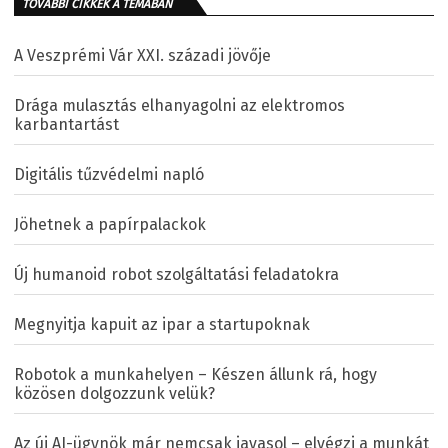
TOVÁBBI CIKKEK A TÉMÁBAN
A Veszprémi Vár XXI. századi jövője
Drága mulasztás elhanyagolni az elektromos
karbantartást
Digitális tűzvédelmi napló
Jöhetnek a papírpalackok
Új humanoid robot szolgáltatási feladatokra
Megnyitja kapuit az ipar a startupoknak
Robotok a munkahelyen – Készen állunk rá, hogy
közösen dolgozzunk velük?
Az új AI-ügynök már nemcsak javasol – elvégzi a munkát