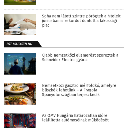
Soha nem látott szintre pörögtek a hitelek:
júniusban is rekordot döntött a lakossági
piac
IOT-MAGAZIN.HU
Újabb nemzetközi elismerést szereztek a
Schneider Electric gyárai
Nemzetközi gasztro mérföldkő, amelyre
büszkék lehetünk – A Fragola
Spanyolországban terjeszkedik
Az OMV Hungária határozatlan időre
leállította autómosóinak működését