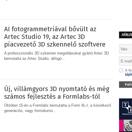
MEGOSZTÁS
AI fotogrammetriával bővült az
Artec Studio 19, az Artec 3D
HÍRLE
piacvezető 3D szkennelő szoftvere
A professzionális 3D szkenner megoldásokat gyártó Artec 3D
bemutatta az Artec Studio, átfogó...
A fe
tájé
MEGOSZTÁS
Fel
Új, villámgyors 3D nyomtató és még
számos fejlesztés a Formlabs-tól
Október 15-én a Formlabs bemutatta a Form 4L-t, a következő
generációs, nagy formátumú...
MEGOSZTÁS