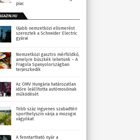
piac
AGAZIN.HU
Újabb nemzetközi elismerést
szereztek a Schneider Electric
gyárai
Nemzetközi gasztro mérföldkő,
amelyre büszkék lehetünk – A
Fragola Spanyolországban
terjeszkedik
Az OMV Hungária határozatlan
időre leállította autómosóinak
működését
Több száz ingyenes szabadtéri
sporthelyszín várja a mozogni
vágyókat
A fenntartható nyár a