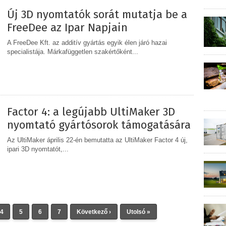
Új 3D nyomtatók sorát mutatja be a
FreeDee az Ipar Napjain
A FreeDee Kft. az additív gyártás egyik élen járó hazai
specialistája. Márkafüggetlen szakértőként...
MEGOSZTÁS
Factor 4: a legújabb UltiMaker 3D
nyomtató gyártósorok támogatására
Az UltiMaker április 22-én bemutatta az UltiMaker Factor 4 új,
ipari 3D nyomtatót,...
MEGOSZTÁS
4
5
6
7
Következő ›
Utolsó »