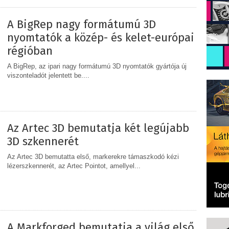
A BigRep nagy formátumú 3D
nyomtatók a közép- és kelet-európai
régióban
A BigRep, az ipari nagy formátumú 3D nyomtatók gyártója új
viszonteladót jelentett be....
MEGOSZTÁS
Az Artec 3D bemutatja két legújabb
3D szkennerét
Az Artec 3D bemutatta első, markerekre támaszkodó kézi
lézerszkennerét, az Artec Pointot, amellyel...
MEGOSZTÁS
A Markforged bemutatja a világ első