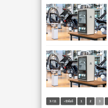
3 / 11
‹ Előző
1
2
3