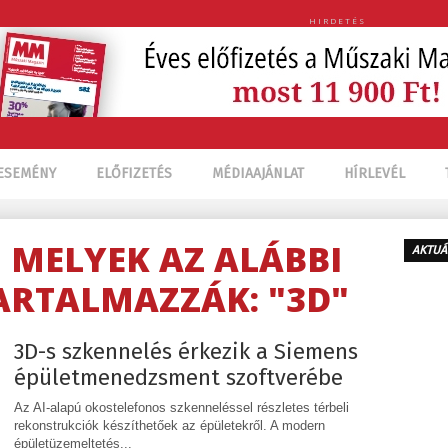
HIRDETÉS
ESEMÉNY
ELŐFIZETÉS
MÉDIAAJÁNLAT
HÍRLEVÉL
, MELYEK AZ ALÁBBI
AKTUÁ
ARTALMAZZÁK: "3D"
3D-s szkennelés érkezik a Siemens
épületmenedzsment szoftverébe
Az AI-alapú okostelefonos szkenneléssel részletes térbeli
rekonstrukciók készíthetőek az épületekről. A modern
épületüzemeltetés...