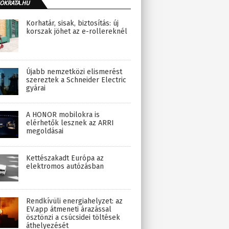
OKRATA.HU
Korhatár, sisak, biztosítás: új
korszak jöhet az e-rollereknél
Újabb nemzetközi elismerést
szereztek a Schneider Electric
gyárai
A HONOR mobilokra is
elérhetők lesznek az ARRI
megoldásai
Kettészakadt Európa az
elektromos autózásban
Rendkívüli energiahelyzet: az
EV.app átmeneti árazással
ösztönzi a csúcsidei töltések
áthelyezését