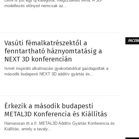
Létre is jött egy új kategória, megszületett Mina. A 3D-
modellezés előnyeit nemcsak az...
MEGOSZTÁS
FACEB
Vasúti fémalkatrészektől a
fenntartható háznyomtatásig a
NEXT 3D konferencián
Ismét inspiráló alkalmazási gyakorlatokkal gazdagodtak a
második budapesti NEXT 3D additív gyártás és...
MEGOSZTÁS
Érkezik a második budapesti
METAL3D Konferencia és Kiállítás
Hamarosan itt a II. METAL3D Additív Gyártás Konferencia és
Kiállítás, amely a tavaly...