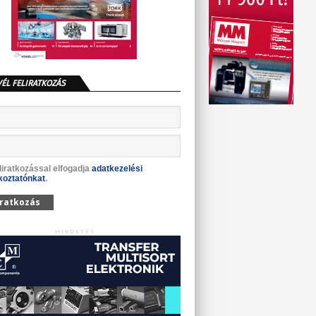
VÉL FELIRATKOZÁS
liratkozással elfogadja
adatkezelési
koztatónkat
.
iratkozás
HIRDETÉS