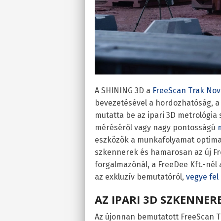
A SHINING 3D a
FreeScan Trak Nov
bevezetésével a hordozhatóság, a 
mutatta be az ipari 3D metrológi
méréséről vagy nagy pontosságú
eszközök a munkafolyamat optimali
szkennerek és hamarosan az új Fr
forgalmazónál, a FreeDee Kft.-né
az exkluzív bemutatóról,
vegye fel
AZ IPARI 3D SZKENNE
Az újonnan bemutatott FreeScan T