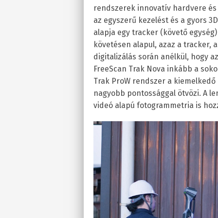
rendszerek innovatív hardvere és i
az egyszerű kezelést és a gyors 
alapja egy tracker (követő egysé
követésen alapul, azaz a tracker, 
digitalizálás során anélkül, hogy
FreeScan Trak Nova inkább a sokol
Trak ProW rendszer a kiemelkedő d
nagyobb pontossággal ötvözi. A l
videó alapú fotogrammetria is hozz