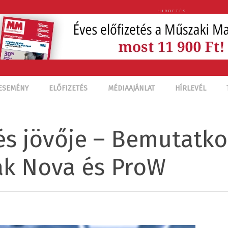
HIRDETÉS
ESEMÉNY
ELŐFIZETÉS
MÉDIAAJÁNLAT
HÍRLEVÉL
és jövője – Bemutatko
ak Nova és ProW