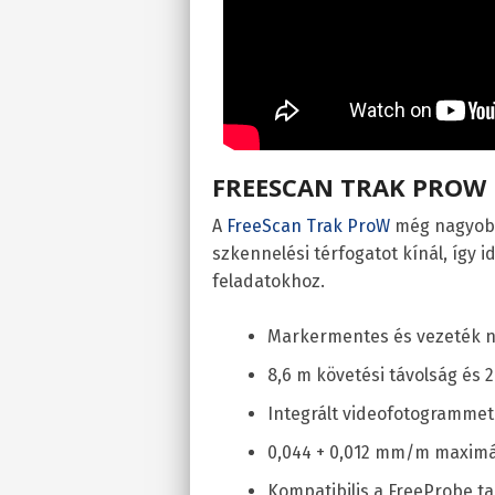
FREESCAN TRAK PROW
A
FreeScan Trak ProW
még nagyobb
szkennelési térfogatot kínál, így 
feladatokhoz.
Markermentes és vezeték n
8,6 m követési távolság és 
Integrált videofotogrammet
0,044 + 0,012 mm/m maximál
Kompatibilis a FreeProbe ta