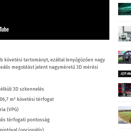
 követési tartományt, ezáltal lenyűgözően nagy
ideális megoldást jelent nagyméretű 3D mérési
IOT-M
élküli 3D szkennelés
206,7 m³ követési térfogat
ria (VPG)
is térfogati pontosság
pintóval (opcionális)