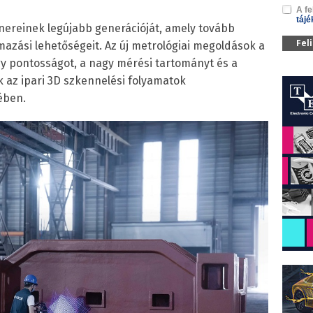
A fe
tájé
ereinek legújabb generációját, amely tovább
Fel
lmazási lehetőségeit. Az új metrológiai megoldások a
agy pontosságot, a nagy mérési tartományt és a
 az ipari 3D szkennelési folyamatok
ében.