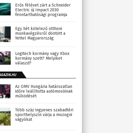
Erős félévet zárt a Schneider
Electric új Impact 2030
fenntarthatósági programja
Egy hét kötelező otthoni
munkavégzésről döntött a
Yettel Magyarország
Logitech kormány vagy Xbox
kormány szett? Melyiket
válaszd?
AGAZIN.HU
Az OMV Hungária határozatlan
időre leállította autómosóinak
működését
Több száz ingyenes szabadtéri
sporthelyszín várja a mozogni
vágyókat