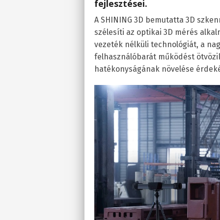
fejlesztései.
A SHINING 3D bemutatta 3D szkenn
szélesíti az optikai 3D mérés alka
vezeték nélküli technológiát, a n
felhasználóbarát működést ötvözik
hatékonyságának növelése érdek