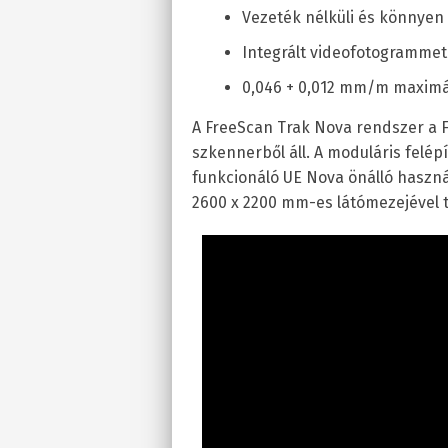
Vezeték nélküli és könnyen
Integrált videofotogrammet
0,046 + 0,012 mm/m maximál
A FreeScan Trak Nova rendszer a F
szkennerből áll. A moduláris felép
funkcionáló UE Nova önálló haszná
2600 x 2200 mm-es látómezejével t