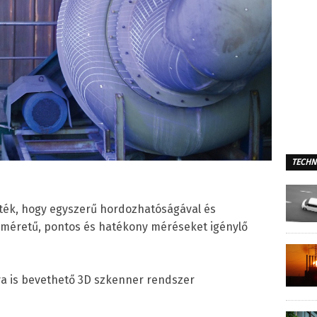
TECHN
zték, hogy egyszerű hordozhatóságával és
yméretű, pontos és hatékony méréseket igénylő
a is bevethető 3D szkenner rendszer