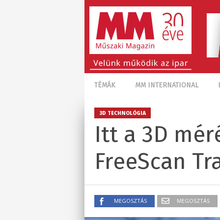
TÉMÁK
MM INTERNATIONAL
3D TECHNOLÓGIA
Itt a 3D mér
FreeScan Tr
MEGOSZTÁS
MEGOSZTÁS