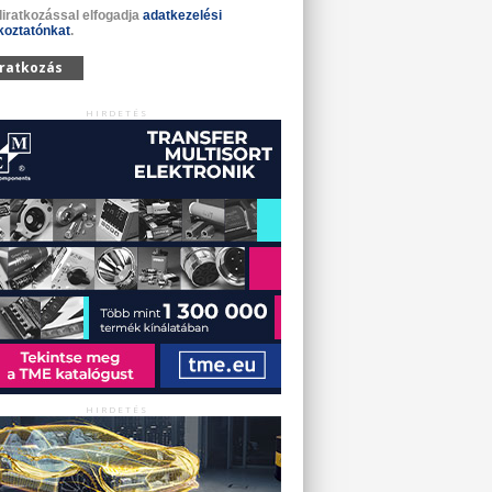
liratkozással elfogadja
adatkezelési
koztatónkat
.
iratkozás
HIRDETÉS
HIRDETÉS