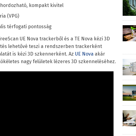
 hordozható, kompakt kivitel
ria (VPG)
is térfogati pontosság
reeScan UE Nova trackerből és a TE Nova kézi 3D
ítés lehetővé teszi a rendszerben trackerként
latát is kézi 3D szkennerként. Az
UE Nova
akár
ökéletes nagy felületek lézeres 3D szkenneléséhez.