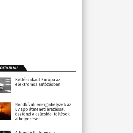
OKRATA.HU
Kettészakadt Európa az
elektromos autózásban
Rendkívüli energiahelyzet: az
EV.app átmeneti árazással
ösztönzi a csúcsidei töltések
áthelyezését
A fenntartható nyár a