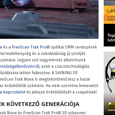
a
és a
FreeScan Trak ProW
optikai CMM rendszerek
termelékenység és a sokoldalúság új szintjét
a számára. Legyen szó nagyméretű alkatrészek
minőségellenőrzésről
, ezek a csúcstechnológiás
zálására lettek fejlesztve. A SHINING 3D
eeScan Trak Nova is megtekinthető lesz a hazai
l az érdeklődők számára. Ha nem szeretne lemaradni
 a kapcsolatot
és jelezze érdeklődését a csapatnak!
REK KÖVETKEZŐ GENERÁCIÓJA
rak Nova és FreeScan Trak ProW 3D szkenner