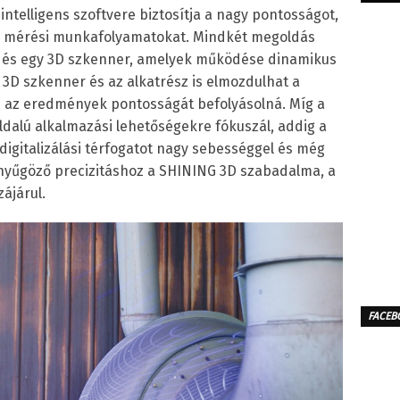
ntelligens szoftvere biztosítja a nagy pontosságot,
3D mérési munkafolyamatokat. Mindkét megoldás
g) és egy 3D szkenner, amelyek működése dinamikus
a 3D szkenner és az alkatrész is elmozdulhat a
 az az eredmények pontosságát befolyásolná. Míg a
dalú alkalmazási lehetőségekre fókuszál, addig a
igitalizálási térfogatot nagy sebességgel és még
enyűgöző precizitáshoz a SHINING 3D szabadalma, a
ájárul.
FACEB