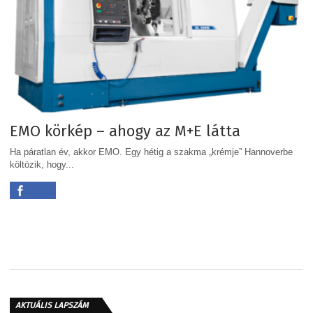
EMO körkép – ahogy az M+E látta
Ha páratlan év, akkor EMO. Egy hétig a szakma „krémje” Hannoverbe
költözik, hogy...
AKTUÁLIS LAPSZÁM