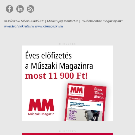
© Műszaki Média Kiadó Kft. | Minden jog fenntartva | További online magazinjaink:
www.technokrata.hu
www.iotmagazin.hu
HIRDETÉS
HIRDETÉS