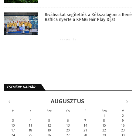
Riválisukat segítették a Kékszalagon: a René
Raffica nyerte a KPMG Fair Play Díjat
HIRDETÉS
ESEMÉNY NAPTÁR
AUGUSZTUS
H
K
Sze
Cs
P
Szo
V
1
2
3
4
5
6
7
8
9
10
11
12
13
14
15
16
17
18
19
20
21
22
23
24
25
26
27
28
29
30