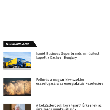
TECHNOKRATA.HU
Ismét Business Superbrands minősítést
kapott a Dachser Hungary
Felhívás a magyar kkv-szektor
összefogására az energiakrízis kezelésére
A kékgallérosok kora lejárt? Érkeznek az
újgalléros munkavállalók