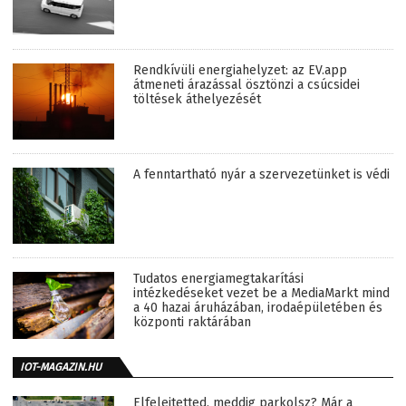
Rendkívüli energiahelyzet: az EV.app
átmeneti árazással ösztönzi a csúcsidei
töltések áthelyezését
A fenntartható nyár a szervezetünket is védi
Tudatos energiamegtakarítási
intézkedéseket vezet be a MediaMarkt mind
a 40 hazai áruházában, irodaépületében és
központi raktárában
IOT-MAGAZIN.HU
Elfelejtetted, meddig parkolsz? Már a