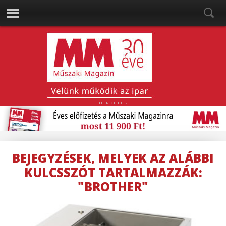
HIRDETÉS
BEJEGYZÉSEK, MELYEK AZ ALÁBBI
KULCSSZÓT TARTALMAZZÁK:
"BROTHER"