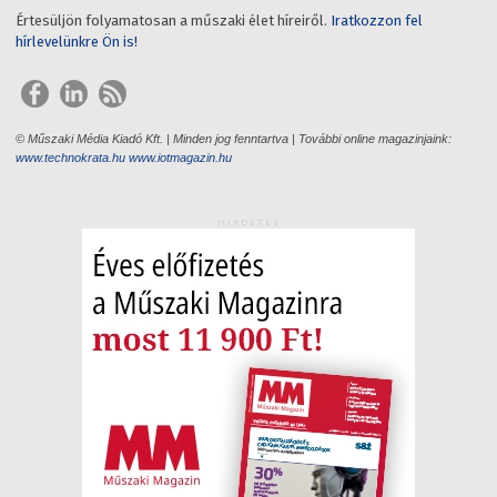
Értesüljön folyamatosan a műszaki élet híreiről.
Iratkozzon fel
hírlevelünkre Ön is!
© Műszaki Média Kiadó Kft. | Minden jog fenntartva | További online magazinjaink:
www.technokrata.hu
www.iotmagazin.hu
HIRDETÉS