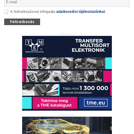
A feliratkozással elfogadja
adatkezelési tájékoztatónkat
.
Feliratkozás
HIRDETÉS
HIRDETÉS