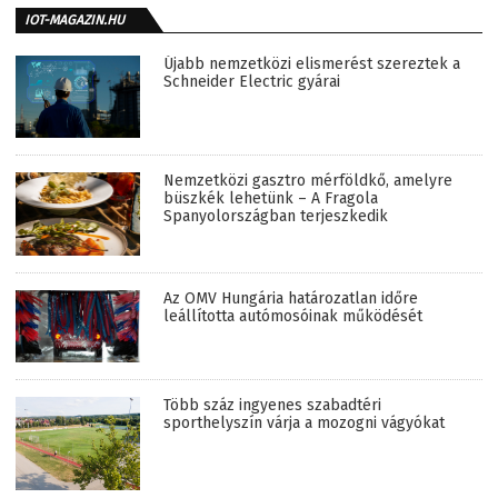
IOT-MAGAZIN.HU
Újabb nemzetközi elismerést szereztek a
Schneider Electric gyárai
Nemzetközi gasztro mérföldkő, amelyre
büszkék lehetünk – A Fragola
Spanyolországban terjeszkedik
Az OMV Hungária határozatlan időre
leállította autómosóinak működését
Több száz ingyenes szabadtéri
sporthelyszín várja a mozogni vágyókat