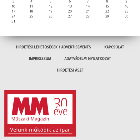
3
4
5
6
7
8
9
10
11
12
13
14
15
16
17
18
19
20
21
22
23
24
25
26
27
28
29
30
31
HIRDETÉSI LEHETŐSÉGEK / ADVERTISEMENTS
KAPCSOLAT
IMPRESSZUM
ADATVÉDELMI NYILATKOZAT
HIRDETÉSI ÁSZF