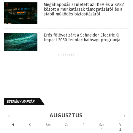
Megállapodás született az IKEA és a KASZ
között a munkatársak támogatásáról és a
stabil működés biztosításáról
Erős félévet zárt a Schneider Electric új
Impact 2030 fenntarthatósági programja
HIRDETÉS
ESEMÉNY NAPTÁR
AUGUSZTUS
H
K
Sze
Cs
P
Szo
V
1
2