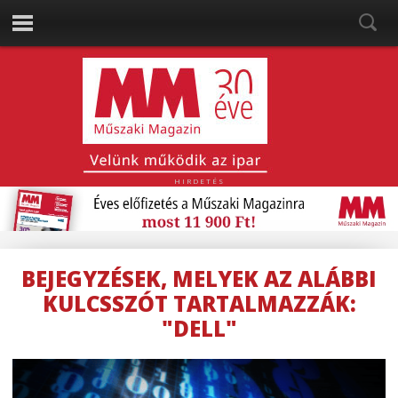
HIRDETÉS
BEJEGYZÉSEK, MELYEK AZ ALÁBBI
KULCSSZÓT TARTALMAZZÁK:
"DELL"