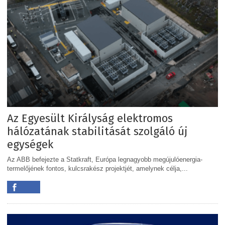
Az Egyesült Királyság elektromos
hálózatának stabilitását szolgáló új
egységek
Az ABB befejezte a Statkraft, Európa legnagyobb megújulóenergia-
termelőjének fontos, kulcsrakész projektjét, amelynek célja,...