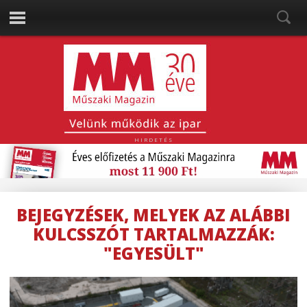
HIRDETÉS
BEJEGYZÉSEK, MELYEK AZ ALÁBBI
KULCSSZÓT TARTALMAZZÁK:
"EGYESÜLT"