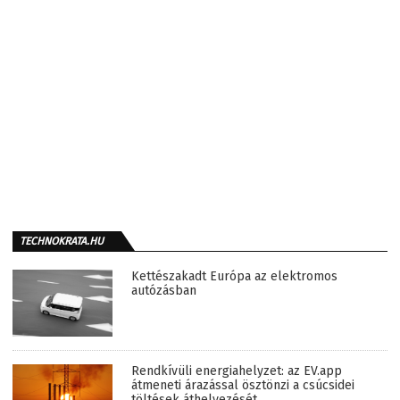
TECHNOKRATA.HU
Kettészakadt Európa az elektromos
autózásban
Rendkívüli energiahelyzet: az EV.app
átmeneti árazással ösztönzi a csúcsidei
töltések áthelyezését