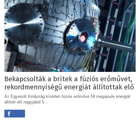
Bekapcsolták a britek a fúziós erőművet,
rekordmennyiségű energiát állítottak elő
Az Egyesült Királyság kísérleti fúziós erőműve 59 megajoule energiát
állított elő nagyjából 5...