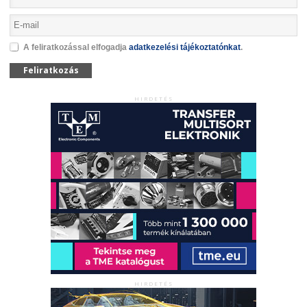
A feliratkozással elfogadja
adatkezelési tájékoztatónkat
.
Feliratkozás
HIRDETÉS
HIRDETÉS