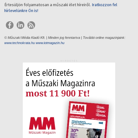
Értesüljön folyamatosan a műszaki élet híreiről.
Iratkozzon fel
hírlevelünkre Ön is!
© Műszaki Média Kiadó Kft. | Minden jog fenntartva | További online magazinjaink:
www.technokrata.hu
www.iotmagazin.hu
HIRDETÉS