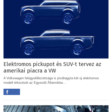
Elektromos pickupot és SUV-t tervez az
amerikai piacra a VW
A Volkswagen felügyelőbizottsága is jóváhagyta két új elektromos
modell érkezését az Egyesült Államokba....