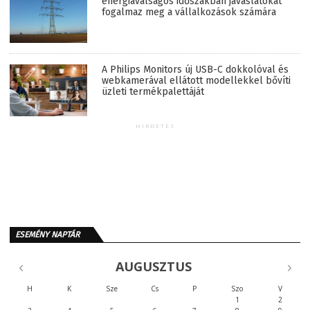
energiaválságos időszakban javaslatokat
fogalmaz meg a vállalkozások számára
A Philips Monitors új USB-C dokkolóval és
webkamerával ellátott modellekkel bővíti
üzleti termékpalettáját
HIRDETÉS
ESEMÉNY NAPTÁR
AUGUSZTUS
H
K
Sze
Cs
P
Szo
V
1
2