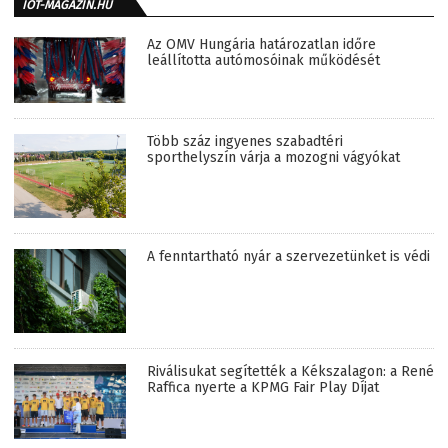
IOT-MAGAZIN.HU
Az OMV Hungária határozatlan időre
leállította autómosóinak működését
Több száz ingyenes szabadtéri
sporthelyszín várja a mozogni vágyókat
A fenntartható nyár a szervezetünket is védi
Riválisukat segítették a Kékszalagon: a René
Raffica nyerte a KPMG Fair Play Díjat