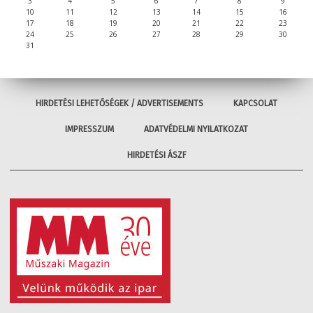
3
4
5
6
7
8
9
10
11
12
13
14
15
16
17
18
19
20
21
22
23
24
25
26
27
28
29
30
31
HIRDETÉSI LEHETŐSÉGEK / ADVERTISEMENTS
KAPCSOLAT
IMPRESSZUM
ADATVÉDELMI NYILATKOZAT
HIRDETÉSI ÁSZF