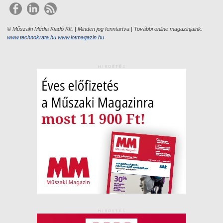
© Műszaki Média Kiadó Kft. | Minden jog fenntartva | További online magazinjaink:
www.technokrata.hu
www.iotmagazin.hu
HIRDETÉS
HIRDETÉS