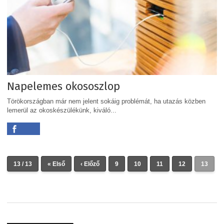
Napelemes okososzlop
Törökországban már nem jelent sokáig problémát, ha utazás közben
lemerül az okoskészülékünk, kiváló...
13 / 13
« Első
‹ Előző
9
10
11
12
13