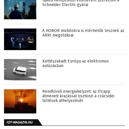
Újabb nemzetközi elismerést szereztek a
Schneider Electric gyárai
A HONOR mobilokra is elérhetők lesznek az
ARRI megoldásai
Kettészakadt Európa az elektromos
autózásban
Rendkívüli energiahelyzet: az EV.app
átmeneti árazással ösztönzi a csúcsidei
töltések áthelyezését
IOT-MAGAZIN.HU