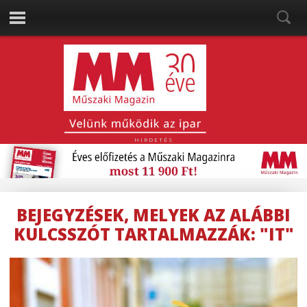
HIRDETÉS
BEJEGYZÉSEK, MELYEK AZ ALÁBBI
KULCSSZÓT TARTALMAZZÁK: "IT"