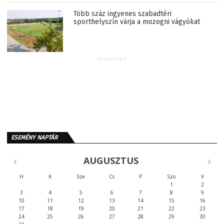
Több száz ingyenes szabadtéri
sporthelyszín várja a mozogni vágyókat
HIRDETÉS
ESEMÉNY NAPTÁR
AUGUSZTUS
H
K
Sze
Cs
P
Szo
V
1
2
3
4
5
6
7
8
9
10
11
12
13
14
15
16
17
18
19
20
21
22
23
24
25
26
27
28
29
30