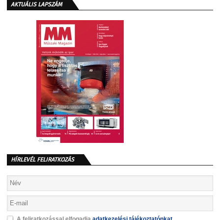
AKTUÁLIS LAPSZÁM
HÍRLEVÉL FELIRATKOZÁS
A feliratkozással elfogadja
adatkezelési tájékoztatónkat
.