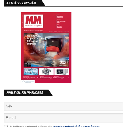
AKTUÁLIS LAPSZÁM
HÍRLEVÉL FELIRATKOZÁS
A feliratkozással elfogadja
adatkezelési tájékoztatónkat
.