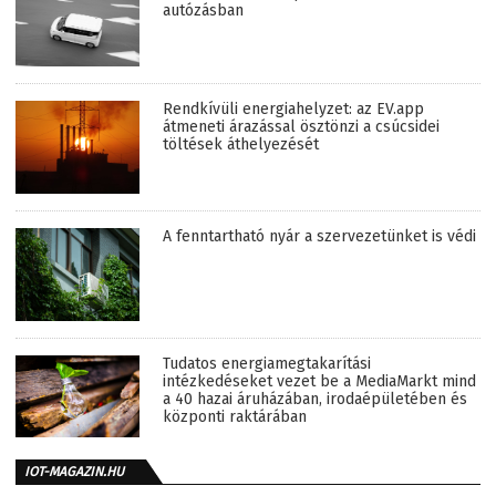
autózásban
Rendkívüli energiahelyzet: az EV.app
átmeneti árazással ösztönzi a csúcsidei
töltések áthelyezését
A fenntartható nyár a szervezetünket is védi
Tudatos energiamegtakarítási
intézkedéseket vezet be a MediaMarkt mind
a 40 hazai áruházában, irodaépületében és
központi raktárában
IOT-MAGAZIN.HU