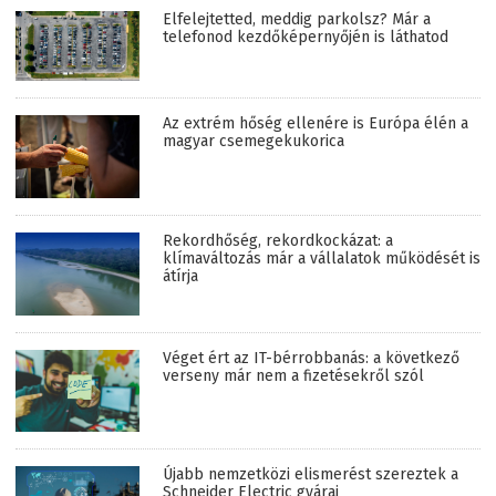
Elfelejtetted, meddig parkolsz? Már a
telefonod kezdőképernyőjén is láthatod
Az extrém hőség ellenére is Európa élén a
magyar csemegekukorica
Rekordhőség, rekordkockázat: a
klímaváltozás már a vállalatok működését is
átírja
Véget ért az IT-bérrobbanás: a következő
verseny már nem a fizetésekről szól
Újabb nemzetközi elismerést szereztek a
Schneider Electric gyárai