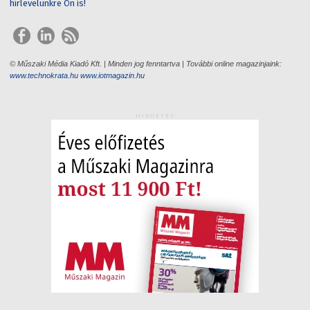
hírlevelünkre Ön is!
© Műszaki Média Kiadó Kft. | Minden jog fenntartva | További online magazinjaink:
www.technokrata.hu
www.iotmagazin.hu
HIRDETÉS