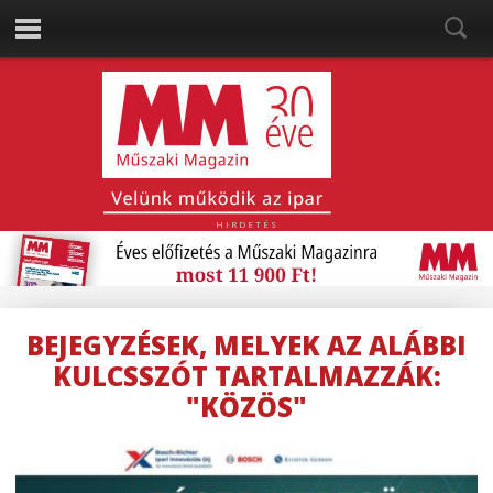
HIRDETÉS
BEJEGYZÉSEK, MELYEK AZ ALÁBBI
KULCSSZÓT TARTALMAZZÁK:
"KÖZÖS"