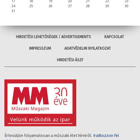
17
18
19
20
21
22
23
24
25
26
27
28
29
30
31
HIRDETÉSI LEHETŐSÉGEK / ADVERTISEMENTS
KAPCSOLAT
IMPRESSZUM
ADATVÉDELMI NYILATKOZAT
HIRDETÉSI ÁSZF
Értesüljön folyamatosan a műszaki élet híreiről.
Iratkozzon fel