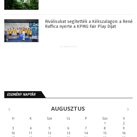
Riválisukat segítették a Kékszalagon: a René
Raffica nyerte a KPMG Fair Play Díjat
HIRDETÉS
ESEMÉNY NAPTÁR
AUGUSZTUS
H
K
Sze
Cs
P
Szo
V
1
2
3
4
5
6
7
8
9
10
11
12
13
14
15
16