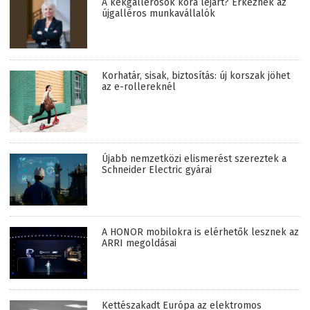
A kékgallérosok kora lejárt? Érkeznek az
újgalléros munkavállalók
Korhatár, sisak, biztosítás: új korszak jöhet
az e-rollereknél
Újabb nemzetközi elismerést szereztek a
Schneider Electric gyárai
A HONOR mobilokra is elérhetők lesznek az
ARRI megoldásai
Kettészakadt Európa az elektromos