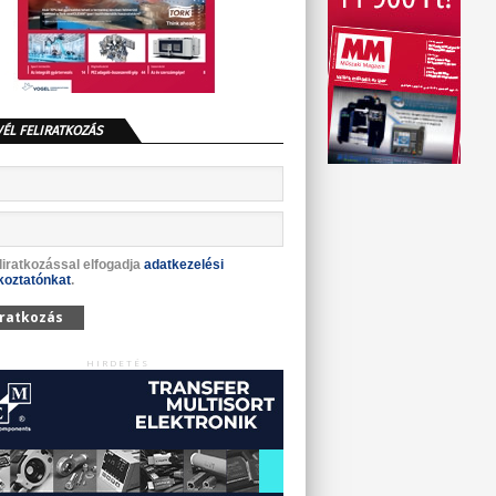
VÉL FELIRATKOZÁS
liratkozással elfogadja
adatkezelési
koztatónkat
.
iratkozás
HIRDETÉS