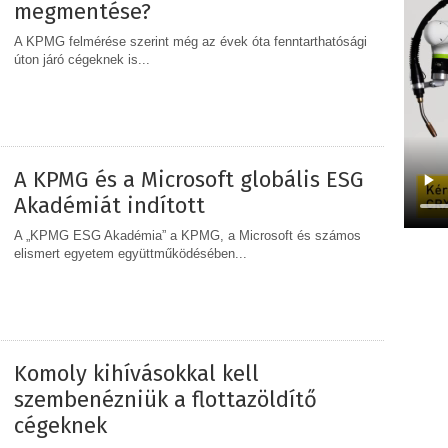
megmentése?
A KPMG felmérése szerint még az évek óta fenntarthatósági
úton járó cégeknek is...
MEGOSZTÁS
A KPMG és a Microsoft globális ESG
Akadémiát indított
A „KPMG ESG Akadémia” a KPMG, a Microsoft és számos
elismert egyetem együttműködésében...
MEGOSZTÁS
Komoly kihívásokkal kell
szembenézniük a flottazöldítő
cégeknek