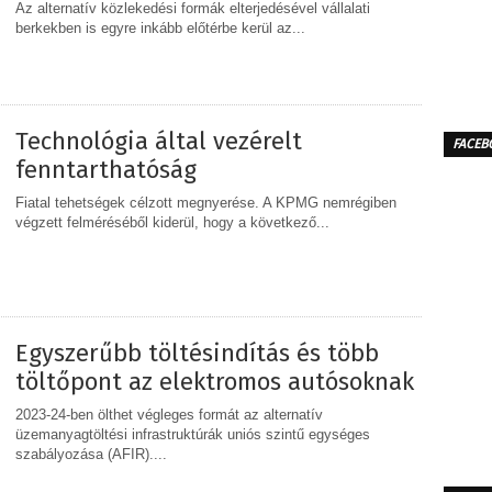
Az alternatív közlekedési formák elterjedésével vállalati
berkekben is egyre inkább előtérbe kerül az...
MEGOSZTÁS
Technológia által vezérelt
FACEB
fenntarthatóság
Fiatal tehetségek célzott megnyerése. A KPMG nemrégiben
végzett felméréséből kiderül, hogy a következő...
MEGOSZTÁS
Egyszerűbb töltésindítás és több
töltőpont az elektromos autósoknak
2023-24-ben ölthet végleges formát az alternatív
üzemanyagtöltési infrastruktúrák uniós szintű egységes
szabályozása (AFIR)....