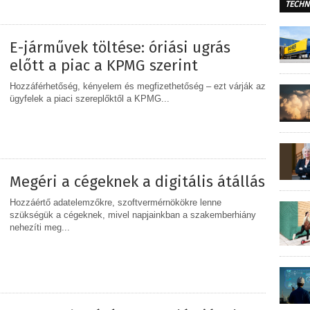
TECHN
MEGOSZTÁS
E-járművek töltése: óriási ugrás
előtt a piac a KPMG szerint
Hozzáférhetőség, kényelem és megfizethetőség – ezt várják az
ügyfelek a piaci szereplőktől a KPMG...
MEGOSZTÁS
Megéri a cégeknek a digitális átállás
Hozzáértő adatelemzőkre, szoftvermérnökökre lenne
szükségük a cégeknek, mivel napjainkban a szakemberhiány
nehezíti meg...
MEGOSZTÁS