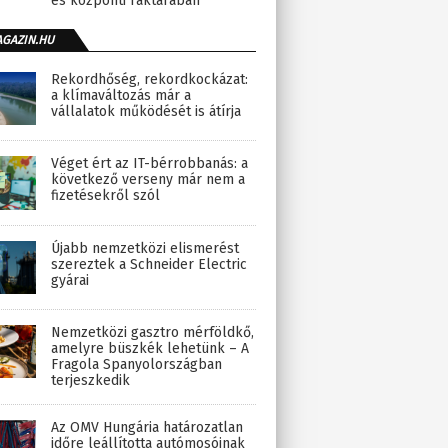
és központi raktárában
AGAZIN.HU
Rekordhőség, rekordkockázat:
a klímaváltozás már a
vállalatok működését is átírja
Véget ért az IT-bérrobbanás: a
következő verseny már nem a
fizetésekről szól
Újabb nemzetközi elismerést
szereztek a Schneider Electric
gyárai
Nemzetközi gasztro mérföldkő,
amelyre büszkék lehetünk – A
Fragola Spanyolországban
terjeszkedik
Az OMV Hungária határozatlan
időre leállította autómosóinak