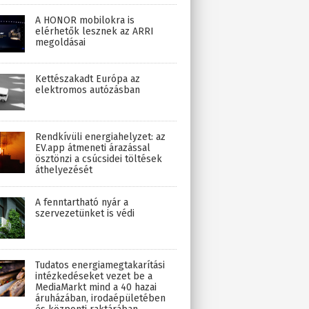
A HONOR mobilokra is
elérhetők lesznek az ARRI
megoldásai
Kettészakadt Európa az
elektromos autózásban
Rendkívüli energiahelyzet: az
EV.app átmeneti árazással
ösztönzi a csúcsidei töltések
áthelyezését
A fenntartható nyár a
szervezetünket is védi
Tudatos energiamegtakarítási
intézkedéseket vezet be a
MediaMarkt mind a 40 hazai
áruházában, irodaépületében