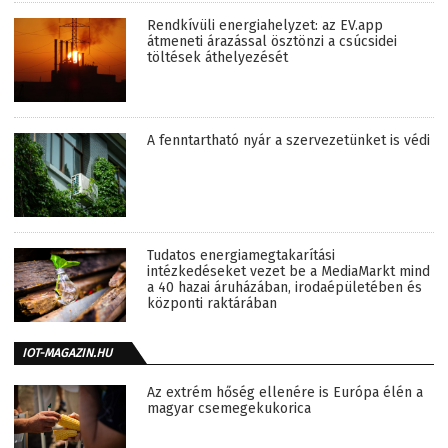
Rendkívüli energiahelyzet: az EV.app
átmeneti árazással ösztönzi a csúcsidei
töltések áthelyezését
A fenntartható nyár a szervezetünket is védi
Tudatos energiamegtakarítási
intézkedéseket vezet be a MediaMarkt mind
a 40 hazai áruházában, irodaépületében és
központi raktárában
IOT-MAGAZIN.HU
Az extrém hőség ellenére is Európa élén a
magyar csemegekukorica