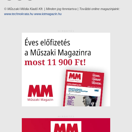
© Műszaki Média Kiadó Kft. | Minden jog fenntartva | További online magazinjaink:
www.technokrata.hu
www.iotmagazin.hu
HIRDETÉS
HIRDETÉS