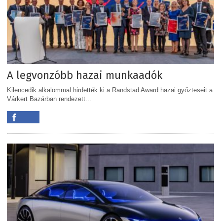
A legvonzóbb hazai munkaadók
Kilencedik alkalommal hirdették ki a Randstad Award hazai győzteseit a
Várkert Bazárban rendezett...