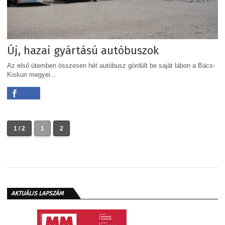
Új, hazai gyártású autóbuszok
Az első ütemben összesen hét autóbusz gördült be saját lábon a Bács-
Kiskun megyei...
1 / 2
1
2
AKTUÁLIS LAPSZÁM