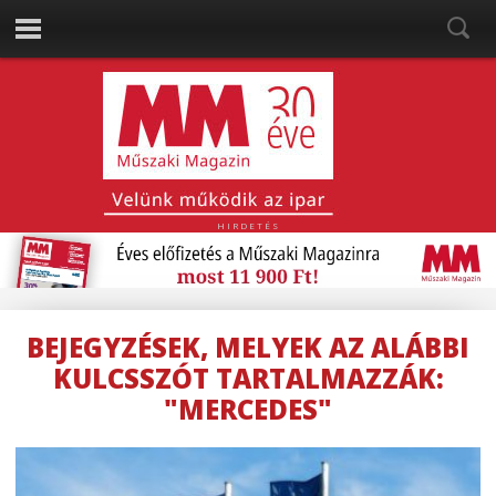
HIRDETÉS
BEJEGYZÉSEK, MELYEK AZ ALÁBBI
KULCSSZÓT TARTALMAZZÁK:
"MERCEDES"