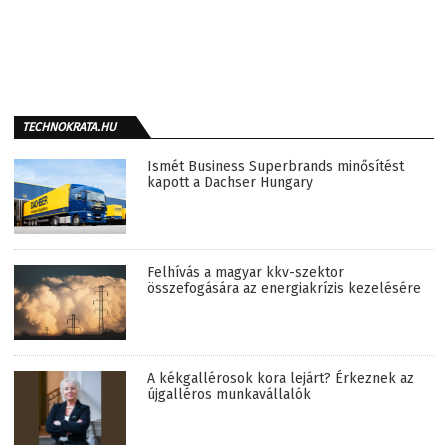
TECHNOKRATA.HU
Ismét Business Superbrands minősítést
kapott a Dachser Hungary
Felhívás a magyar kkv-szektor
összefogására az energiakrízis kezelésére
A kékgallérosok kora lejárt? Érkeznek az
újgalléros munkavállalók