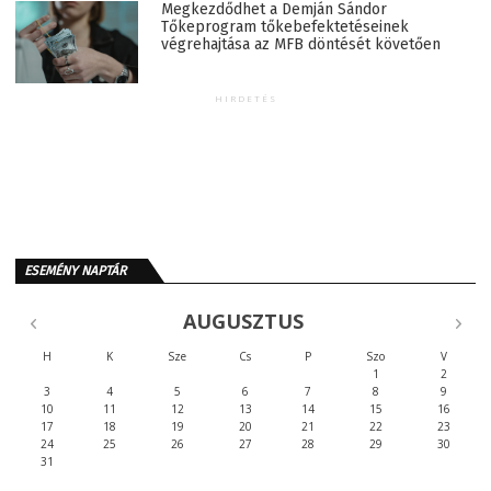
Megkezdődhet a Demján Sándor
Tőkeprogram tőkebefektetéseinek
végrehajtása az MFB döntését követően
HIRDETÉS
ESEMÉNY NAPTÁR
AUGUSZTUS
H
K
Sze
Cs
P
Szo
V
1
2
3
4
5
6
7
8
9
10
11
12
13
14
15
16
17
18
19
20
21
22
23
24
25
26
27
28
29
30
31