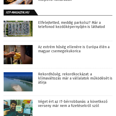
IOT-MAGAZIN.HU
Elfelejtetted, meddig parkolsz? Már a
telefonod kezdőképernyőjén is láthatod
Az extrém hőség ellenére is Európa élén a
magyar csemegekukorica
Rekordhőség, rekordkockázat: a
klímaváltozás már a vállalatok működését is
átírja
Véget ért az IT-bérrobbanás: a következő
verseny már nem a fizetésekről szól