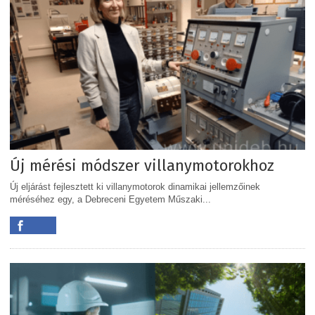
Új mérési módszer villanymotorokhoz
Új eljárást fejlesztett ki villanymotorok dinamikai jellemzőinek
méréséhez egy, a Debreceni Egyetem Műszaki...