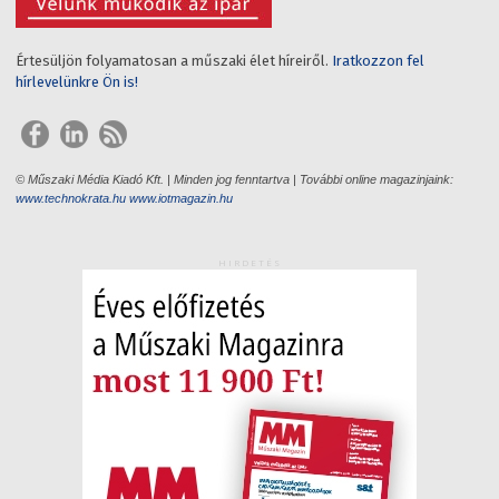
Értesüljön folyamatosan a műszaki élet híreiről.
Iratkozzon fel
hírlevelünkre Ön is!
© Műszaki Média Kiadó Kft. | Minden jog fenntartva | További online magazinjaink:
www.technokrata.hu
www.iotmagazin.hu
HIRDETÉS