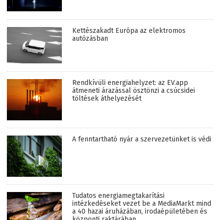
Kettészakadt Európa az elektromos
autózásban
Rendkívüli energiahelyzet: az EV.app
átmeneti árazással ösztönzi a csúcsidei
töltések áthelyezését
A fenntartható nyár a szervezetünket is védi
Tudatos energiamegtakarítási
intézkedéseket vezet be a MediaMarkt mind
a 40 hazai áruházában, irodaépületében és
központi raktárában