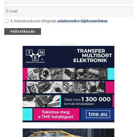
A feliratkozással elfogadja
adatkezelési tájékoztatónkat
.
Feliratkozás
HIRDETÉS
HIRDETÉS