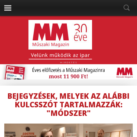
HIRDETÉS
BEJEGYZÉSEK, MELYEK AZ ALÁBBI
KULCSSZÓT TARTALMAZZÁK:
"MÓDSZER"