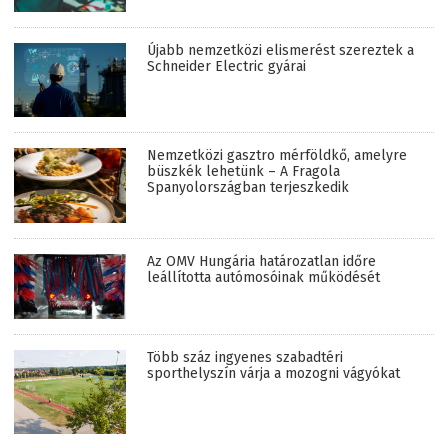
Újabb nemzetközi elismerést szereztek a
Schneider Electric gyárai
Nemzetközi gasztro mérföldkő, amelyre
büszkék lehetünk – A Fragola
Spanyolországban terjeszkedik
Az OMV Hungária határozatlan időre
leállította autómosóinak működését
Több száz ingyenes szabadtéri
sporthelyszín várja a mozogni vágyókat