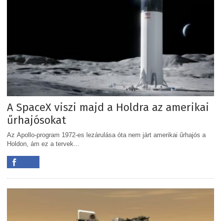
A SpaceX viszi majd a Holdra az amerikai
űrhajósokat
Az Apollo-program 1972-es lezárulása óta nem járt amerikai űrhajós a
Holdon, ám ez a tervek...