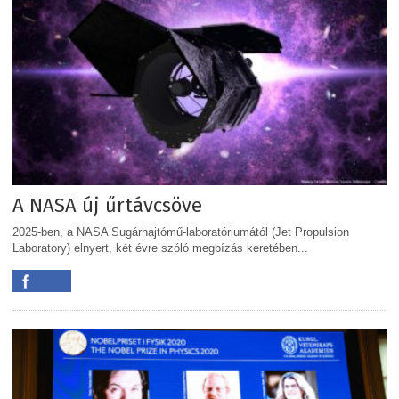
A NASA új űrtávcsöve
2025-ben, a NASA Sugárhajtómű-laboratóriumától (Jet Propulsion
Laboratory) elnyert, két évre szóló megbízás keretében...