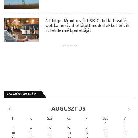
A Philips Monitors új USB-C dokkolóval és
webkamerával ellátott modellekkel bővíti
üzleti termékpalettáját
HIRDETÉS
ESEMÉNY NAPTÁR
AUGUSZTUS
H
K
Sze
Cs
P
Szo
V
1
2
3
4
5
6
7
8
9
10
11
12
13
14
15
16
17
18
19
20
21
22
23