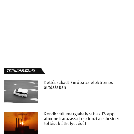
TECHNOKRATA.HU
Kettészakadt Európa az elektromos
autózásban
Rendkívüli energiahelyzet: az EV.app
átmeneti árazással ösztönzi a csúcsidei
töltések áthelyezését