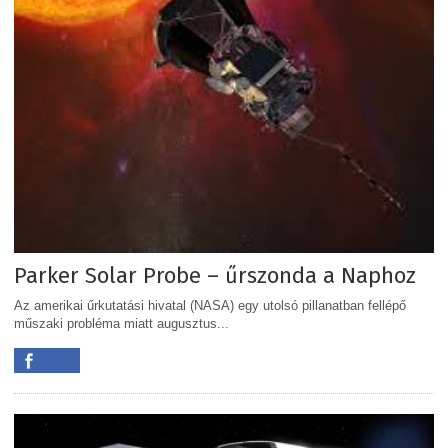
Parker Solar Probe – űrszonda a Naphoz
Az amerikai űrkutatási hivatal (NASA) egy utolsó pillanatban fellépő
műszaki probléma miatt augusztus...