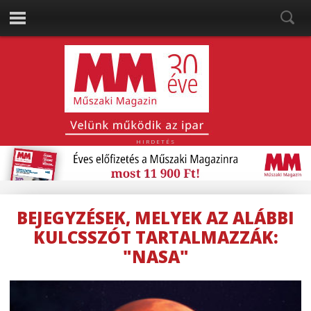
HIRDETÉS
BEJEGYZÉSEK, MELYEK AZ ALÁBBI
KULCSSZÓT TARTALMAZZÁK:
"NASA"