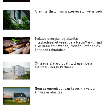
A fenntartható nyár a szervezetünket is védi
Tudatos energiamegtakarítási
intézkedéseket vezet be a MediaMarkt mind
a 40 hazai áruházában, irodaépületében és
központi raktárában
Öt új energiatárolót állított üzembe a
Futureal Energy Partners
Nem az energiából van kevés – a valódi
kihívás az időzítés