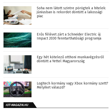
Soha nem látott szintre pörögtek a hitelek:
júniusban is rekordot döntött a lakossági
piac
Erős félévet zárt a Schneider Electric új
Impact 2030 fenntarthatósági programja
Egy hét kötelező otthoni munkavégzésről
döntött a Yettel Magyarország
Logitech kormány vagy Xbox kormány szett?
Melyiket válaszd?
IOT-MAGAZIN.HU