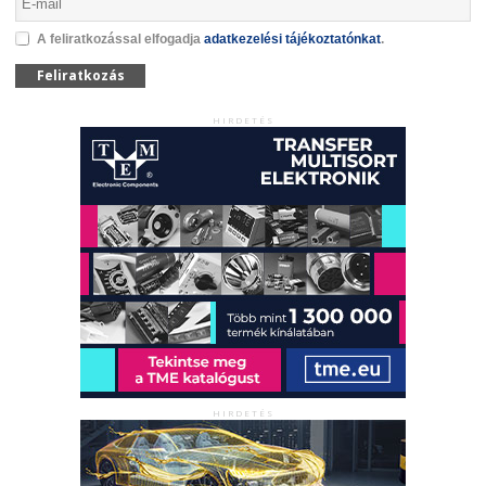
A feliratkozással elfogadja
adatkezelési tájékoztatónkat
.
Feliratkozás
HIRDETÉS
HIRDETÉS