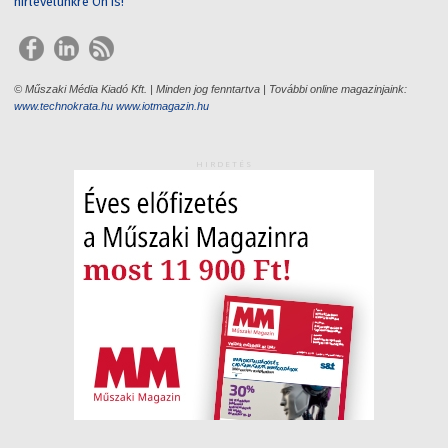
hírlevelünkre Ön is!
© Műszaki Média Kiadó Kft. | Minden jog fenntartva | További online magazinjaink:
www.technokrata.hu
www.iotmagazin.hu
HIRDETÉS