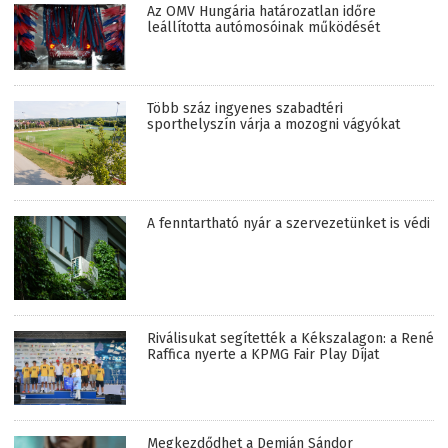
Az OMV Hungária határozatlan időre
leállította autómosóinak működését
Több száz ingyenes szabadtéri
sporthelyszín várja a mozogni vágyókat
A fenntartható nyár a szervezetünket is védi
Riválisukat segítették a Kékszalagon: a René
Raffica nyerte a KPMG Fair Play Díjat
Megkezdődhet a Demján Sándor