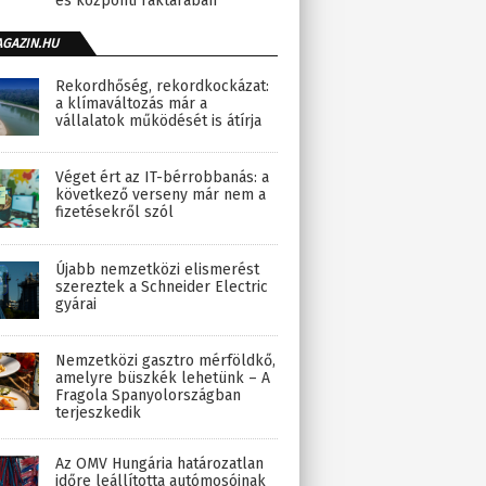
és központi raktárában
AGAZIN.HU
Rekordhőség, rekordkockázat:
a klímaváltozás már a
vállalatok működését is átírja
Véget ért az IT-bérrobbanás: a
következő verseny már nem a
fizetésekről szól
Újabb nemzetközi elismerést
szereztek a Schneider Electric
gyárai
Nemzetközi gasztro mérföldkő,
amelyre büszkék lehetünk – A
Fragola Spanyolországban
terjeszkedik
Az OMV Hungária határozatlan
időre leállította autómosóinak