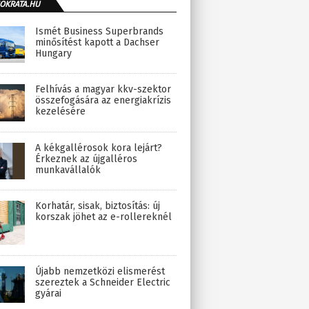
OKRATA.HU
Ismét Business Superbrands
minősítést kapott a Dachser
Hungary
Felhívás a magyar kkv-szektor
összefogására az energiakrízis
kezelésére
A kékgallérosok kora lejárt?
Érkeznek az újgalléros
munkavállalók
Korhatár, sisak, biztosítás: új
korszak jöhet az e-rollereknél
Újabb nemzetközi elismerést
szereztek a Schneider Electric
gyárai