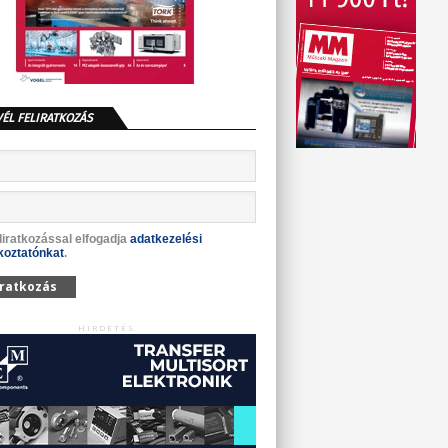
VÉL FELIRATKOZÁS
liratkozással elfogadja
adatkezelési
koztatónkat
.
iratkozás
HIRDETÉS