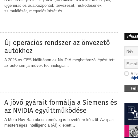
újgenerációs adatközpontok tervezését, működésének
szimulálását, megvalósítását és...
MEGOSZTÁS
HÍRLE
Új operációs rendszer az önvezető
autókhoz
A 2026-os CES kiállításon az NVIDIA meghatározó lépést tett
az autonóm járművek technológiai...
A fe
tájé
MEGOSZTÁS
Fel
A jövő gyárait formálja a Siemens és
az NVIDIA együttműködése
A Meta Ray-Ban okosszemüveg is bevetésre készül. Az ipari
mesterséges intelligencia (AI) kilépett...