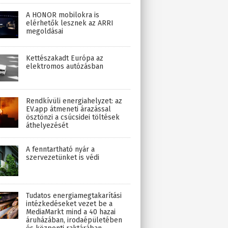
A HONOR mobilokra is
elérhetők lesznek az ARRI
megoldásai
Kettészakadt Európa az
elektromos autózásban
Rendkívüli energiahelyzet: az
EV.app átmeneti árazással
ösztönzi a csúcsidei töltések
áthelyezését
A fenntartható nyár a
szervezetünket is védi
Tudatos energiamegtakarítási
intézkedéseket vezet be a
MediaMarkt mind a 40 hazai
áruházában, irodaépületében