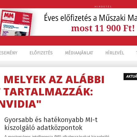
HIRDETÉS
ESEMÉNY
ELŐFIZETÉS
MÉDIAAJÁNLAT
HÍRLEVÉL
, MELYEK AZ ALÁBBI
AKTUÁ
 TARTALMAZZÁK:
NVIDIA"
Gyorsabb és hatékonyabb MI-t
kiszolgáló adatközpontok
A mesterséges intelligencia (MI) alkalmazásokat kiszolgáló,