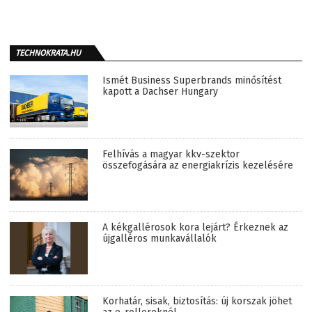
TECHNOKRATA.HU
Ismét Business Superbrands minősítést
kapott a Dachser Hungary
Felhívás a magyar kkv-szektor
összefogására az energiakrízis kezelésére
A kékgallérosok kora lejárt? Érkeznek az
újgalléros munkavállalók
Korhatár, sisak, biztosítás: új korszak jöhet