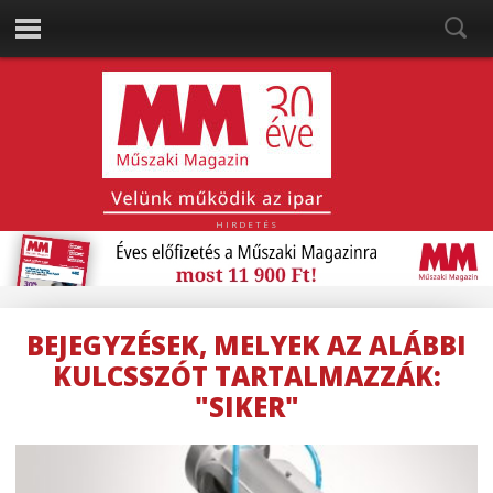
HIRDETÉS
BEJEGYZÉSEK, MELYEK AZ ALÁBBI
KULCSSZÓT TARTALMAZZÁK:
"SIKER"