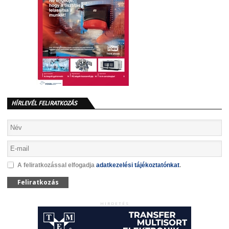
HÍRLEVÉL FELIRATKOZÁS
A feliratkozással elfogadja
adatkezelési tájékoztatónkat
.
Feliratkozás
HIRDETÉS