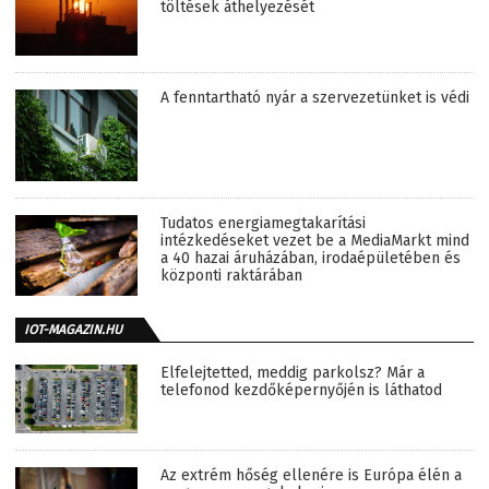
töltések áthelyezését
A fenntartható nyár a szervezetünket is védi
Tudatos energiamegtakarítási
intézkedéseket vezet be a MediaMarkt mind
a 40 hazai áruházában, irodaépületében és
központi raktárában
IOT-MAGAZIN.HU
Elfelejtetted, meddig parkolsz? Már a
telefonod kezdőképernyőjén is láthatod
Az extrém hőség ellenére is Európa élén a