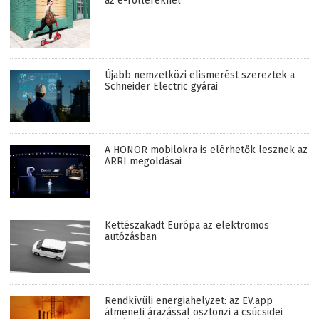
az e-rollereknél
Újabb nemzetközi elismerést szereztek a
Schneider Electric gyárai
A HONOR mobilokra is elérhetők lesznek az
ARRI megoldásai
Kettészakadt Európa az elektromos
autózásban
Rendkívüli energiahelyzet: az EV.app
átmeneti árazással ösztönzi a csúcsidei