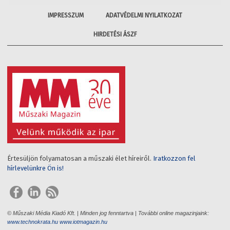
IMPRESSZUM
ADATVÉDELMI NYILATKOZAT
HIRDETÉSI ÁSZF
Értesüljön folyamatosan a műszaki élet híreiről.
Iratkozzon fel
hírlevelünkre Ön is!
© Műszaki Média Kiadó Kft. | Minden jog fenntartva | További online magazinjaink:
www.technokrata.hu
www.iotmagazin.hu