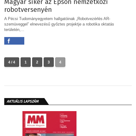
Magyar siker az Epson nemzetközi
robotversenyén
A Pécsi Tudományegyetem hallgatóinak „Robotvezérlés AR-
szemüveggel” elnevezésű győztes projektje a robotika oktatás
területén,...
4 / 4
1
2
3
4
AKTUÁLIS LAPSZÁM